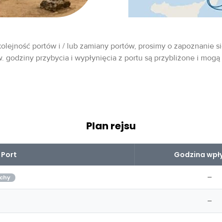
olejność portów i / lub zamiany portów, prosimy o zapoznanie si
w. godziny przybycia i wypłynięcia z portu są przybliżone i mogą
Plan rejsu
Port
Godzina wpły
–
chy
–