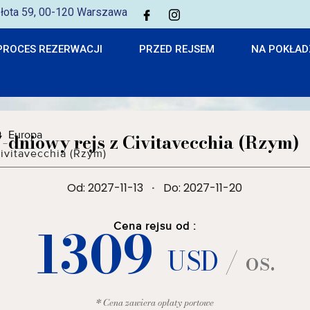
 Złota 59, 00-120 Warszawa
PROCES REZERWACJI
PRZED REJSEM
NA POKŁAD
Europa
7-dniowy rejs z Civitavecchia (Rzym)
ivitavecchia (Rzym)
Od: 2027-11-13
·
Do: 2027-11-20
1309
Cena rejsu od :
USD
/ os.
* Cena zawiera opłaty portowe