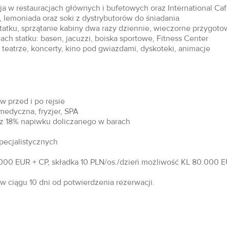
acja w restauracjach głównych i bufetowych oraz International Ca
 lemoniada oraz soki z dystrybutorów do śniadania
statku, sprzątanie kabiny dwa razy dziennie, wieczorne przygoto
ch statku: basen, jacuzzi, boiska sportowe, Fitness Center
teatrze, koncerty, kino pod gwiazdami, dyskoteki, animacje
 przed i po rejsie
 medyczna, fryzjer, SPA
raz 18% napiwku doliczanego w barach
specjalistycznych
00 EUR + CP, składka 10 PLN/os./dzień możliwość KL 80.000 EU
 ciągu 10 dni od potwierdzenia rezerwacji.