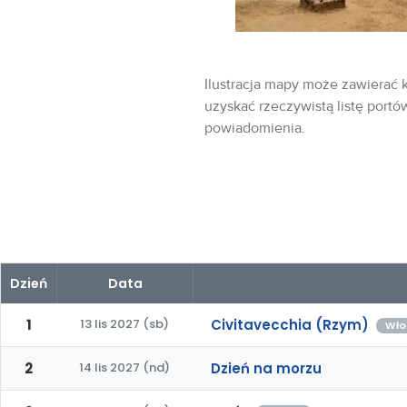
Ilustracja mapy może zawierać k
uzyskać rzeczywistą listę portó
powiadomienia.
Dzień
Data
1
13 lis 2027 (sb)
Civitavecchia (Rzym)
Wło
2
14 lis 2027 (nd)
Dzień na morzu