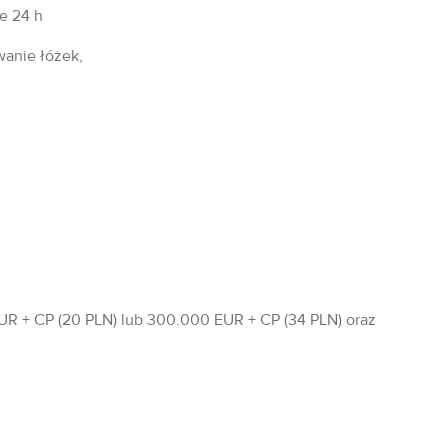
fe 24 h
wanie łóżek,
R + CP (20 PLN) lub 300.000 EUR + CP (34 PLN) oraz