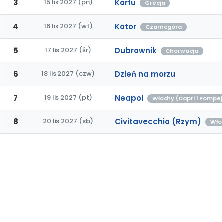
3
15 lis 2027 (pn)
Korfu
Grecja
4
16 lis 2027 (wt)
Kotor
Czarnogóra
5
17 lis 2027 (śr)
Dubrownik
Chorwacja
6
18 lis 2027 (czw)
Dzień na morzu
7
19 lis 2027 (pt)
Neapol
Włochy (Capri i Pompe
8
20 lis 2027 (sb)
Civitavecchia (Rzym)
Wło