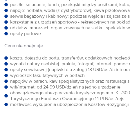
posiłki: śniadanie, lunch, przekąski między posiłkami, kol
napoje: herbata, woda (z dystrybutorów), kawa przelewowa,
serwis bagażowy i kabinowy: podczas wejścia i zejścia ze 
korzystanie z urządzeń sportowo - rekreacyjnych na pokłada
udział w imprezach organizowanych na statku: spektakle w 
opłaty portowe
Cena nie obejmuje :
kosztu dojazdu do portu, transferów, dodatkowych noclegów
wydatki natury osobistej: pralnia, fotograf, internet, pomoc
opłaty serwisowej (napiwki dla załogi) 18 USD/os./dzień o
wycieczek fakultatywnych w portach
napojów w barach, kaw specjalistycznych oraz restauracji 
wifi/internet: od 24,99 USD/dzień na jedno urządzenie
obowiązkowego ubezpieczenia turystycznego min. KL-30.0
Turystycznego Funduszu Gwarancyjnego 14 PLN/os./rejs
możliwość wykupienia ubezpieczenia Kosztów Rezygnacji w