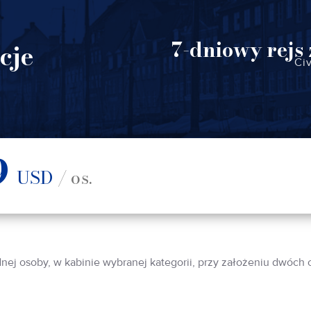
7-dniowy rejs
cje
Ci
9
USD
/ os.
dnej osoby, w kabinie wybranej kategorii, przy założeniu dwóch