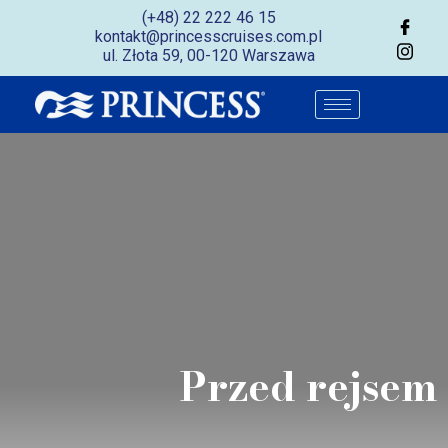
(+48) 22 222 46 15
kontakt@princesscruises.com.pl
ul. Złota 59, 00-120 Warszawa
Przed rejsem