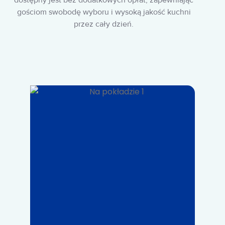
gościom swobodę wyboru i wysoką jakość kuchni
przez cały dzień.