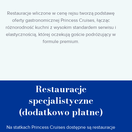
Restauracje wliczone w cenę rejsu tworzą podstawę
oferty gastronomicznej Princess Cruises, łącząc
różnorodność kuchni z wysokim standardem serwisu i
elastycznością, której oczekują goście podróżujący w
formule premium.
Restauracje
specjalistyczne
(dodatkowo płatne)
Na statkach Princess Cruises dostępne są restauracje