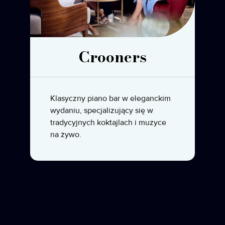
Crooners
Klasyczny piano bar w eleganckim
wydaniu, specjalizujący się w
tradycyjnych koktajlach i muzyce
na żywo.