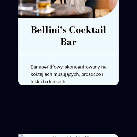
Bellini’s Cocktail
Bar
Bar aperitifowy, skoncentrowany na
koktajlach musujących, prosecco i
lekkich drinkach.