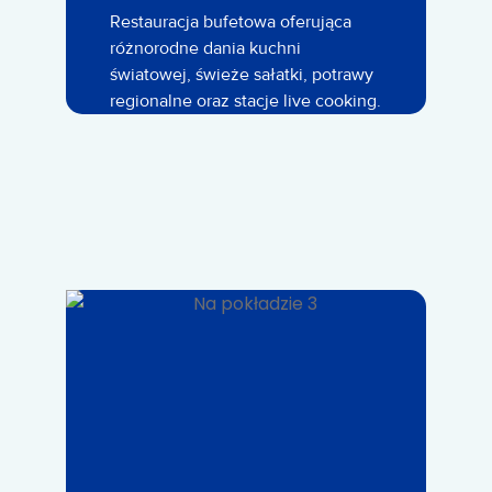
Restauracja bufetowa oferująca
różnorodne dania kuchni
światowej, świeże sałatki, potrawy
regionalne oraz stacje live cooking.