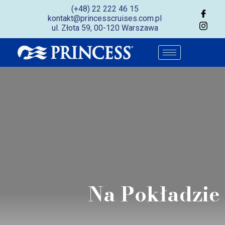
(+48) 22 222 46 15
kontakt@princesscruises.com.pl
ul. Złota 59, 00-120 Warszawa
Na Pokładzie