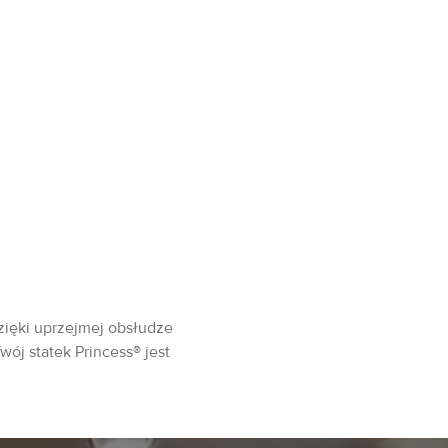
zięki uprzejmej obsłudze
wój statek Princess® jest