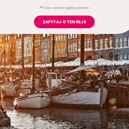
* Cena zawiera opłaty portowe
ZAPYTAJ O TEN REJS