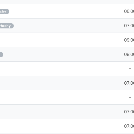
06:0
chy
07:0
łochy
09:0
08:0
y
–
07:0
–
07:0
07:0