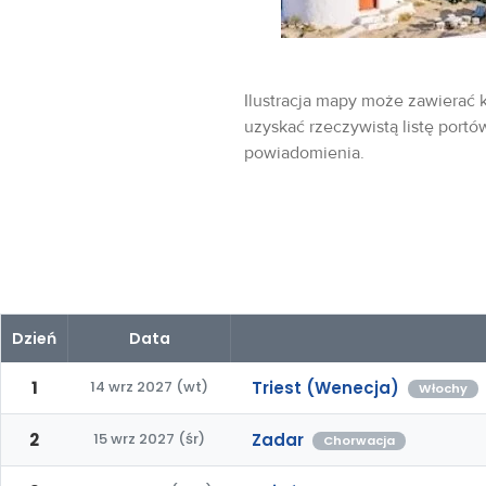
Ilustracja mapy może zawierać k
uzyskać rzeczywistą listę portó
powiadomienia.
Dzień
Data
1
14 wrz 2027 (wt)
Triest (Wenecja)
Włochy
2
15 wrz 2027 (śr)
Zadar
Chorwacja