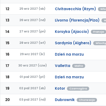
12
25 wrz 2027 (sb)
Civitavecchia (Rzym)
Wło
13
26 wrz 2027 (nd)
Livorno (Florencja/Piza)
W
14
27 wrz 2027 (pn)
Korsyka (Ajaccio)
Francja
15
28 wrz 2027 (wt)
Sardynia (Alghero)
Włoch
16
29 wrz 2027 (śr)
Dzień na morzu
17
30 wrz 2027 (czw)
Valletta
Malta
18
01 paź 2027 (pt)
Dzień na morzu
19
02 paź 2027 (sb)
Kotor
Czarnogóra
20
03 paź 2027 (nd)
Dubrownik
Chorwacja