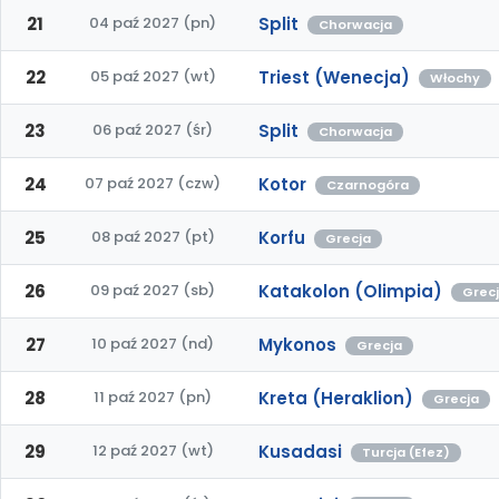
21
04 paź 2027 (pn)
Split
Chorwacja
22
05 paź 2027 (wt)
Triest (Wenecja)
Włochy
23
06 paź 2027 (śr)
Split
Chorwacja
24
07 paź 2027 (czw)
Kotor
Czarnogóra
25
08 paź 2027 (pt)
Korfu
Grecja
26
09 paź 2027 (sb)
Katakolon (Olimpia)
Grec
27
10 paź 2027 (nd)
Mykonos
Grecja
28
11 paź 2027 (pn)
Kreta (Heraklion)
Grecja
29
12 paź 2027 (wt)
Kusadasi
Turcja (Efez)