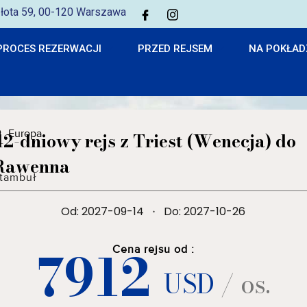
 Złota 59, 00-120 Warszawa
PROCES REZERWACJI
PRZED REJSEM
NA POKŁAD
Europa
42-dniowy rejs z Triest (Wenecja) do
Rawenna
tambuł
Od: 2027-09-14
·
Do: 2027-10-26
7912
Cena rejsu od :
USD
/ os.