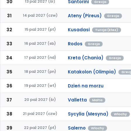
30
13 paź 2027 (śr)
Santorini
Grecja
31
14 paź 2027 (czw)
Ateny (Pireus)
Grecja
32
15 paź 2027 (pt)
Kusadasi
Turcja (Efez)
33
16 paź 2027 (sb)
Rodos
Grecja
34
17 paź 2027 (nd)
Kreta (Chania)
Grecja
35
18 paź 2027 (pn)
Katakolon (Olimpia)
Grec
36
19 paź 2027 (wt)
Dzień na morzu
37
20 paź 2027 (śr)
Valletta
Malta
38
21 paź 2027 (czw)
Sycylia (Mesyna)
Włochy
39
22 paź 2027 (pt)
Salerno
Włochy