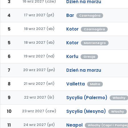
3
16 wrz 2027 (czw)
Dzień na morzu
4
17 wrz 2027 (pt)
Bar
Czarnogóra
5
18 wrz 2027 (sb)
Kotor
Czarnogóra
5
18 wrz 2027 (sb)
Kotor
Montenegro
6
19 wrz 2027 (nd)
Korfu
Grecja
7
20 wrz 2027 (pn)
Dzień na morzu
8
21 wrz 2027 (wt)
Valletta
Malta
9
22 wrz 2027 (śr)
Sycylia (Palermo)
Włochy
10
23 wrz 2027 (czw)
Sycylia (Mesyna)
Włochy
11
24 wrz 2027 (pt)
Neapol
Włochy (Capri i Pompe