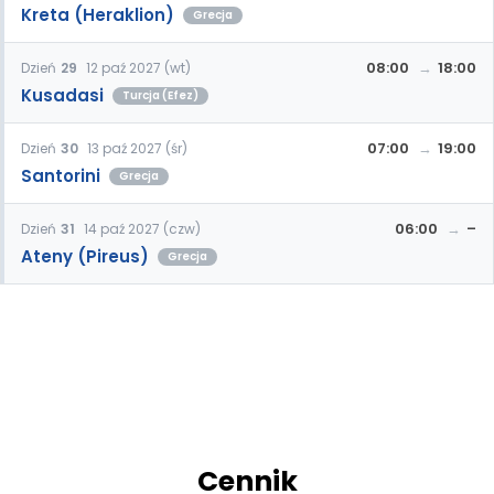
Kreta (Heraklion)
Grecja
08:00
18:00
Dzień
29
12 paź 2027 (wt)
Kusadasi
Turcja (Efez)
07:00
19:00
Dzień
30
13 paź 2027 (śr)
Santorini
Grecja
06:00
–
Dzień
31
14 paź 2027 (czw)
Ateny (Pireus)
Grecja
Cennik