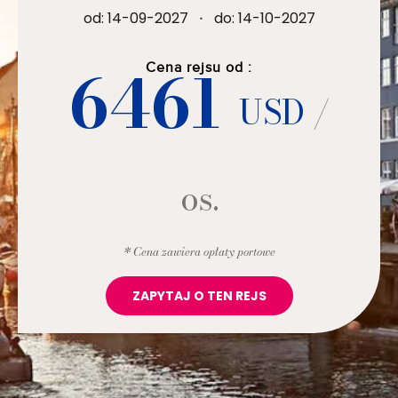
od: 14-09-2027
·
do: 14-10-2027
6461
Cena rejsu od :
USD
/
os.
* Cena zawiera opłaty portowe
ZAPYTAJ O TEN REJS