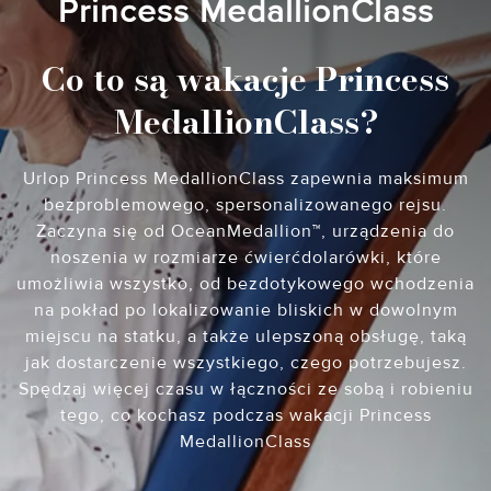
Princess MedallionClass
Co to są wakacje Princess
MedallionClass?
Urlop Princess MedallionClass zapewnia maksimum
bezproblemowego, spersonalizowanego rejsu.
Zaczyna się od OceanMedallion™, urządzenia do
noszenia w rozmiarze ćwierćdolarówki, które
umożliwia wszystko, od bezdotykowego wchodzenia
na pokład po lokalizowanie bliskich w dowolnym
miejscu na statku, a także ulepszoną obsługę, taką
jak dostarczenie wszystkiego, czego potrzebujesz.
Spędzaj więcej czasu w łączności ze sobą i robieniu
tego, co kochasz podczas wakacji Princess
MedallionClass