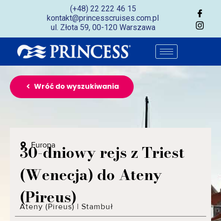
(+48) 22 222 46 15
kontakt@princesscruises.com.pl
ul. Złota 59, 00-120 Warszawa
Wróć do wyszukiwania
Europa
30-dniowy rejs z Triest
(Wenecja) do Ateny
(Pireus)
Ateny (Pireus)
|
Stambuł