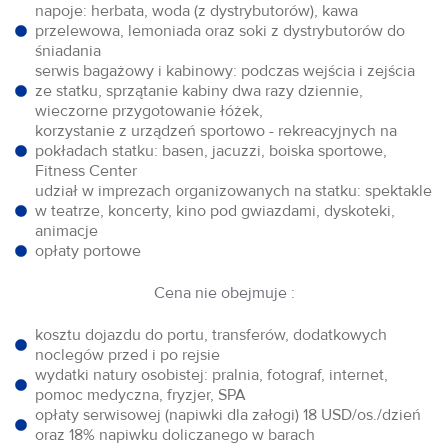
napoje: herbata, woda (z dystrybutorów), kawa
przelewowa, lemoniada oraz soki z dystrybutorów do
śniadania
serwis bagażowy i kabinowy: podczas wejścia i zejścia
ze statku, sprzątanie kabiny dwa razy dziennie,
wieczorne przygotowanie łóżek,
korzystanie z urządzeń sportowo - rekreacyjnych na
pokładach statku: basen, jacuzzi, boiska sportowe,
Fitness Center
udział w imprezach organizowanych na statku: spektakle
w teatrze, koncerty, kino pod gwiazdami, dyskoteki,
animacje
opłaty portowe
Cena nie obejmuje :
kosztu dojazdu do portu, transferów, dodatkowych
noclegów przed i po rejsie
wydatki natury osobistej: pralnia, fotograf, internet,
pomoc medyczna, fryzjer, SPA
opłaty serwisowej (napiwki dla załogi) 18 USD/os./dzień
oraz 18% napiwku doliczanego w barach