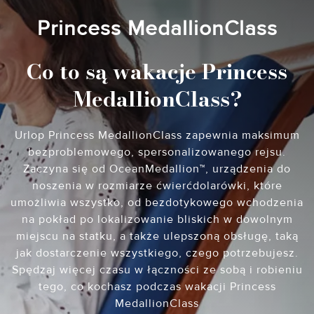
Princess MedallionClass
Co to są wakacje Princess
MedallionClass?
Urlop Princess MedallionClass zapewnia maksimum
bezproblemowego, spersonalizowanego rejsu.
Zaczyna się od OceanMedallion™, urządzenia do
noszenia w rozmiarze ćwierćdolarówki, które
umożliwia wszystko, od bezdotykowego wchodzenia
na pokład po lokalizowanie bliskich w dowolnym
miejscu na statku, a także ulepszoną obsługę, taką
jak dostarczenie wszystkiego, czego potrzebujesz.
Spędzaj więcej czasu w łączności ze sobą i robieniu
tego, co kochasz podczas wakacji Princess
MedallionClass