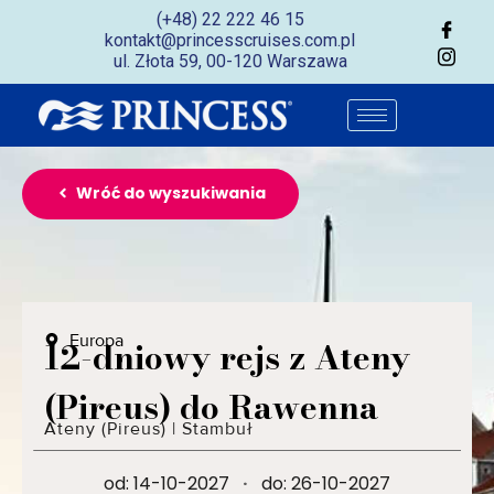
(+48) 22 222 46 15
kontakt@princesscruises.com.pl
ul. Złota 59, 00-120 Warszawa
Wróć do wyszukiwania
Europa
12-dniowy rejs z Ateny
(Pireus) do Rawenna
Ateny (Pireus)
|
Stambuł
od: 14-10-2027
·
do: 26-10-2027