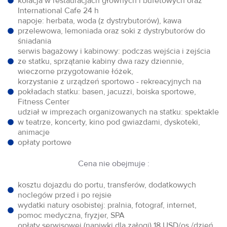
kolacja w restauracjach głównych i bufetowych oraz
International Cafe 24 h
napoje: herbata, woda (z dystrybutorów), kawa
przelewowa, lemoniada oraz soki z dystrybutorów do
śniadania
serwis bagażowy i kabinowy: podczas wejścia i zejścia
ze statku, sprzątanie kabiny dwa razy dziennie,
wieczorne przygotowanie łóżek,
korzystanie z urządzeń sportowo - rekreacyjnych na
pokładach statku: basen, jacuzzi, boiska sportowe,
Fitness Center
udział w imprezach organizowanych na statku: spektakle
w teatrze, koncerty, kino pod gwiazdami, dyskoteki,
animacje
opłaty portowe
Cena nie obejmuje :
kosztu dojazdu do portu, transferów, dodatkowych
noclegów przed i po rejsie
wydatki natury osobistej: pralnia, fotograf, internet,
pomoc medyczna, fryzjer, SPA
opłaty serwisowej (napiwki dla załogi) 18 USD/os./dzień