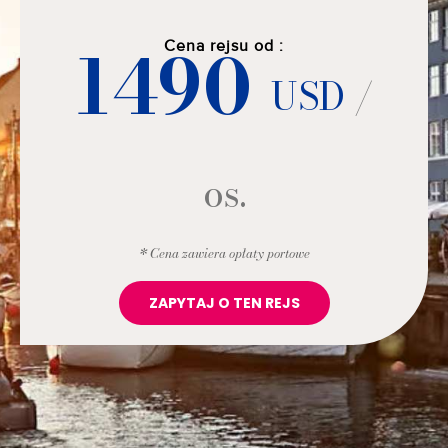
1490
Cena rejsu od :
USD
/
os.
* Cena zawiera opłaty portowe
ZAPYTAJ O TEN REJS