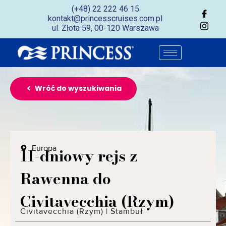
(+48) 22 222 46 15
kontakt@princesscruises.com.pl
ul. Złota 59, 00-120 Warszawa
Wróć do wyszukiwania
Europa
11-dniowy rejs z
Rawenna do
Civitavecchia (Rzym)
Civitavecchia (Rzym)
|
Stambuł