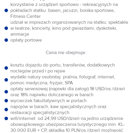
korzystanie z urządzeń sportowo - rekreacyjnych na
pokładach statku: basen, jacuzzi, boiska sportowe,
Fitness Center
udział w imprezach organizowanych na statku: spektakle
w teatrze, koncerty, kino pod gwiazdami, dyskoteki,
animacje
opłaty portowe
Cena nie obejmuje :
kosztu dojazdu do portu, transferów, dodatkowych
noclegów przed i po rejsie
wydatki natury osobistej: pralnia, fotograf, internet,
pomoc medyczna, fryzjer, SPA
opłaty serwisowej (napiwki dla załogi) 18 USD/os./dzień
oraz 18% napiwku doliczanego w barach
wycieczek fakultatywnych w portach
napojów w barach, kaw specjalistycznych oraz
restauracji specjalistycznych
wifi/internet: od 24,99 USD/dzień na jedno urządzenie
obowiązkowego ubezpieczenia turystycznego min. KL-
30.000 EUR + CP, składka 10 PLN/os./dzień możliwość