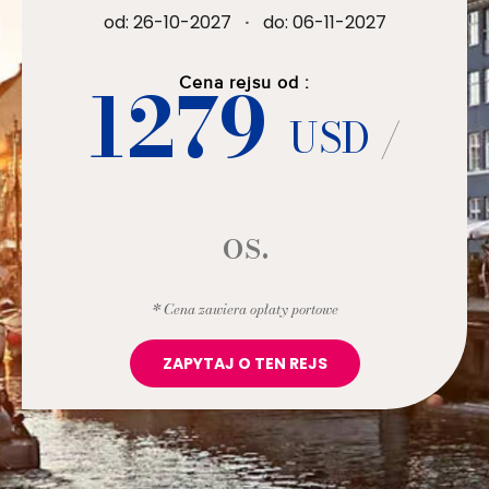
od: 26-10-2027
·
do: 06-11-2027
1279
Cena rejsu od :
USD
/
os.
* Cena zawiera opłaty portowe
ZAPYTAJ O TEN REJS