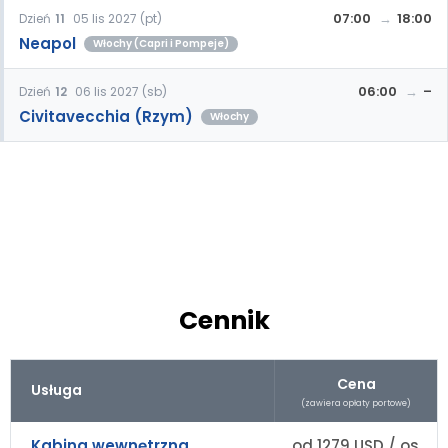
07:00
18:00
Dzień
11
05 lis 2027 (pt)
Neapol
Włochy (Capri i Pompeje)
06:00
–
Dzień
12
06 lis 2027 (sb)
Civitavecchia (Rzym)
Włochy
Cennik
Cena
Usługa
(zawiera opłaty portowe)
Kabina wewnętrzna
od 1279 USD / os.