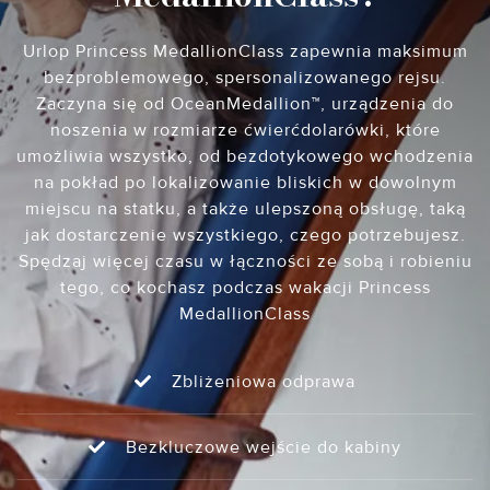
Urlop Princess MedallionClass zapewnia maksimum
bezproblemowego, spersonalizowanego rejsu.
Zaczyna się od OceanMedallion™, urządzenia do
noszenia w rozmiarze ćwierćdolarówki, które
umożliwia wszystko, od bezdotykowego wchodzenia
na pokład po lokalizowanie bliskich w dowolnym
miejscu na statku, a także ulepszoną obsługę, taką
jak dostarczenie wszystkiego, czego potrzebujesz.
Spędzaj więcej czasu w łączności ze sobą i robieniu
tego, co kochasz podczas wakacji Princess
MedallionClass
Zbliżeniowa odprawa
Bezkluczowe wejście do kabiny