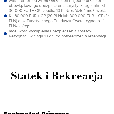
wifi/internet: od 24,99 USD/dzień na jedno urządzenie
obowiązkowego ubezpieczenia turystycznego min. KL-
30.000 EUR + CP, składka 10 PLN/os./dzień możliwość
KL 80.000 EUR + CP (20 PLN) lub 300.000 EUR + CP (34
PLN) oraz Turystycznego Funduszu Gwarancyjnego 14
PLN/os./rejs
możliwość wykupienia ubezpieczenia Kosztów
Rezygnacji w ciągu 10 dni od potwierdzenia rezerwacji.
Statek i Rekreacja