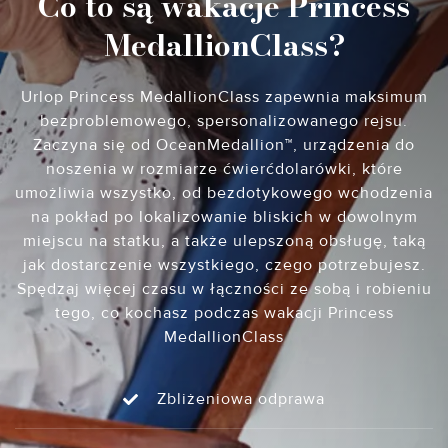
Co to są wakacje Princess
MedallionClass?
Urlop Princess MedallionClass zapewnia maksimum
bezproblemowego, spersonalizowanego rejsu.
Zaczyna się od OceanMedallion™, urządzenia do
noszenia w rozmiarze ćwierćdolarówki, które
umożliwia wszystko, od bezdotykowego wchodzenia
na pokład po lokalizowanie bliskich w dowolnym
miejscu na statku, a także ulepszoną obsługę, taką
jak dostarczenie wszystkiego, czego potrzebujesz.
Spędzaj więcej czasu w łączności ze sobą i robieniu
tego, co kochasz podczas wakacji Princess
MedallionClass
Zbliżeniowa odprawa