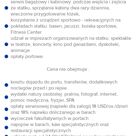
serwis bagażowy i kabinowy: podczas wejścia i zejścia
ze statku, sprzątanie kabiny dwa razy dziennie,
wieczorne przygotowanie łóżek,
korzystanie z urządzeń sportowo - rekreacyjnych na
pokładach statku: basen, jacuzzi, boiska sportowe,
Fitness Center
udział w imprezach organizowanych na statku: spektakle
w teatrze, koncerty, kino pod gwiazdami, dyskoteki,
animacje
opłaty portowe
Cena nie obejmuje :
kosztu dojazdu do portu, transferów, dodatkowych
noclegów przed i po rejsie
wydatki natury osobistej: pralnia, fotograf, internet,
pomoc medyczna, fryzjer, SPA
opłaty serwisowej (napiwki dla załogi) 18 USD/os./dzień
oraz 18% napiwku doliczanego w barach
wycieczek fakultatywnych w portach
napojów w barach, kaw specjalistycznych oraz
restauracji specjalistycznych