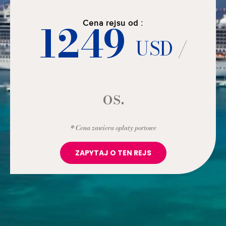
1249
Cena rejsu od :
USD
/
os.
* Cena zawiera opłaty portowe
ZAPYTAJ O TEN REJS