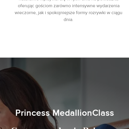
oferując gościom zarówno intensywne wydarzenia
wieczorne, jak i spokojniejsze formy rozrywki w ciągu
dnia.
Princess MedallionClass