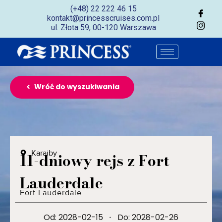
(+48) 22 222 46 15
kontakt@princesscruises.com.pl
ul. Złota 59, 00-120 Warszawa
Wróć do wyszukiwania
Karaiby
11-dniowy rejs z Fort
Lauderdale
Fort Lauderdale
Od: 2028-02-15
·
Do: 2028-02-26