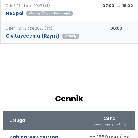
07:00
18:00
Dzień
11
11 cze 2027 (pt)
Neapol
Włochy (Capri i Pompeje)
06:00
–
Dzień
12
12 cze 2027 (sb)
Civitavecchia (Rzym)
Włochy
Cennik
Cena
Usługa
(zawiera opłaty portowe)
Kabina wewnętrzna
od 1559 USD / os.