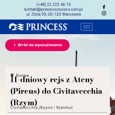
(+48) 22 222 46 15
kontakt@princesscruises.com.pl
ul. Złota 59, 00-120 Warszawa
Wróć do wyszukiwania
Europa
11-dniowy rejs z Ateny
(Pireus) do Civitavecchia
(Rzym)
Civitavecchia (Rzym)
|
Stambuł