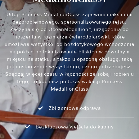
Urlop Princess MedallionClass zapewnia maksimum
bezproblemowego, spersonalizowanego rejsu.
Zaczyna się od OceanMedallion™, urządzenia do
noszenia w rozmiarze ćwierćdolarówki, które
umożliwia wszystko, od bezdotykowego wchodzenia
na pokład po lokalizowanie bliskich w dowolnym
miejscu na statku, a także ulepszoną obsługę, taką
jak dostarczenie wszystkiego, czego potrzebujesz.
Spędzaj więcej czasu w łączności ze sobą i robieniu
tego, co kochasz podczas wakacji Princess
MedallionClass
Zbliżeniowa odprawa
Bezkluczowe wejście do kabiny