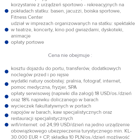
korzystanie z urządzeń sportowo - rekreacyjnych na
pokładach statku: basen, jacuzzi, boiska sportowe,
Fitness Center
udział w imprezach organizowanych na statku: spektakle
w teatrze, koncerty, kino pod gwiazdami, dyskoteki,
animacje
opłaty portowe
Cena nie obejmuje :
kosztu dojazdu do portu, transferów, dodatkowych
noclegów przed i po rejsie
wydatki natury osobistej: pralnia, fotograf, internet,
pomoc medyczna, fryzjer, SPA
opłaty serwisowej (napiwki dla załogi) 18 USD/os./dzień
oraz 18% napiwku doliczanego w barach
wycieczek fakultatywnych w portach
napojów w barach, kaw specjalistycznych oraz
restauracji specjalistycznych
wifi/internet: od 24,99 USD/dzień na jedno urządzenie
obowiązkowego ubezpieczenia turystycznego min. KL-
30.000 EUR + CP, składka 10 PLN/os./dzień możliwość