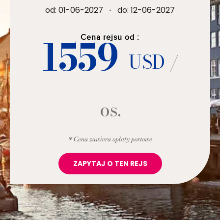
od: 01-06-2027
·
do: 12-06-2027
1559
Cena rejsu od :
USD
/
os.
* Cena zawiera opłaty portowe
ZAPYTAJ O TEN REJS