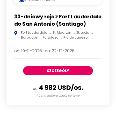
33-dniowy rejs z Fort Lauderdale
do San Antonio (Santiago)
Fort Lauderdale
→
St. Maarten
→
St. Lucia
→
Barbados
→
Fortaleza
→
Rio de Janeiro
→
Montevideo
→
Buenos Aires
→
Montevideo
→
Puerto Madryn
→
Falklandy (Stanley)
→
od: 19-11-2026 · do: 22-12-2026
Przylądek Horn (Rejs widokowy)
→
Ushuaia
(Ziemia Ognista)
→
Kanał Beagle i Aleja
Lodowców
→
Punta Arenas
→
Puerto Montt
→
San Antonio (Santiago)
SZCZEGÓŁY
4 982 USD/os.
od
* Cena zawiera opłaty portowe