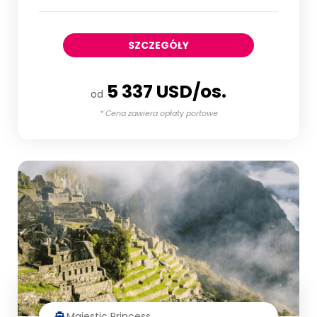
SZCZEGÓŁY
5 337 USD/os.
od
* Cena zawiera opłaty portowe
Majestic Princess