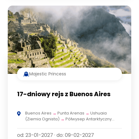
Majestic Princess
17-dniowy rejs z Buenos Aires
Buenos Aires
→
Punta Arenas
→
Ushuaia
(Ziemia Ognista)
→
Półwysep Antarktyczny
(Rejs widokowy)
→
Falklandy (Stanley)
→
Montevideo
→
Buenos Aires
od: 23-01-2027 · do: 09-02-2027