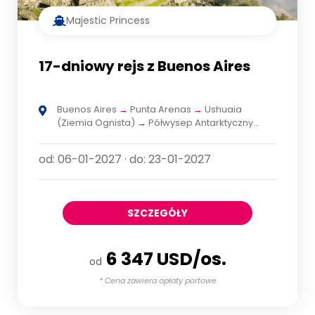
Majestic Princess
17-dniowy rejs z Buenos Aires
Buenos Aires
→
Punta Arenas
→
Ushuaia
(Ziemia Ognista)
→
Półwysep Antarktyczny
(Rejs widokowy)
→
Falklandy (Stanley)
→
Montevideo
→
Buenos Aires
od: 06-01-2027 · do: 23-01-2027
SZCZEGÓŁY
6 347 USD/os.
od
* Cena zawiera opłaty portowe