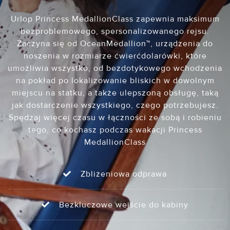
Urlop Princess MedallionClass zapewnia maksimum
bezproblemowego, spersonalizowanego rejsu.
Zaczyna się od OceanMedallion™, urządzenia do
noszenia w rozmiarze ćwierćdolarówki, które
umożliwia wszystko, od bezdotykowego wchodzenia
na pokład po lokalizowanie bliskich w dowolnym
miejscu na statku, a także ulepszoną obsługę, taką
jak dostarczenie wszystkiego, czego potrzebujesz.
Spędzaj więcej czasu w łączności ze sobą i robieniu
tego, co kochasz podczas wakacji Princess
MedallionClass
Zbliżeniowa odprawa
Bezkluczowe wejście do kabiny