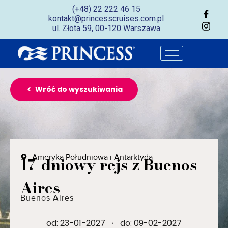
(+48) 22 222 46 15
kontakt@princesscruises.com.pl
ul. Złota 59, 00-120 Warszawa
Wróć do wyszukiwania
Ameryka Południowa i Antarktyda
17-dniowy rejs z Buenos
Aires
Buenos Aires
od: 23-01-2027
·
do: 09-02-2027