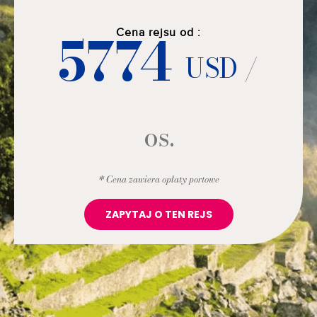
5774
Cena rejsu od :
USD
/
os.
* Cena zawiera opłaty portowe
ZAPYTAJ O TEN REJS