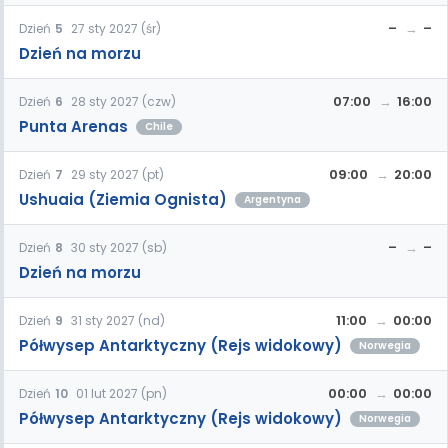
–
–
Dzień
5
27 sty 2027 (śr)
Dzień na morzu
07:00
16:00
Dzień
6
28 sty 2027 (czw)
Punta Arenas
Chile
09:00
20:00
Dzień
7
29 sty 2027 (pt)
Ushuaia (Ziemia Ognista)
Argentyna
–
–
Dzień
8
30 sty 2027 (sb)
Dzień na morzu
11:00
00:00
Dzień
9
31 sty 2027 (nd)
Półwysep Antarktyczny (Rejs widokowy)
Norwegia
00:00
00:00
Dzień
10
01 lut 2027 (pn)
Półwysep Antarktyczny (Rejs widokowy)
Norwegia