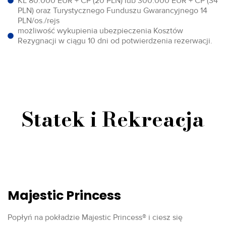
KL 80.000 EUR + CP (20 PLN) lub 300.000 EUR + CP (34
PLN) oraz Turystycznego Funduszu Gwarancyjnego 14
PLN/os./rejs
możliwość wykupienia ubezpieczenia Kosztów
Rezygnacji w ciągu 10 dni od potwierdzenia rezerwacji.
Statek i Rekreacja
Majestic Princess
Popłyń na pokładzie Majestic Princess® i ciesz się