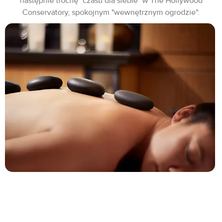
następnie trochę "czasu dla siebie" w The Hollywood
Conservatory, spokojnym "wewnętrznym ogrodzie".