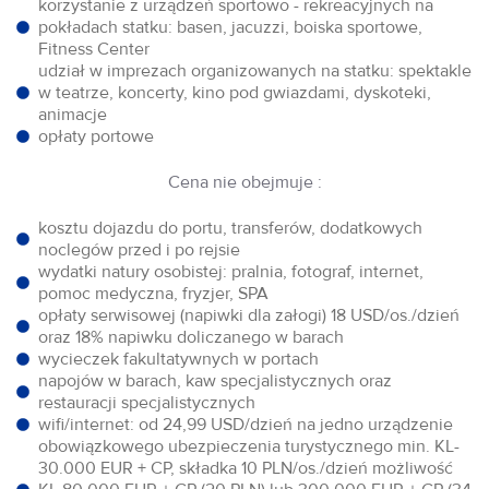
korzystanie z urządzeń sportowo - rekreacyjnych na
pokładach statku: basen, jacuzzi, boiska sportowe,
Fitness Center
udział w imprezach organizowanych na statku: spektakle
w teatrze, koncerty, kino pod gwiazdami, dyskoteki,
animacje
opłaty portowe
Cena nie obejmuje :
kosztu dojazdu do portu, transferów, dodatkowych
noclegów przed i po rejsie
wydatki natury osobistej: pralnia, fotograf, internet,
pomoc medyczna, fryzjer, SPA
opłaty serwisowej (napiwki dla załogi) 18 USD/os./dzień
oraz 18% napiwku doliczanego w barach
wycieczek fakultatywnych w portach
napojów w barach, kaw specjalistycznych oraz
restauracji specjalistycznych
wifi/internet: od 24,99 USD/dzień na jedno urządzenie
obowiązkowego ubezpieczenia turystycznego min. KL-
30.000 EUR + CP, składka 10 PLN/os./dzień możliwość