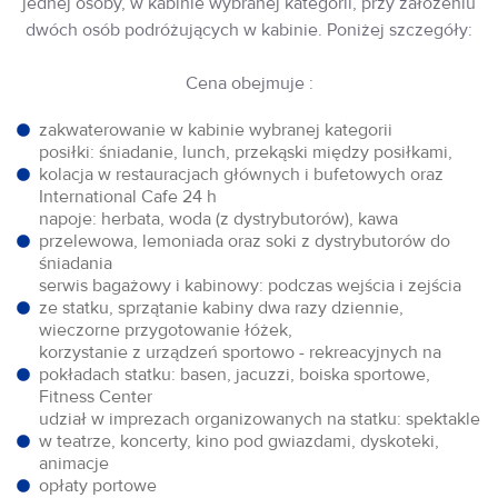
jednej osoby, w kabinie wybranej kategorii, przy założeniu
dwóch osób podróżujących w kabinie. Poniżej szczegóły:
Cena obejmuje :
zakwaterowanie w kabinie wybranej kategorii
posiłki: śniadanie, lunch, przekąski między posiłkami,
kolacja w restauracjach głównych i bufetowych oraz
International Cafe 24 h
napoje: herbata, woda (z dystrybutorów), kawa
przelewowa, lemoniada oraz soki z dystrybutorów do
śniadania
serwis bagażowy i kabinowy: podczas wejścia i zejścia
ze statku, sprzątanie kabiny dwa razy dziennie,
wieczorne przygotowanie łóżek,
korzystanie z urządzeń sportowo - rekreacyjnych na
pokładach statku: basen, jacuzzi, boiska sportowe,
Fitness Center
udział w imprezach organizowanych na statku: spektakle
w teatrze, koncerty, kino pod gwiazdami, dyskoteki,
animacje
opłaty portowe