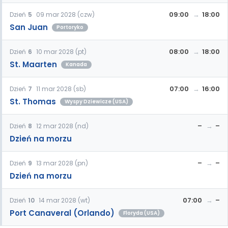
09:00
18:00
Dzień
5
09 mar 2028 (czw)
San Juan
Portoryko
08:00
18:00
Dzień
6
10 mar 2028 (pt)
St. Maarten
Kanada
07:00
16:00
Dzień
7
11 mar 2028 (sb)
St. Thomas
Wyspy Dziewicze (USA)
–
–
Dzień
8
12 mar 2028 (nd)
Dzień na morzu
–
–
Dzień
9
13 mar 2028 (pn)
Dzień na morzu
07:00
–
Dzień
10
14 mar 2028 (wt)
Port Canaveral (Orlando)
Floryda (USA)