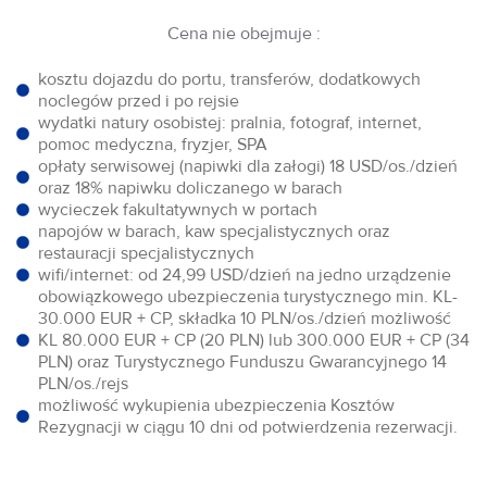
Cena nie obejmuje :
kosztu dojazdu do portu, transferów, dodatkowych
noclegów przed i po rejsie
wydatki natury osobistej: pralnia, fotograf, internet,
pomoc medyczna, fryzjer, SPA
opłaty serwisowej (napiwki dla załogi) 18 USD/os./dzień
oraz 18% napiwku doliczanego w barach
wycieczek fakultatywnych w portach
napojów w barach, kaw specjalistycznych oraz
restauracji specjalistycznych
wifi/internet: od 24,99 USD/dzień na jedno urządzenie
obowiązkowego ubezpieczenia turystycznego min. KL-
30.000 EUR + CP, składka 10 PLN/os./dzień możliwość
KL 80.000 EUR + CP (20 PLN) lub 300.000 EUR + CP (34
PLN) oraz Turystycznego Funduszu Gwarancyjnego 14
PLN/os./rejs
możliwość wykupienia ubezpieczenia Kosztów
Rezygnacji w ciągu 10 dni od potwierdzenia rezerwacji.