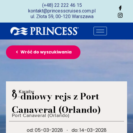
(+48) 22 222 46 15
kontakt@princesscruises.com.pl
ul. Złota 59, 00-120 Warszawa
Wróć do wyszukiwania
Karaiby
9-dniowy rejs z Port
Canaveral (Orlando)
Port Canaveral (Orlando)
od: 05-03-2028
·
do: 14-03-2028