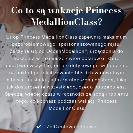
Co to są wakacje Princess
MedallionClass?
Urlop Princess MedallionClass zapewnia maksimum
bezproblemowego, spersonalizowanego rejsu.
Zaczyna się od OceanMedallion™, urządzenia do
noszenia w rozmiarze ćwierćdolarówki, które
umożliwia wszystko, od bezdotykowego wchodzenia
na pokład po lokalizowanie bliskich w dowolnym
miejscu na statku, a także ulepszoną obsługę, taką
jak dostarczenie wszystkiego, czego potrzebujesz.
Spędzaj więcej czasu w łączności ze sobą i robieniu
tego, co kochasz podczas wakacji Princess
MedallionClass
Zbliżeniowa odprawa