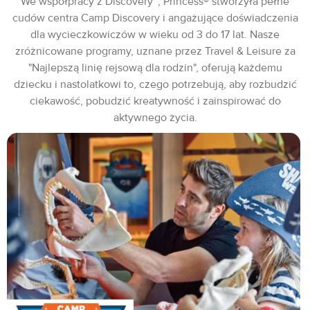
We współpracy z Discovery™, Princess® stworzyła pełne
cudów centra Camp Discovery i angażujące doświadczenia
dla wycieczkowiczów w wieku od 3 do 17 lat. Nasze
zróżnicowane programy, uznane przez Travel & Leisure za
"Najlepszą linię rejsową dla rodzin", oferują każdemu
dziecku i nastolatkowi to, czego potrzebują, aby rozbudzić
ciekawość, pobudzić kreatywność i zainspirować do
aktywnego życia.