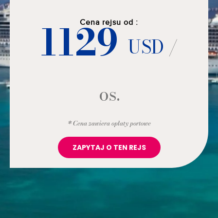
1129
Cena rejsu od :
USD
/
os.
* Cena zawiera opłaty portowe
ZAPYTAJ O TEN REJS