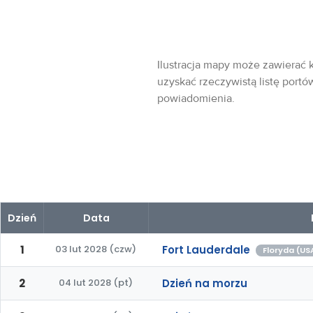
Ilustracja mapy może zawierać k
uzyskać rzeczywistą listę portó
powiadomienia.
Dzień
Data
1
03 lut 2028 (czw)
Fort Lauderdale
Floryda (US
2
04 lut 2028 (pt)
Dzień na morzu