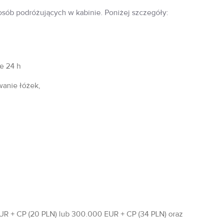
 osób podróżujących w kabinie. Poniżej szczegóły:
fe 24 h
wanie łóżek,
R + CP (20 PLN) lub 300.000 EUR + CP (34 PLN) oraz