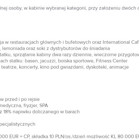
dnej osoby, w kabinie wybranej kategorii, przy założeniu dwóch
acja w restauracjach głównych i bufetowych oraz International Ca
 lemoniada oraz soki z dystrybutorów do śniadania
statku, sprzątanie kabiny dwa razy dziennie, wieczorne przygoto
ch statku: basen, jacuzzi, boiska sportowe, Fitness Center
teatrze, koncerty, kino pod gwiazdami, dyskoteki, animacje
 przed i po rejsie
 medyczna, fryzjer, SPA
raz 18% napiwku doliczanego w barach
specjalistycznych
00 EUR + CP, składka 10 PLN/os./dzień możliwość KL 80.000 EU