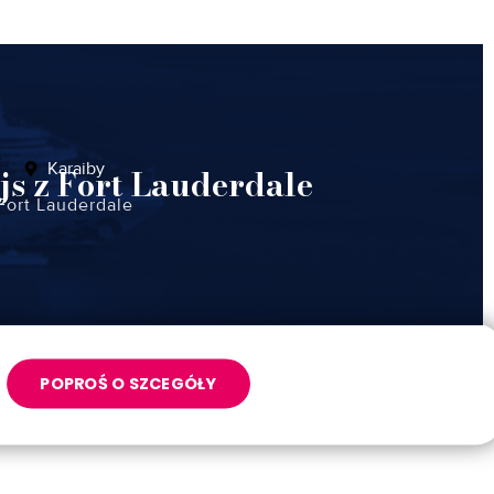
Karaiby
js z Fort Lauderdale
Fort Lauderdale
POPROŚ O SZCEGÓŁY