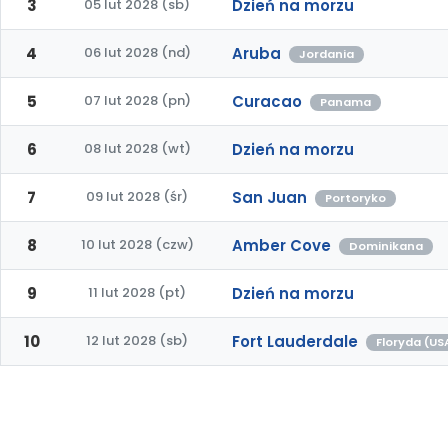
3
05 lut 2028 (sb)
Dzień na morzu
4
06 lut 2028 (nd)
Aruba
Jordania
5
07 lut 2028 (pn)
Curacao
Panama
6
08 lut 2028 (wt)
Dzień na morzu
7
09 lut 2028 (śr)
San Juan
Portoryko
8
10 lut 2028 (czw)
Amber Cove
Dominikana
9
11 lut 2028 (pt)
Dzień na morzu
10
12 lut 2028 (sb)
Fort Lauderdale
Floryda (US