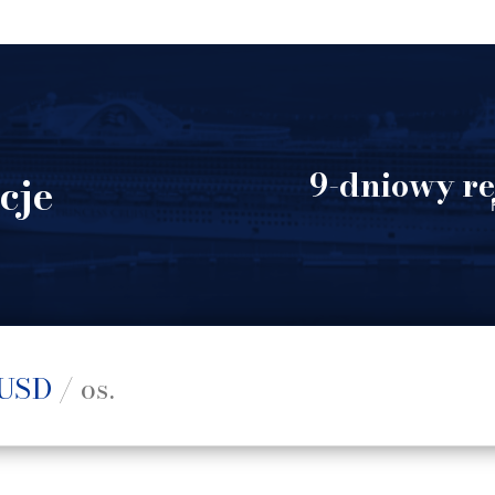
9-dniowy re
cje
USD
/ os.