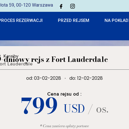
 Złota 59, 00-120 Warszawa
PROCES REZERWACJI
PRZED REJSEM
NA POKŁAD
Karaiby
9-dniowy rejs z Fort Lauderdale
ort Lauderdale
od: 03-02-2028
·
do: 12-02-2028
799
Cena rejsu od :
USD
/ os.
* Cena zawiera opłaty portowe