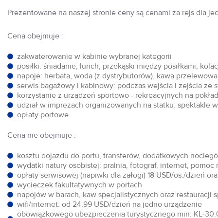
Prezentowane na naszej stronie ceny są cenami za rejs dla je
Cena obejmuje :
zakwaterowanie w kabinie wybranej kategorii
posiłki: śniadanie, lunch, przekąski między posiłkami, kol
napoje: herbata, woda (z dystrybutorów), kawa przelewowa,
serwis bagażowy i kabinowy: podczas wejścia i zejścia ze 
korzystanie z urządzeń sportowo - rekreacyjnych na pokłada
udział w imprezach organizowanych na statku: spektakle w 
opłaty portowe
Cena nie obejmuje :
kosztu dojazdu do portu, transferów, dodatkowych noclegów
wydatki natury osobistej: pralnia, fotograf, internet, pomoc
opłaty serwisowej (napiwki dla załogi) 18 USD/os./dzień o
wycieczek fakultatywnych w portach
napojów w barach, kaw specjalistycznych oraz restauracji 
wifi/internet: od 24,99 USD/dzień na jedno urządzenie
obowiązkowego ubezpieczenia turystycznego min. KL-30.0