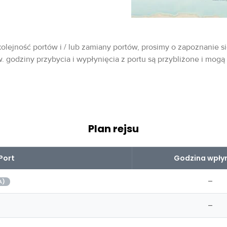
olejność portów i / lub zamiany portów, prosimy o zapoznanie si
w. godziny przybycia i wypłynięcia z portu są przybliżone i mogą
Plan rejsu
Port
Godzina wpłyn
–
A)
–