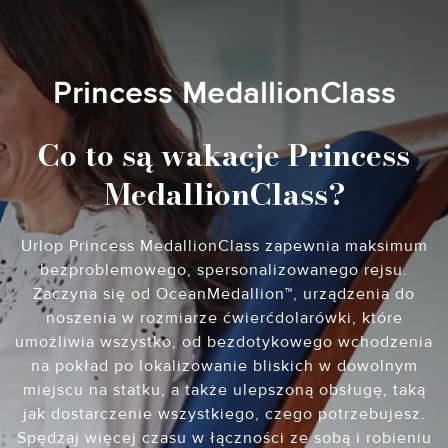
Princess MedallionClass
Co to są wakacje Princess
MedallionClass?
Urlop Princess MedallionClass zapewnia maksimum
bezproblemowego, spersonalizowanego rejsu.
Zaczyna się od OceanMedallion™, urządzenia do
noszenia w rozmiarze ćwierćdolarówki, które
umożliwia wszystko, od bezdotykowego wchodzenia
na pokład po lokalizowanie bliskich w dowolnym
miejscu na statku, a także ulepszoną obsługę, taką
jak dostarczenie wszystkiego, czego potrzebujesz.
Spędzaj więcej czasu w łączności ze sobą i robieniu