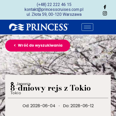
(+48) 22 222 46 15
kontakt@princesscruises.com.pl
ul. Złota 59, 00-120 Warszawa
Wróć do wyszukiwania
Japonia
8-dniowy rejs z Tokio
Tokio
Od: 2028-06-04
·
Do: 2028-06-12