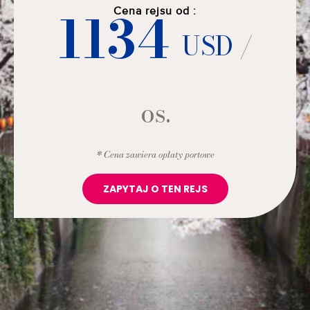
1134
Cena rejsu od :
USD
/
os.
* Cena zawiera opłaty portowe
ZAPYTAJ O TEN REJS