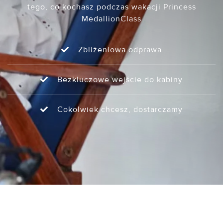
tego, co kochasz podczas wakacji Princess
MedallionClass
Zbliżeniowa odprawa
Bezkluczowe wejście do kabiny
Cokolwiek chcesz, dostarczamy