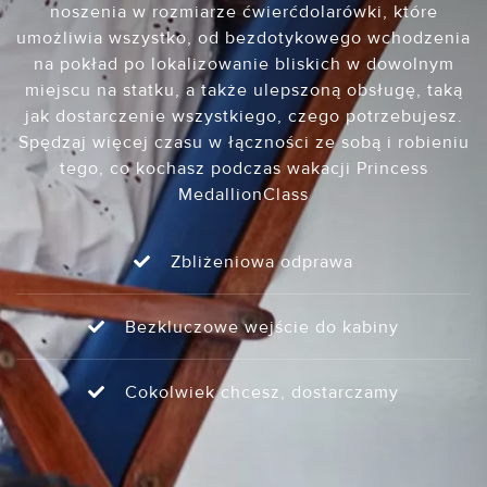
noszenia w rozmiarze ćwierćdolarówki, które
umożliwia wszystko, od bezdotykowego wchodzenia
na pokład po lokalizowanie bliskich w dowolnym
miejscu na statku, a także ulepszoną obsługę, taką
jak dostarczenie wszystkiego, czego potrzebujesz.
Spędzaj więcej czasu w łączności ze sobą i robieniu
tego, co kochasz podczas wakacji Princess
MedallionClass
Zbliżeniowa odprawa
Bezkluczowe wejście do kabiny
Cokolwiek chcesz, dostarczamy