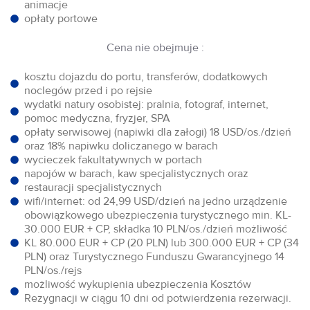
animacje
opłaty portowe
Cena nie obejmuje :
kosztu dojazdu do portu, transferów, dodatkowych
noclegów przed i po rejsie
wydatki natury osobistej: pralnia, fotograf, internet,
pomoc medyczna, fryzjer, SPA
opłaty serwisowej (napiwki dla załogi) 18 USD/os./dzień
oraz 18% napiwku doliczanego w barach
wycieczek fakultatywnych w portach
napojów w barach, kaw specjalistycznych oraz
restauracji specjalistycznych
wifi/internet: od 24,99 USD/dzień na jedno urządzenie
obowiązkowego ubezpieczenia turystycznego min. KL-
30.000 EUR + CP, składka 10 PLN/os./dzień możliwość
KL 80.000 EUR + CP (20 PLN) lub 300.000 EUR + CP (34
PLN) oraz Turystycznego Funduszu Gwarancyjnego 14
PLN/os./rejs
możliwość wykupienia ubezpieczenia Kosztów
Rezygnacji w ciągu 10 dni od potwierdzenia rezerwacji.