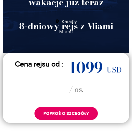
wakacje już teraz
Karaiby
8-dniowy rejs z Miami
Miami
1099
Cena rejsu od :
USD
/ os.
POPROŚ O SZCEGÓŁY