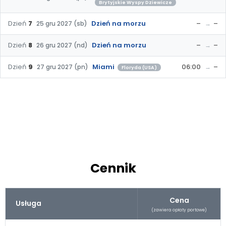
Brytyjskie Wyspy Dziewicze
Dzień
7
Dzień na morzu
–
–
25 gru 2027 (sb)
Dzień
8
Dzień na morzu
–
–
26 gru 2027 (nd)
Dzień
9
Miami
06:00
–
27 gru 2027 (pn)
Floryda (USA)
Cennik
Cena
Usługa
(zawiera opłaty portowe)