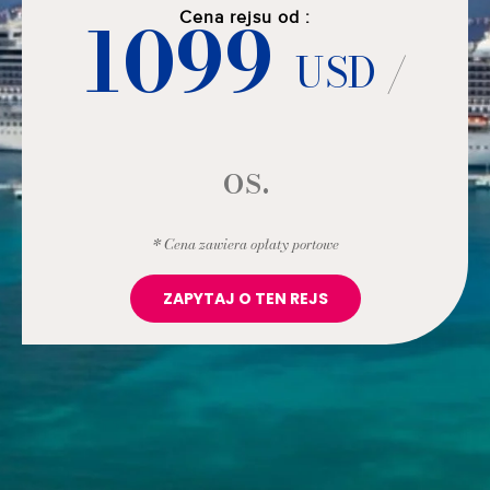
1099
Cena rejsu od :
USD
/
os.
* Cena zawiera opłaty portowe
ZAPYTAJ O TEN REJS