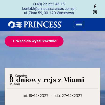
(+48) 22 222 46 15
kontakt@princesscruises.com.pl
ul. Złota 59, 00-120 Warszawa
Wróć do wyszukiwania
Karaiby
8-dniowy rejs z Miami
Miami
od: 19-12-2027
·
do: 27-12-2027