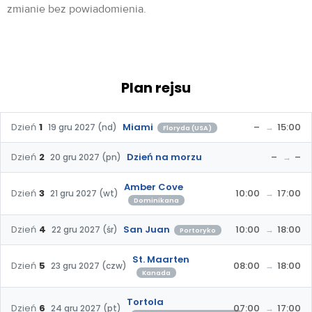
zmianie bez powiadomienia.
Plan rejsu
Dzień
1
Miami
–
15:00
19 gru 2027 (nd)
Floryda (USA)
Dzień
2
Dzień na morzu
–
–
20 gru 2027 (pn)
Amber Cove
Dzień
3
10:00
17:00
21 gru 2027 (wt)
Dominikana
Dzień
4
San Juan
10:00
18:00
22 gru 2027 (śr)
Portoryko
St. Maarten
Dzień
5
08:00
18:00
23 gru 2027 (czw)
Kanada
Tortola
Dzień
6
07:00
17:00
24 gru 2027 (pt)