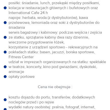
posiłki: śniadanie, lunch, przekąski między posiłkami,
kolacja w restauracjach głównych i bufetowych oraz
International Cafe 24 h
napoje: herbata, woda (z dystrybutorów), kawa
przelewowa, lemoniada oraz soki z dystrybutorów do
śniadania
serwis bagażowy i kabinowy: podczas wejścia i zejścia
ze statku, sprzątanie kabiny dwa razy dziennie,
wieczorne przygotowanie łóżek,
korzystanie z urządzeń sportowo - rekreacyjnych na
pokładach statku: basen, jacuzzi, boiska sportowe,
Fitness Center
udział w imprezach organizowanych na statku: spektakle
w teatrze, koncerty, kino pod gwiazdami, dyskoteki,
animacje
opłaty portowe
Cena nie obejmuje :
kosztu dojazdu do portu, transferów, dodatkowych
noclegów przed i po rejsie
wydatki natury osobistej: pralnia, fotograf, internet,