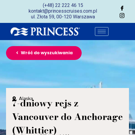
(+48) 22 222 46 15
kontakt@princesscruises.com.pl
ul. Złota 59, 00-120 Warszawa
Wróć do wyszukiwania
Alaska
7-dniowy rejs z
Vancouver do Anchorage
(Whittier)