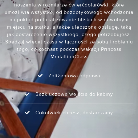
noszenia w rozmiarze ćwierćdolarówki, które
umożliwia wszystko, od bezdotykowego wchodzenia
na pokład po lokalizowanie bliskich w dowolnym
miejscu na statku, a także ulepszoną obsługę, taką
jak dostarczenie wszystkiego, czego potrzebujesz.
Spędzaj więcej czasu w łączności ze sobą i robieniu
tego, co kochasz podczas wakacji Princess
MedallionClass
Zbliżeniowa odprawa
Bezkluczowe wejście do kabiny
Cokolwiek chcesz, dostarczamy