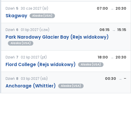
07:00
20:30
Dzień
5
30 cze 2027 (śr)
Skagway
Alaska (USA)
06:15
15:15
Dzień
6
01 lip 2027 (czw)
Park Narodowy Glacier Bay (Rejs widokowy)
Alaska (USA)
18:00
20:30
Dzień
7
02 lip 2027 (pt)
Fiord College (Rejs widokowy)
Alaska (USA)
00:30
–
Dzień
8
03 lip 2027 (sb)
Anchorage (Whittier)
Alaska (USA)