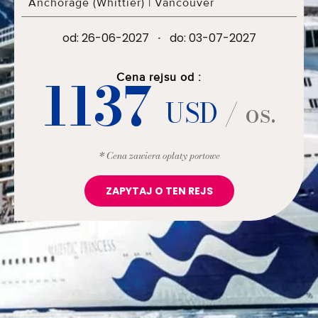
Anchorage (Whittier)
|
Vancouver
od: 26-06-2027
·
do: 03-07-2027
1137
Cena rejsu od :
USD
/ os.
* Cena zawiera opłaty portowe
ZAPYTAJ O TEN REJS