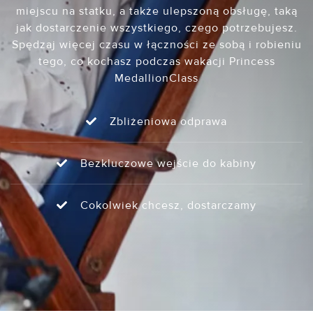
miejscu na statku, a także ulepszoną obsługę, taką
jak dostarczenie wszystkiego, czego potrzebujesz.
Spędzaj więcej czasu w łączności ze sobą i robieniu
tego, co kochasz podczas wakacji Princess
MedallionClass
Zbliżeniowa odprawa
Bezkluczowe wejście do kabiny
Cokolwiek chcesz, dostarczamy