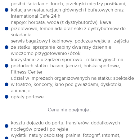
posiłki: śniadanie, lunch, przekąski między posiłkami,
kolacja w restauracjach głównych i bufetowych oraz
International Cafe 24 h
napoje: herbata, woda (z dystrybutorów), kawa
przelewowa, lemoniada oraz soki z dystrybutorów do
śniadania
serwis bagażowy i kabinowy: podczas wejścia i zejścia
ze statku, sprzątanie kabiny dwa razy dziennie,
wieczorne przygotowanie łóżek,
korzystanie z urządzeń sportowo - rekreacyjnych na
pokładach statku: basen, jacuzzi, boiska sportowe,
Fitness Center
udział w imprezach organizowanych na statku: spektakle
w teatrze, koncerty, kino pod gwiazdami, dyskoteki,
animacje
opłaty portowe
Cena nie obejmuje :
kosztu dojazdu do portu, transferów, dodatkowych
noclegów przed i po rejsie
wydatki natury osobistej: pralnia, fotograf, internet,