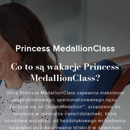
Princess MedallionClass
Co to są wakacje Princess
MedallionClass?
Urlop Princess MedallionClass zapewnia maksimum
bezproblemowego, spersonalizowanego rejsu.
Zaczyna się od OceanMedallion™, urządzenia do
noszenia w rozmiarze ćwierćdolarówki, które
umożliwia wszystko, od bezdotykowego wchodzenia
na pokład po lokalizowanie bliskich w dowolnym