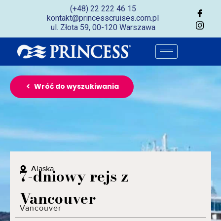
(+48) 22 222 46 15
kontakt@princesscruises.com.pl
ul. Złota 59, 00-120 Warszawa
Wróć do wyszukiwania
Alaska
7-dniowy rejs z
Vancouver
Vancouver