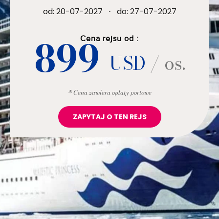
od: 20-07-2027
·
do: 27-07-2027
899
Cena rejsu od :
USD
/ os.
* Cena zawiera opłaty portowe
ZAPYTAJ O TEN REJS