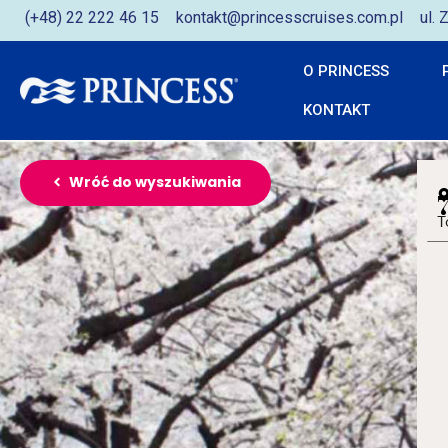
(+48) 22 222 46 15
kontakt@princesscruises.com.pl
ul.
O PRINCESS
KONTAKT
Wróć do wyszukiwania
T