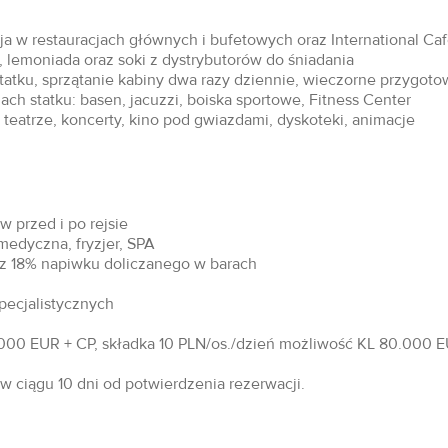
acja w restauracjach głównych i bufetowych oraz International Ca
 lemoniada oraz soki z dystrybutorów do śniadania
statku, sprzątanie kabiny dwa razy dziennie, wieczorne przygoto
ch statku: basen, jacuzzi, boiska sportowe, Fitness Center
teatrze, koncerty, kino pod gwiazdami, dyskoteki, animacje
 przed i po rejsie
 medyczna, fryzjer, SPA
raz 18% napiwku doliczanego w barach
specjalistycznych
00 EUR + CP, składka 10 PLN/os./dzień możliwość KL 80.000 EU
 ciągu 10 dni od potwierdzenia rezerwacji.