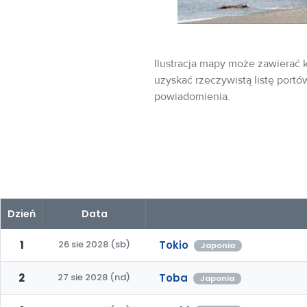
Ilustracja mapy może zawierać k
uzyskać rzeczywistą listę portó
powiadomienia.
Dzień
Data
1
26 sie 2028 (sb)
Tokio
Japonia
2
27 sie 2028 (nd)
Toba
Japonia