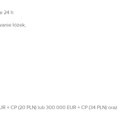
fe 24 h
wanie łóżek,
R + CP (20 PLN) lub 300.000 EUR + CP (34 PLN) oraz