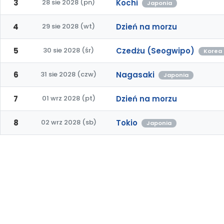
3
28 sie 2028 (pn)
Kochi
Japonia
4
29 sie 2028 (wt)
Dzień na morzu
5
30 sie 2028 (śr)
Czedżu (Seogwipo)
Korea
6
31 sie 2028 (czw)
Nagasaki
Japonia
7
01 wrz 2028 (pt)
Dzień na morzu
8
02 wrz 2028 (sb)
Tokio
Japonia