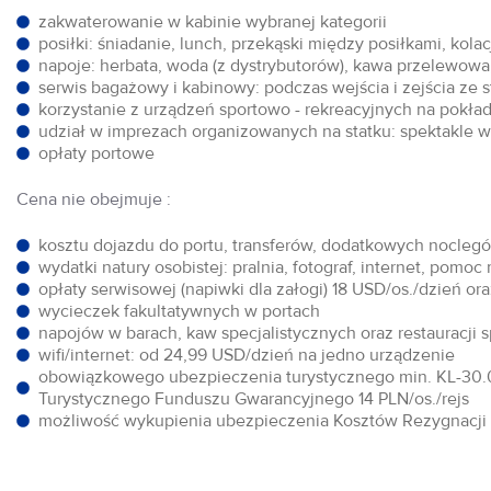
zakwaterowanie w kabinie wybranej kategorii
posiłki: śniadanie, lunch, przekąski między posiłkami, kol
napoje: herbata, woda (z dystrybutorów), kawa przelewowa,
serwis bagażowy i kabinowy: podczas wejścia i zejścia ze 
korzystanie z urządzeń sportowo - rekreacyjnych na pokłada
udział w imprezach organizowanych na statku: spektakle w 
opłaty portowe
Cena nie obejmuje :
kosztu dojazdu do portu, transferów, dodatkowych noclegów
wydatki natury osobistej: pralnia, fotograf, internet, pomoc
opłaty serwisowej (napiwki dla załogi) 18 USD/os./dzień o
wycieczek fakultatywnych w portach
napojów w barach, kaw specjalistycznych oraz restauracji 
wifi/internet: od 24,99 USD/dzień na jedno urządzenie
obowiązkowego ubezpieczenia turystycznego min. KL-30.0
Turystycznego Funduszu Gwarancyjnego 14 PLN/os./rejs
możliwość wykupienia ubezpieczenia Kosztów Rezygnacji w