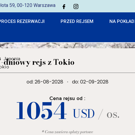
 Złota 59, 00-120 Warszawa
PROCES REZERWACJI
PRZED REJSEM
NA POKŁAD
Japonia
7-dniowy rejs z Tokio
okio
od: 26-08-2028
·
do: 02-09-2028
1054
Cena rejsu od :
USD
/ os.
* Cena zawiera opłaty portowe