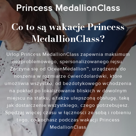
Princess MedallionClass
Co to są wakacje Princess
MedallionClass?
Urlop Princess MedallionClass zapewnia maksimum
bezproblemowego, spersonalizowanego rejsu.
Zaczyna się od OceanMedallion™, urządzenia do
noszenia w rozmiarze ćwierćdolarówki, które
umożliwia wszystko, od bezdotykowego wchodzenia
na pokład po lokalizowanie bliskich w dowolnym
miejscu na statku, a także ulepszoną obsługę, taką
jak dostarczenie wszystkiego, czego potrzebujesz.
Spędzaj więcej czasu w łączności ze sobą i robieniu
tego, co kochasz podczas wakacji Princess
MedallionClass