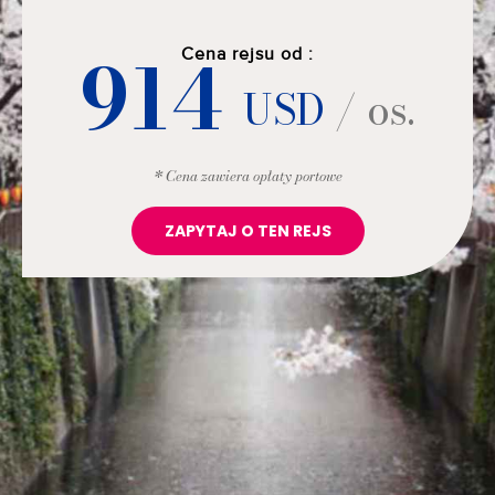
914
Cena rejsu od :
USD
/ os.
* Cena zawiera opłaty portowe
ZAPYTAJ O TEN REJS