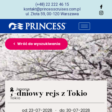
(+48) 22 222 46 15
kontakt@princesscruises.com.pl
ul. Złota 59, 00-120 Warszawa
Wróć do wyszukiwania
Japonia
7-dniowy rejs z Tokio
Tokio
od: 23-07-2028
·
do: 30-07-2028