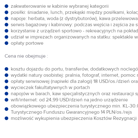
zakwaterowanie w kabinie wybranej kategorii
posiłki: śniadanie, lunch, przekąski między posiłkami, kol
napoje: herbata, woda (z dystrybutorów), kawa przelewowa,
serwis bagażowy i kabinowy: podczas wejścia i zejścia ze 
korzystanie z urządzeń sportowo - rekreacyjnych na pokłada
udział w imprezach organizowanych na statku: spektakle w 
opłaty portowe
Cena nie obejmuje :
kosztu dojazdu do portu, transferów, dodatkowych noclegów
wydatki natury osobistej: pralnia, fotograf, internet, pomoc
opłaty serwisowej (napiwki dla załogi) 18 USD/os./dzień o
wycieczek fakultatywnych w portach
napojów w barach, kaw specjalistycznych oraz restauracji 
wifi/internet: od 24,99 USD/dzień na jedno urządzenie
obowiązkowego ubezpieczenia turystycznego min. KL-30.0
Turystycznego Funduszu Gwarancyjnego 14 PLN/os./rejs
możliwość wykupienia ubezpieczenia Kosztów Rezygnacji w