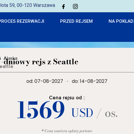
 Złota 59, 00-120 Warszawa
PROCES REZERWACJI
PRZED REJSEM
NA POKŁAD
Alaska
7-dniowy rejs z Seattle
eattle
od: 07-08-2027
·
do: 14-08-2027
1569
Cena rejsu od :
USD
/ os.
* Cena zawiera opłaty portowe