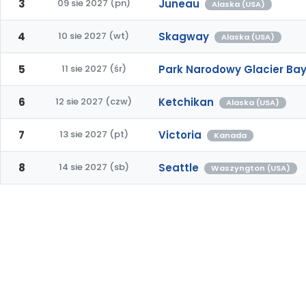
3
09 sie 2027 (pn)
Juneau
Alaska (USA)
4
10 sie 2027 (wt)
Skagway
Alaska (USA)
5
11 sie 2027 (śr)
Park Narodowy Glacier Bay
6
12 sie 2027 (czw)
Ketchikan
Alaska (USA)
7
13 sie 2027 (pt)
Victoria
Kanada
8
14 sie 2027 (sb)
Seattle
Waszyngton (USA)