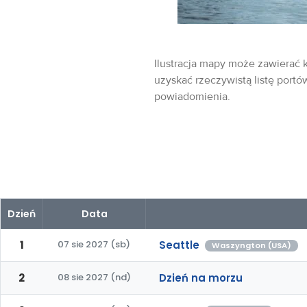
Ilustracja mapy może zawierać k
uzyskać rzeczywistą listę portó
powiadomienia.
Dzień
Data
1
07 sie 2027 (sb)
Seattle
Waszyngton (USA)
2
08 sie 2027 (nd)
Dzień na morzu