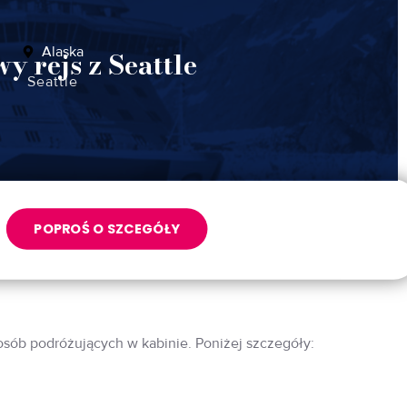
Alaska
y rejs z Seattle
Seattle
POPROŚ O SZCEGÓŁY
 osób podróżujących w kabinie. Poniżej szczegóły: