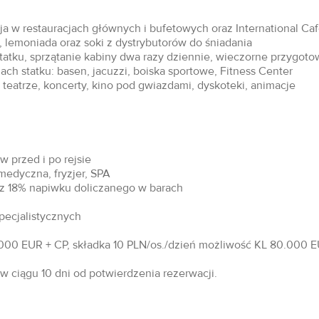
acja w restauracjach głównych i bufetowych oraz International Ca
 lemoniada oraz soki z dystrybutorów do śniadania
statku, sprzątanie kabiny dwa razy dziennie, wieczorne przygoto
ch statku: basen, jacuzzi, boiska sportowe, Fitness Center
teatrze, koncerty, kino pod gwiazdami, dyskoteki, animacje
 przed i po rejsie
 medyczna, fryzjer, SPA
raz 18% napiwku doliczanego w barach
specjalistycznych
00 EUR + CP, składka 10 PLN/os./dzień możliwość KL 80.000 EU
 ciągu 10 dni od potwierdzenia rezerwacji.