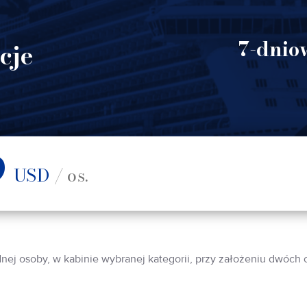
7-dniow
cje
9
USD
/ os.
dnej osoby, w kabinie wybranej kategorii, przy założeniu dwóch