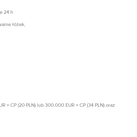
fe 24 h
wanie łóżek,
R + CP (20 PLN) lub 300.000 EUR + CP (34 PLN) oraz