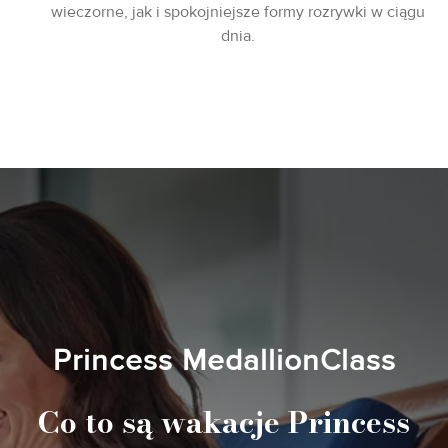
wieczorne, jak i spokojniejsze formy rozrywki w ciągu
dnia.
Princess MedallionClass
Co to są wakacje Princess