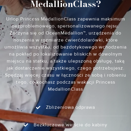
MedallionClass?
Urlop Princess MedallionClass zapewnia maksimum
bezproblemowego, spersonalizowanego rejsu.
Zaczyna się od OceanMedallion™, urządzenia do
noszenia w rozmiarze ćwierćdolarówki, które
umożliwia wszystko, od bezdotykowego wchodzenia
na pokład po lokalizowanie bliskich w dowolnym
miejscu na statku, a także ulepszoną obsługę, taką
jak dostarczenie wszystkiego, czego potrzebujesz.
Spędzaj więcej czasu w łączności ze sobą i robieniu
tego, co kochasz podczas wakacji Princess
MedallionClass
Zbliżeniowa odprawa
Bezkluczowe wejście do kabiny