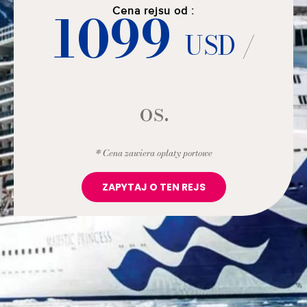
1099
Cena rejsu od :
USD
/
os.
* Cena zawiera opłaty portowe
ZAPYTAJ O TEN REJS