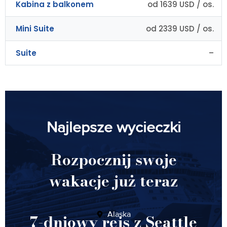
Kabina z balkonem
od 1639 USD / os.
Mini Suite
od 2339 USD / os.
Suite
–
Najlepsze wycieczki
Rozpocznij swoje
wakacje już teraz
Alaska
7-dniowy rejs z Seattle