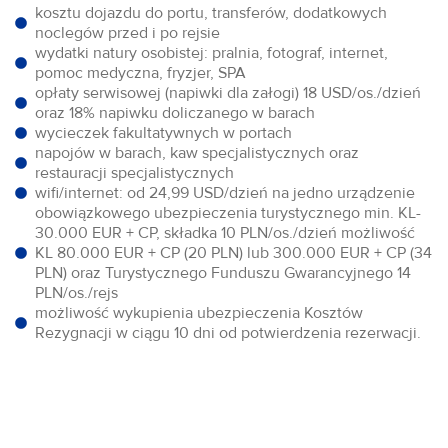
kosztu dojazdu do portu, transferów, dodatkowych
noclegów przed i po rejsie
wydatki natury osobistej: pralnia, fotograf, internet,
pomoc medyczna, fryzjer, SPA
opłaty serwisowej (napiwki dla załogi) 18 USD/os./dzień
oraz 18% napiwku doliczanego w barach
wycieczek fakultatywnych w portach
napojów w barach, kaw specjalistycznych oraz
restauracji specjalistycznych
wifi/internet: od 24,99 USD/dzień na jedno urządzenie
obowiązkowego ubezpieczenia turystycznego min. KL-
30.000 EUR + CP, składka 10 PLN/os./dzień możliwość
KL 80.000 EUR + CP (20 PLN) lub 300.000 EUR + CP (34
PLN) oraz Turystycznego Funduszu Gwarancyjnego 14
PLN/os./rejs
możliwość wykupienia ubezpieczenia Kosztów
Rezygnacji w ciągu 10 dni od potwierdzenia rezerwacji.