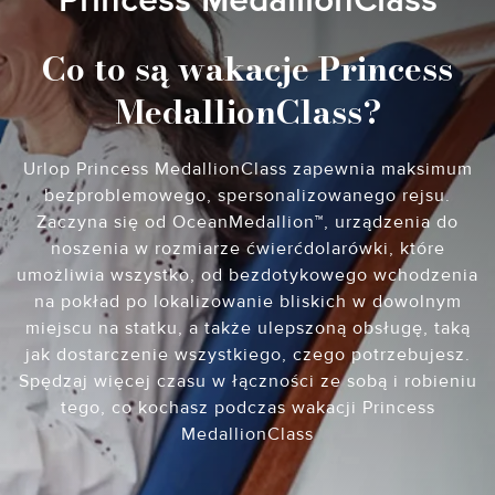
Princess MedallionClass
Co to są wakacje Princess
MedallionClass?
Urlop Princess MedallionClass zapewnia maksimum
bezproblemowego, spersonalizowanego rejsu.
Zaczyna się od OceanMedallion™, urządzenia do
noszenia w rozmiarze ćwierćdolarówki, które
umożliwia wszystko, od bezdotykowego wchodzenia
na pokład po lokalizowanie bliskich w dowolnym
miejscu na statku, a także ulepszoną obsługę, taką
jak dostarczenie wszystkiego, czego potrzebujesz.
Spędzaj więcej czasu w łączności ze sobą i robieniu
tego, co kochasz podczas wakacji Princess
MedallionClass