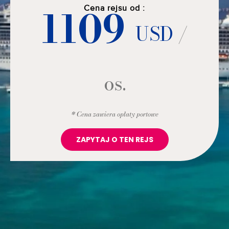
1109
Cena rejsu od :
USD
/
os.
* Cena zawiera opłaty portowe
ZAPYTAJ O TEN REJS