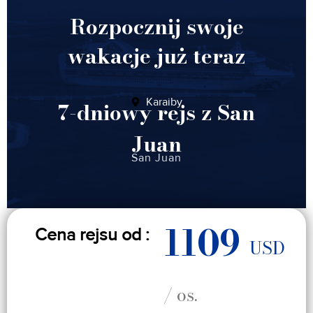
Rozpocznij swoje
wakacje już teraz
Karaiby
7-dniowy rejs z San
Juan
San Juan
1109
Cena rejsu od :
USD
/ os.