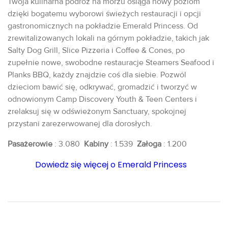
Twoja kulinarna podróż na morzu osiąga nowy poziom
dzięki bogatemu wyborowi świeżych restauracji i opcji
gastronomicznych na pokładzie Emerald Princess. Od
zrewitalizowanych lokali na górnym pokładzie, takich jak
Salty Dog Grill, Slice Pizzeria i Coffee & Cones, po
zupełnie nowe, swobodne restauracje Steamers Seafood i
Planks BBQ, każdy znajdzie coś dla siebie. Pozwól
dzieciom bawić się, odkrywać, gromadzić i tworzyć w
odnowionym Camp Discovery Youth & Teen Centers i
zrelaksuj się w odświeżonym Sanctuary, spokojnej
przystani zarezerwowanej dla dorosłych.
Pasażerowie
: 3.080
Kabiny
: 1.539
Załoga
: 1.200
Dowiedz się więcej o Emerald Princess