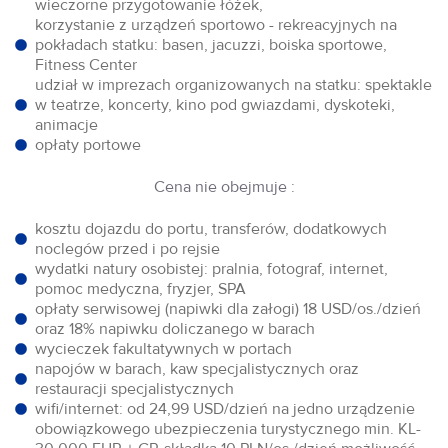
wieczorne przygotowanie łóżek,
korzystanie z urządzeń sportowo - rekreacyjnych na
pokładach statku: basen, jacuzzi, boiska sportowe,
Fitness Center
udział w imprezach organizowanych na statku: spektakle
w teatrze, koncerty, kino pod gwiazdami, dyskoteki,
animacje
opłaty portowe
Cena nie obejmuje :
kosztu dojazdu do portu, transferów, dodatkowych
noclegów przed i po rejsie
wydatki natury osobistej: pralnia, fotograf, internet,
pomoc medyczna, fryzjer, SPA
opłaty serwisowej (napiwki dla załogi) 18 USD/os./dzień
oraz 18% napiwku doliczanego w barach
wycieczek fakultatywnych w portach
napojów w barach, kaw specjalistycznych oraz
restauracji specjalistycznych
wifi/internet: od 24,99 USD/dzień na jedno urządzenie
obowiązkowego ubezpieczenia turystycznego min. KL-