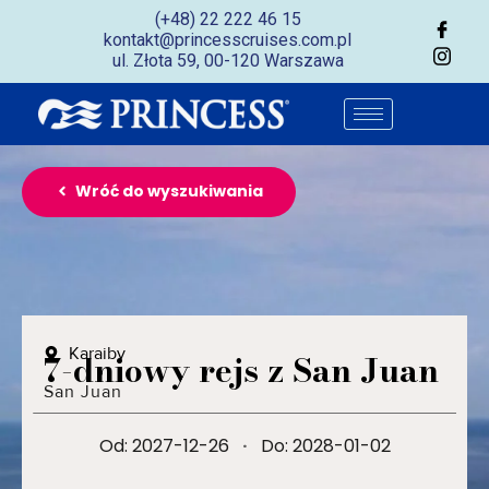
(+48) 22 222 46 15
kontakt@princesscruises.com.pl
ul. Złota 59, 00-120 Warszawa
Wróć do wyszukiwania
Karaiby
7-dniowy rejs z San Juan
San Juan
Od: 2027-12-26
·
Do: 2028-01-02