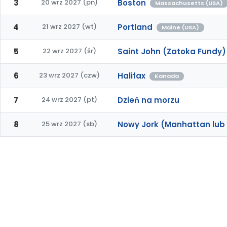
3
20 wrz 2027 (pn)
Boston
Massachusetts (USA)
4
21 wrz 2027 (wt)
Portland
Maine (USA)
5
22 wrz 2027 (śr)
Saint John (Zatoka Fundy)
6
23 wrz 2027 (czw)
Halifax
Kanada
7
24 wrz 2027 (pt)
Dzień na morzu
8
25 wrz 2027 (sb)
Nowy Jork (Manhattan lub 