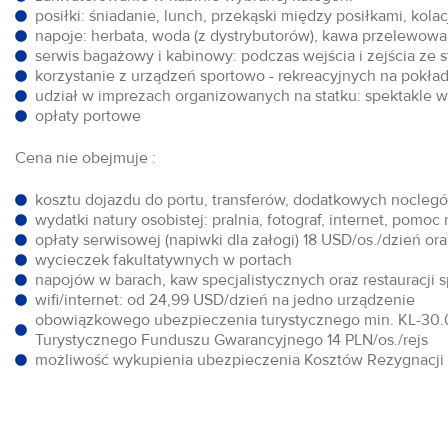
posiłki: śniadanie, lunch, przekąski między posiłkami, kol
napoje: herbata, woda (z dystrybutorów), kawa przelewowa,
serwis bagażowy i kabinowy: podczas wejścia i zejścia ze 
korzystanie z urządzeń sportowo - rekreacyjnych na pokłada
udział w imprezach organizowanych na statku: spektakle w 
opłaty portowe
Cena nie obejmuje :
kosztu dojazdu do portu, transferów, dodatkowych noclegów
wydatki natury osobistej: pralnia, fotograf, internet, pomoc
opłaty serwisowej (napiwki dla załogi) 18 USD/os./dzień o
wycieczek fakultatywnych w portach
napojów w barach, kaw specjalistycznych oraz restauracji 
wifi/internet: od 24,99 USD/dzień na jedno urządzenie
obowiązkowego ubezpieczenia turystycznego min. KL-30.0
Turystycznego Funduszu Gwarancyjnego 14 PLN/os./rejs
możliwość wykupienia ubezpieczenia Kosztów Rezygnacji w