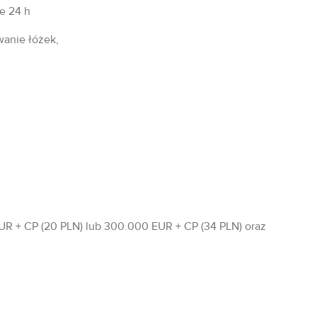
fe 24 h
wanie łóżek,
R + CP (20 PLN) lub 300.000 EUR + CP (34 PLN) oraz