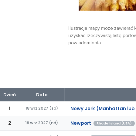
Ilustracja mapy może zawierać k
uzyskać rzeczywistą listę portó
powiadomienia.
Dzień
Data
1
18 wrz 2027 (sb)
Nowy Jork (Manhattan lub 
2
19 wrz 2027 (nd)
Newport
Rhode Island (USA)