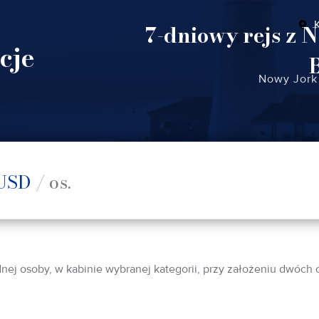
7-dniowy rejs z 
cje
Nowy Jork 
USD
/ os.
dnej osoby, w kabinie wybranej kategorii, przy założeniu dwóch