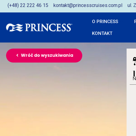
(+48) 22 222 46 15
kontakt@princesscruises.com.pl
ul.
O PRINCESS
KONTAKT
Wróć do wyszukiwania
N