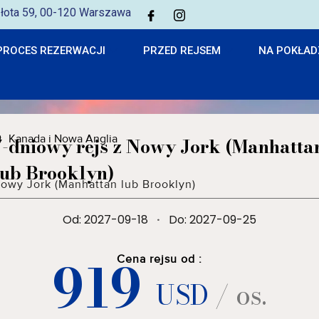
 Złota 59, 00-120 Warszawa
PROCES REZERWACJI
PRZED REJSEM
NA POKŁAD
Kanada i Nowa Anglia
7-dniowy rejs z Nowy Jork (Manhatta
lub Brooklyn)
owy Jork (Manhattan lub Brooklyn)
Od: 2027-09-18
·
Do: 2027-09-25
919
Cena rejsu od :
USD
/ os.