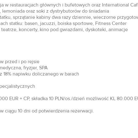
acja w restauracjach głównych i bufetowych oraz International Ca
 lemoniada oraz soki z dystrybutorów do śniadania
statku, sprzątanie kabiny dwa razy dziennie, wieczorne przygoto
ch statku: basen, jacuzzi, boiska sportowe, Fitness Center
teatrze, koncerty, kino pod gwiazdami, dyskoteki, animacje
 przed i po rejsie
 medyczna, fryzjer, SPA
raz 18% napiwku doliczanego w barach
specjalistycznych
00 EUR + CP, składka 10 PLN/os./dzień możliwość KL 80.000 EU
 ciągu 10 dni od potwierdzenia rezerwacji.