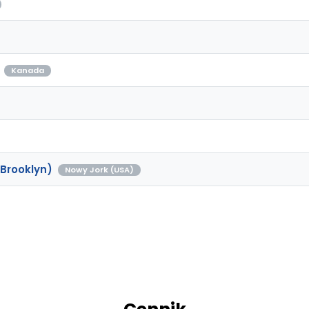
Kanada
Brooklyn)
Nowy Jork (USA)