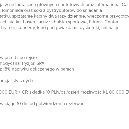
acja w restauracjach głównych i bufetowych oraz International Ca
 lemoniada oraz soki z dystrybutorów do śniadania
statku, sprzątanie kabiny dwa razy dziennie, wieczorne przygoto
ch statku: basen, jacuzzi, boiska sportowe, Fitness Center
teatrze, koncerty, kino pod gwiazdami, dyskoteki, animacje
 przed i po rejsie
 medyczna, fryzjer, SPA
raz 18% napiwku doliczanego w barach
specjalistycznych
00 EUR + CP, składka 10 PLN/os./dzień możliwość KL 80.000 EU
 ciągu 10 dni od potwierdzenia rezerwacji.