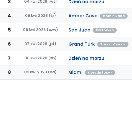
3
04 kwi 2028 (wt)
Dzień na morzu
4
05 kwi 2028 (śr)
Amber Cove
Dominikana
5
06 kwi 2028 (czw)
San Juan
Portoryko
6
07 kwi 2028 (pt)
Grand Turk
Turks i Caicos
7
08 kwi 2028 (sb)
Dzień na morzu
8
09 kwi 2028 (nd)
Miami
Floryda (USA)