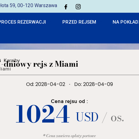
 Złota 59, 00-120 Warszawa
PROCES REZERWACJI
PRZED REJSEM
NA POKŁAD
Karaiby
7-dniowy rejs z Miami
iami
Od: 2028-04-02
·
Do: 2028-04-09
1024
Cena rejsu od :
USD
/ os.
* Cena zawiera opłaty portowe