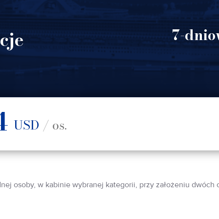
7-dnio
cje
4
USD
/ os.
dnej osoby, w kabinie wybranej kategorii, przy założeniu dwóch