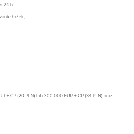
fe 24 h
wanie łóżek,
R + CP (20 PLN) lub 300.000 EUR + CP (34 PLN) oraz