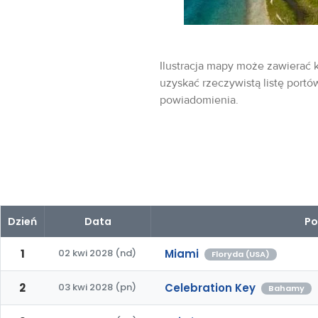
Ilustracja mapy może zawierać k
uzyskać rzeczywistą listę portó
powiadomienia.
Dzień
Data
Po
1
02 kwi 2028 (nd)
Miami
Floryda (USA)
2
03 kwi 2028 (pn)
Celebration Key
Bahamy