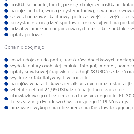
posiłki: śniadanie, lunch, przekąski między posiłkami, kol
napoje: herbata, woda (z dystrybutorów), kawa przelewowa,
serwis bagażowy i kabinowy: podczas wejścia i zejścia ze 
korzystanie z urządzeń sportowo - rekreacyjnych na pokłada
udział w imprezach organizowanych na statku: spektakle w 
opłaty portowe
Cena nie obejmuje :
kosztu dojazdu do portu, transferów, dodatkowych noclegów
wydatki natury osobistej: pralnia, fotograf, internet, pomoc
opłaty serwisowej (napiwki dla załogi) 18 USD/os./dzień o
wycieczek fakultatywnych w portach
napojów w barach, kaw specjalistycznych oraz restauracji 
wifi/internet: od 24,99 USD/dzień na jedno urządzenie
obowiązkowego ubezpieczenia turystycznego min. KL-30.0
Turystycznego Funduszu Gwarancyjnego 14 PLN/os./rejs
możliwość wykupienia ubezpieczenia Kosztów Rezygnacji w