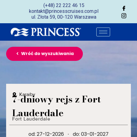
(+48) 22 222 46 15
kontakt@princesscruises.com.pl
ul. Złota 59, 00-120 Warszawa
Wróć do wyszukiwania
Karaiby
7-dniowy rejs z Fort
Lauderdale
Fort Lauderdale
od: 27-12-2026
·
do: 03-01-2027