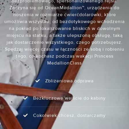
bezproblemowego, spersonalizowanego rejsu.
Zaczyna się od OceanMedallion™, urządzenia do
noszenia w rozmiarze ćwierćdolarówki, które
umożliwia wszystko, od bezdotykowego wchodzenia
na pokład po lokalizowanie bliskich w dowolnym
miejscu na statku, a także ulepszoną obsługę, taką
jak dostarczenie wszystkiego, czego potrzebujesz.
Spędzaj więcej czasu w łączności ze sobą i robieniu
tego, co kochasz podczas wakacji Princess
MedallionClass
Zbliżeniowa odprawa
Bezkluczowe wejście do kabiny
Cokolwiek chcesz, dostarczamy