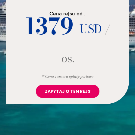
1379
Cena rejsu od :
USD
/
os.
* Cena zawiera opłaty portowe
ZAPYTAJ O TEN REJS