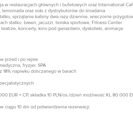
acja w restauracjach głównych i bufetowych oraz International Ca
 lemoniada oraz soki z dystrybutorów do śniadania
statku, sprzątanie kabiny dwa razy dziennie, wieczorne przygoto
ch statku: basen, jacuzzi, boiska sportowe, Fitness Center
teatrze, koncerty, kino pod gwiazdami, dyskoteki, animacje
 przed i po rejsie
 medyczna, fryzjer, SPA
raz 18% napiwku doliczanego w barach
specjalistycznych
00 EUR + CP, składka 10 PLN/os./dzień możliwość KL 80.000 EU
 ciągu 10 dni od potwierdzenia rezerwacji.