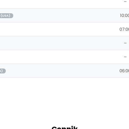
–
10:0
 (USA)
07:0
–
–
06:0
A)