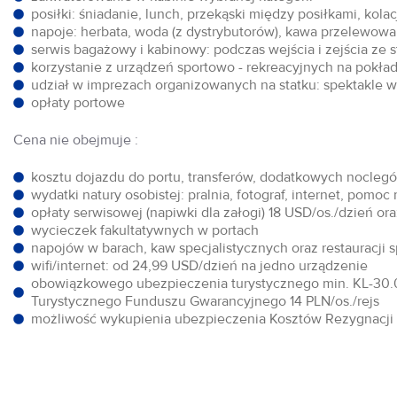
posiłki: śniadanie, lunch, przekąski między posiłkami, kol
napoje: herbata, woda (z dystrybutorów), kawa przelewowa,
serwis bagażowy i kabinowy: podczas wejścia i zejścia ze 
korzystanie z urządzeń sportowo - rekreacyjnych na pokłada
udział w imprezach organizowanych na statku: spektakle w 
opłaty portowe
Cena nie obejmuje :
kosztu dojazdu do portu, transferów, dodatkowych noclegów
wydatki natury osobistej: pralnia, fotograf, internet, pomoc
opłaty serwisowej (napiwki dla załogi) 18 USD/os./dzień o
wycieczek fakultatywnych w portach
napojów w barach, kaw specjalistycznych oraz restauracji 
wifi/internet: od 24,99 USD/dzień na jedno urządzenie
obowiązkowego ubezpieczenia turystycznego min. KL-30.0
Turystycznego Funduszu Gwarancyjnego 14 PLN/os./rejs
możliwość wykupienia ubezpieczenia Kosztów Rezygnacji w