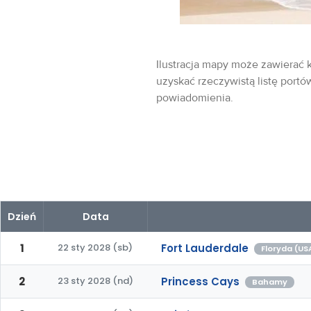
Ilustracja mapy może zawierać k
uzyskać rzeczywistą listę portó
powiadomienia.
Dzień
Data
1
22 sty 2028 (sb)
Fort Lauderdale
Floryda (US
2
23 sty 2028 (nd)
Princess Cays
Bahamy