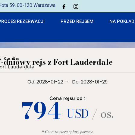
 Złota 59, 00-120 Warszawa
PROCES REZERWACJI
PRZED REJSEM
NA POKŁAD
Karaiby
7-dniowy rejs z Fort Lauderdale
ort Lauderdale
Od: 2028-01-22
·
Do: 2028-01-29
794
Cena rejsu od :
USD
/ os.
* Cena zawiera opłaty portowe