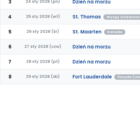
3
24 sty 2028 (pn)
Dzień na morzu
4
25 sty 2028 (wt)
St. Thomas
Wyspy Dziewicze
5
26 sty 2028 (śr)
St. Maarten
Kanada
6
27 sty 2028 (czw)
Dzień na morzu
7
28 sty 2028 (pt)
Dzień na morzu
8
29 sty 2028 (sb)
Fort Lauderdale
Floryda (US