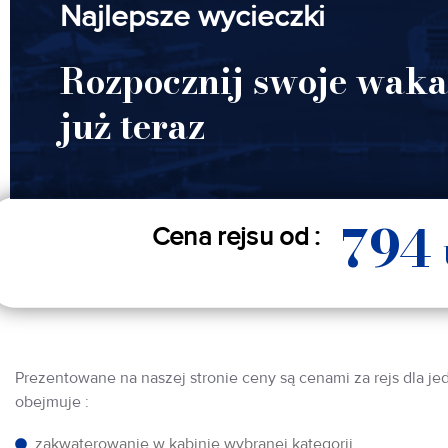
Najlepsze wycieczki
Rozpocznij swoje waka
już teraz
794
Cena rejsu od :
Prezentowane na naszej stronie ceny są cenami za rejs dla je
obejmuje :
zakwaterowanie w kabinie wybranej kategorii