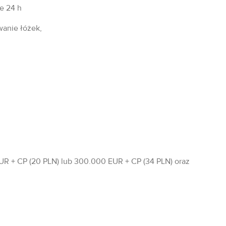
fe 24 h
wanie łóżek,
R + CP (20 PLN) lub 300.000 EUR + CP (34 PLN) oraz