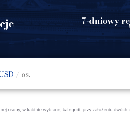
7-dniowy re
cje
USD
/ os.
dnej osoby, w kabinie wybranej kategorii, przy założeniu dwóch