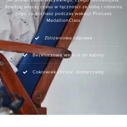
jak dostarczenie wszystkiego, czego potrzebujesz.
Spędzaj więcej czasu w łączności ze sobą i robieniu
tego, co kochasz podczas wakacji Princess
MedallionClass
Zbliżeniowa odprawa
Bezkluczowe wejście do kabiny
Cokolwiek chcesz, dostarczamy