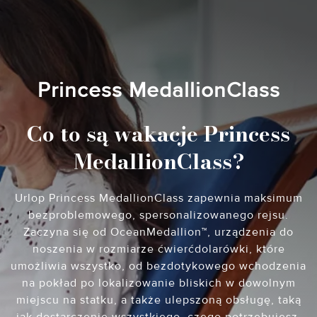
Princess MedallionClass
Co to są wakacje Princess
MedallionClass?
Urlop Princess MedallionClass zapewnia maksimum
bezproblemowego, spersonalizowanego rejsu.
Zaczyna się od OceanMedallion™, urządzenia do
noszenia w rozmiarze ćwierćdolarówki, które
umożliwia wszystko, od bezdotykowego wchodzenia
na pokład po lokalizowanie bliskich w dowolnym
miejscu na statku, a także ulepszoną obsługę, taką