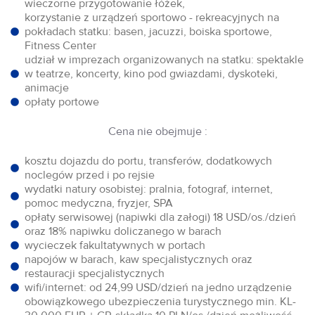
wieczorne przygotowanie łóżek,
korzystanie z urządzeń sportowo - rekreacyjnych na
pokładach statku: basen, jacuzzi, boiska sportowe,
Fitness Center
udział w imprezach organizowanych na statku: spektakle
w teatrze, koncerty, kino pod gwiazdami, dyskoteki,
animacje
opłaty portowe
Cena nie obejmuje :
kosztu dojazdu do portu, transferów, dodatkowych
noclegów przed i po rejsie
wydatki natury osobistej: pralnia, fotograf, internet,
pomoc medyczna, fryzjer, SPA
opłaty serwisowej (napiwki dla załogi) 18 USD/os./dzień
oraz 18% napiwku doliczanego w barach
wycieczek fakultatywnych w portach
napojów w barach, kaw specjalistycznych oraz
restauracji specjalistycznych
wifi/internet: od 24,99 USD/dzień na jedno urządzenie
obowiązkowego ubezpieczenia turystycznego min. KL-