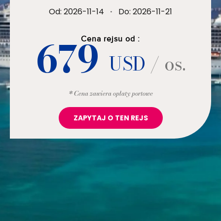
Od: 2026-11-14
·
Do: 2026-11-21
679
Cena rejsu od :
USD
/ os.
* Cena zawiera opłaty portowe
ZAPYTAJ O TEN REJS