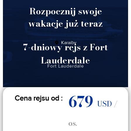
Rozpocznij swoje
wakacje już teraz
Karaiby
7-dniowy rejs z Fort
Lauderdale
Fort Lauderdale
679
Cena rejsu od :
USD
/
os.