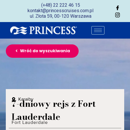
(+48) 22 222 46 15
kontakt@princesscruises.com.pl
ul. Złota 59, 00-120 Warszawa
Wróć do wyszukiwania
Karaiby
7-dniowy rejs z Fort
Lauderdale
Fort Lauderdale