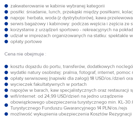
zakwaterowanie w kabinie wybranej kategorii
posiłki: śniadanie, lunch, przekąski między posiłkami, kol
napoje: herbata, woda (z dystrybutorów), kawa przelewowa,
serwis bagażowy i kabinowy: podczas wejścia i zejścia ze 
korzystanie z urządzeń sportowo - rekreacyjnych na pokłada
udział w imprezach organizowanych na statku: spektakle w 
opłaty portowe
Cena nie obejmuje :
kosztu dojazdu do portu, transferów, dodatkowych noclegów
wydatki natury osobistej: pralnia, fotograf, internet, pomoc
opłaty serwisowej (napiwki dla załogi) 18 USD/os./dzień o
wycieczek fakultatywnych w portach
napojów w barach, kaw specjalistycznych oraz restauracji 
wifi/internet: od 24,99 USD/dzień na jedno urządzenie
obowiązkowego ubezpieczenia turystycznego min. KL-30.0
Turystycznego Funduszu Gwarancyjnego 14 PLN/os./rejs
możliwość wykupienia ubezpieczenia Kosztów Rezygnacji w