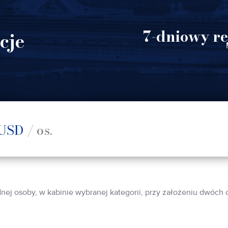
7-dniowy re
cje
USD
/ os.
dnej osoby, w kabinie wybranej kategorii, przy założeniu dwóch