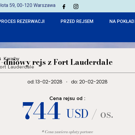
 Złota 59, 00-120 Warszawa
PROCES REZERWACJI
PRZED REJSEM
NA POKŁAD
Karaiby
7-dniowy rejs z Fort Lauderdale
ort Lauderdale
od: 13-02-2028
·
do: 20-02-2028
744
Cena rejsu od :
USD
/ os.
* Cena zawiera opłaty portowe