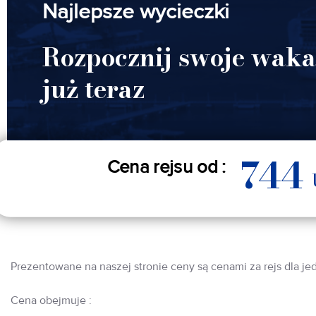
Najlepsze wycieczki
Rozpocznij swoje waka
już teraz
744
Cena rejsu od :
Prezentowane na naszej stronie ceny są cenami za rejs dla je
Cena obejmuje :