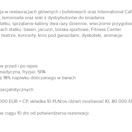
acja w restauracjach głównych i bufetowych oraz International Ca
 lemoniada oraz soki z dystrybutorów do śniadania
statku, sprzątanie kabiny dwa razy dziennie, wieczorne przygoto
ch statku: basen, jacuzzi, boiska sportowe, Fitness Center
teatrze, koncerty, kino pod gwiazdami, dyskoteki, animacje
 przed i po rejsie
 medyczna, fryzjer, SPA
raz 18% napiwku doliczanego w barach
specjalistycznych
00 EUR + CP, składka 10 PLN/os./dzień możliwość KL 80.000 EU
 ciągu 10 dni od potwierdzenia rezerwacji.