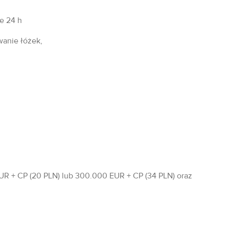
fe 24 h
wanie łóżek,
R + CP (20 PLN) lub 300.000 EUR + CP (34 PLN) oraz