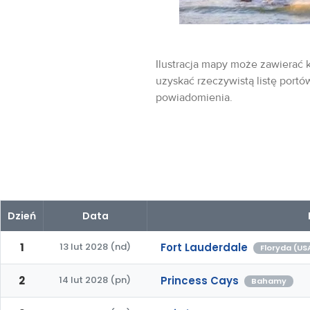
Ilustracja mapy może zawierać k
uzyskać rzeczywistą listę portó
powiadomienia.
Dzień
Data
1
13 lut 2028 (nd)
Fort Lauderdale
Floryda (US
2
14 lut 2028 (pn)
Princess Cays
Bahamy