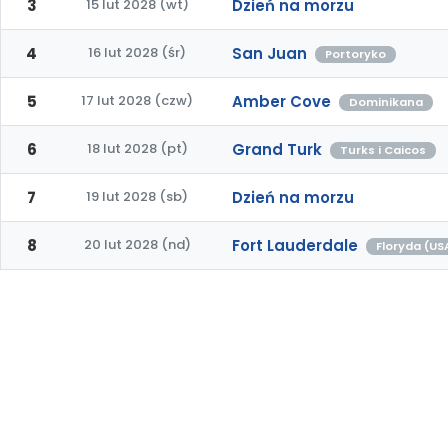
3
15 lut 2028 (wt)
Dzień na morzu
4
16 lut 2028 (śr)
San Juan
Portoryko
5
17 lut 2028 (czw)
Amber Cove
Dominikana
6
18 lut 2028 (pt)
Grand Turk
Turks i Caicos
7
19 lut 2028 (sb)
Dzień na morzu
8
20 lut 2028 (nd)
Fort Lauderdale
Floryda (US