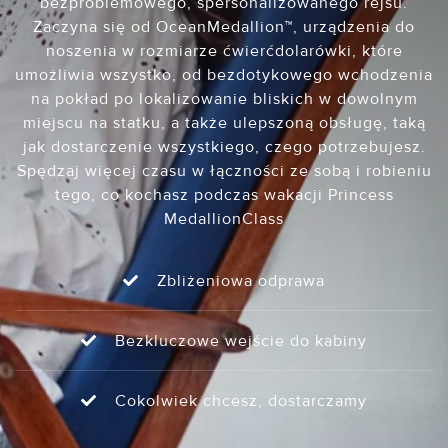
bezproblemowego, spersonalizowanego rejsu.
Zaczyna się od OceanMedallion™, urządzenia do
noszenia w rozmiarze ćwierćdolarówki, które
umożliwia wszystko, od bezdotykowego wchodzenia
na pokład po lokalizowanie bliskich w dowolnym
miejscu na statku, a także ulepszoną obsługę, taką
jak dostarczenie wszystkiego, czego potrzebujesz.
Spędzaj więcej czasu w łączności ze sobą i robieniu
tego, co kochasz podczas wakacji Princess
MedallionClass
Zbliżeniowa odprawa
Bezkluczowe wejście do kabiny
Cokolwiek chcesz, dostarczamy