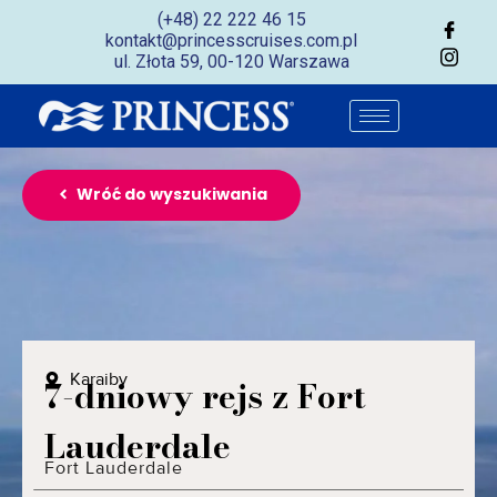
(+48) 22 222 46 15
kontakt@princesscruises.com.pl
ul. Złota 59, 00-120 Warszawa
Wróć do wyszukiwania
Karaiby
7-dniowy rejs z Fort
Lauderdale
Fort Lauderdale