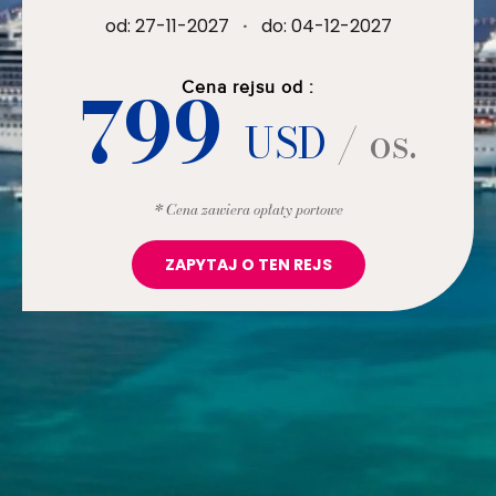
od: 27-11-2027
·
do: 04-12-2027
799
Cena rejsu od :
USD
/ os.
* Cena zawiera opłaty portowe
ZAPYTAJ O TEN REJS