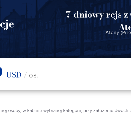
7-dniowy rejs z
cje
At
Ateny (Pir
9
USD
/ os.
dnej osoby, w kabinie wybranej kategorii, przy założeniu dwóch