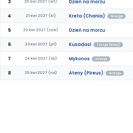
3
20 kwi 2027 (wt)
Dzień na morzu
4
21 kwi 2027 (śr)
Kreta (Chania)
Grecja
5
22 kwi 2027 (czw)
Dzień na morzu
6
23 kwi 2027 (pt)
Kusadasi
Turcja (Efez)
7
24 kwi 2027 (sb)
Mykonos
Grecja
8
25 kwi 2027 (nd)
Ateny (Pireus)
Grecja