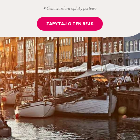
* Cena zawiera opłaty portowe
ZAPYTAJ O TEN REJS