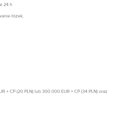
fe 24 h
wanie łóżek,
R + CP (20 PLN) lub 300.000 EUR + CP (34 PLN) oraz