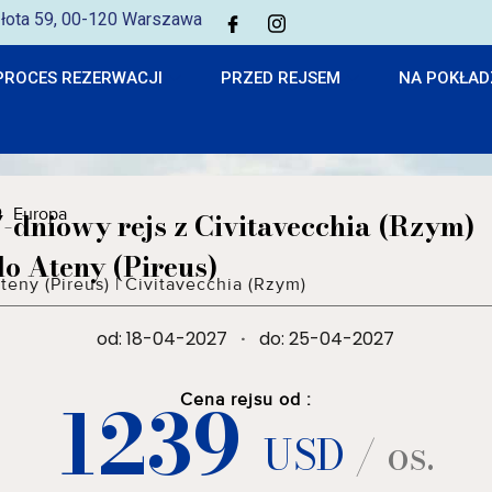
 Złota 59, 00-120 Warszawa
PROCES REZERWACJI
PRZED REJSEM
NA POKŁAD
Europa
7-dniowy rejs z Civitavecchia (Rzym)
do Ateny (Pireus)
teny (Pireus)
|
Civitavecchia (Rzym)
od: 18-04-2027
·
do: 25-04-2027
1239
Cena rejsu od :
USD
/ os.