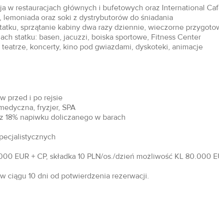
acja w restauracjach głównych i bufetowych oraz International Ca
 lemoniada oraz soki z dystrybutorów do śniadania
statku, sprzątanie kabiny dwa razy dziennie, wieczorne przygoto
ch statku: basen, jacuzzi, boiska sportowe, Fitness Center
teatrze, koncerty, kino pod gwiazdami, dyskoteki, animacje
 przed i po rejsie
 medyczna, fryzjer, SPA
raz 18% napiwku doliczanego w barach
specjalistycznych
00 EUR + CP, składka 10 PLN/os./dzień możliwość KL 80.000 EU
 ciągu 10 dni od potwierdzenia rezerwacji.