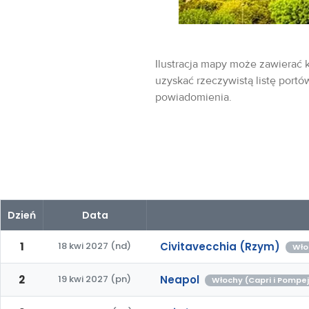
Ilustracja mapy może zawierać k
uzyskać rzeczywistą listę portó
powiadomienia.
Dzień
Data
1
18 kwi 2027 (nd)
Civitavecchia (Rzym)
Wło
2
19 kwi 2027 (pn)
Neapol
Włochy (Capri i Pompe