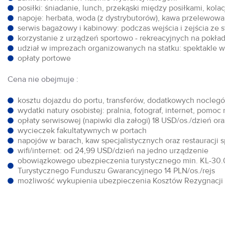
posiłki: śniadanie, lunch, przekąski między posiłkami, kol
napoje: herbata, woda (z dystrybutorów), kawa przelewowa,
serwis bagażowy i kabinowy: podczas wejścia i zejścia ze 
korzystanie z urządzeń sportowo - rekreacyjnych na pokłada
udział w imprezach organizowanych na statku: spektakle w 
opłaty portowe
Cena nie obejmuje :
kosztu dojazdu do portu, transferów, dodatkowych noclegów
wydatki natury osobistej: pralnia, fotograf, internet, pomoc
opłaty serwisowej (napiwki dla załogi) 18 USD/os./dzień o
wycieczek fakultatywnych w portach
napojów w barach, kaw specjalistycznych oraz restauracji 
wifi/internet: od 24,99 USD/dzień na jedno urządzenie
obowiązkowego ubezpieczenia turystycznego min. KL-30.0
Turystycznego Funduszu Gwarancyjnego 14 PLN/os./rejs
możliwość wykupienia ubezpieczenia Kosztów Rezygnacji w