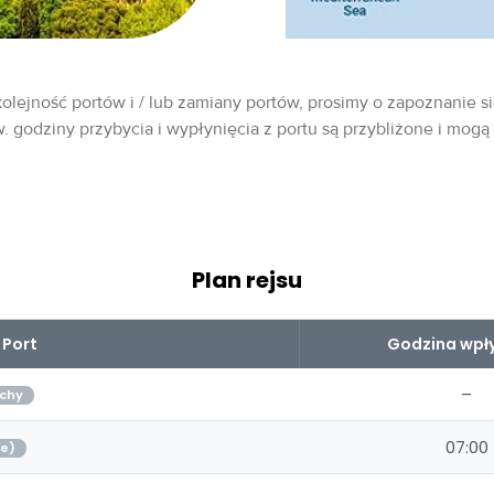
olejność portów i / lub zamiany portów, prosimy o zapoznanie si
w. godziny przybycia i wypłynięcia z portu są przybliżone i mogą
Plan rejsu
Port
Godzina wpły
–
chy
07:00
je)