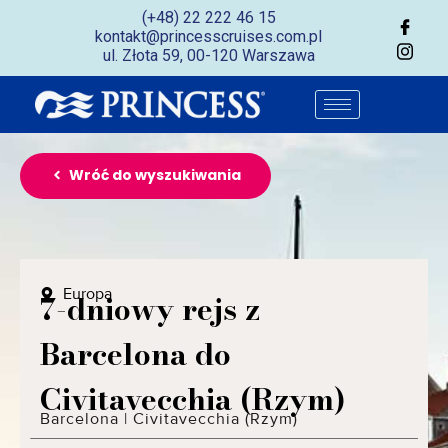
(+48) 22 222 46 15
kontakt@princesscruises.com.pl
ul. Złota 59, 00-120 Warszawa
Wróć do wyszukiwania
Europa
7-dniowy rejs z
Barcelona do
Civitavecchia (Rzym)
Barcelona
|
Civitavecchia (Rzym)