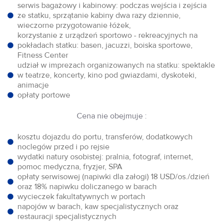
serwis bagażowy i kabinowy: podczas wejścia i zejścia
ze statku, sprzątanie kabiny dwa razy dziennie,
wieczorne przygotowanie łóżek,
korzystanie z urządzeń sportowo - rekreacyjnych na
pokładach statku: basen, jacuzzi, boiska sportowe,
Fitness Center
udział w imprezach organizowanych na statku: spektakle
w teatrze, koncerty, kino pod gwiazdami, dyskoteki,
animacje
opłaty portowe
Cena nie obejmuje :
kosztu dojazdu do portu, transferów, dodatkowych
noclegów przed i po rejsie
wydatki natury osobistej: pralnia, fotograf, internet,
pomoc medyczna, fryzjer, SPA
opłaty serwisowej (napiwki dla załogi) 18 USD/os./dzień
oraz 18% napiwku doliczanego w barach
wycieczek fakultatywnych w portach
napojów w barach, kaw specjalistycznych oraz
restauracji specjalistycznych