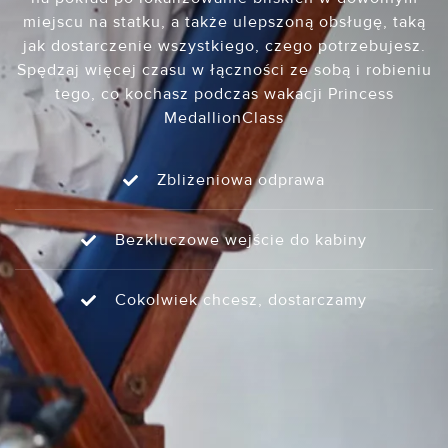
miejscu na statku, a także ulepszoną obsługę, taką
jak dostarczenie wszystkiego, czego potrzebujesz.
Spędzaj więcej czasu w łączności ze sobą i robieniu
tego, co kochasz podczas wakacji Princess
MedallionClass
Zbliżeniowa odprawa
Bezkluczowe wejście do kabiny
Cokolwiek chcesz, dostarczamy