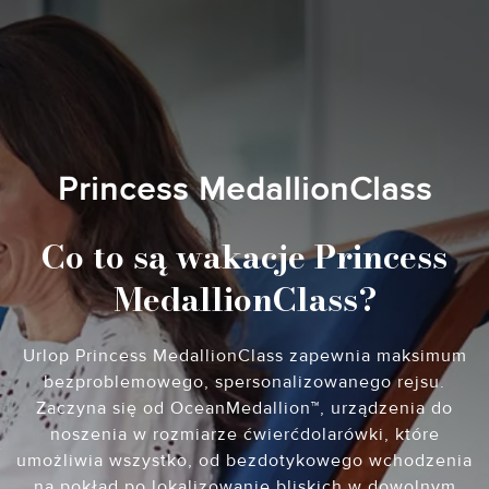
Princess MedallionClass
Co to są wakacje Princess
MedallionClass?
Urlop Princess MedallionClass zapewnia maksimum
bezproblemowego, spersonalizowanego rejsu.
Zaczyna się od OceanMedallion™, urządzenia do
noszenia w rozmiarze ćwierćdolarówki, które
umożliwia wszystko, od bezdotykowego wchodzenia
na pokład po lokalizowanie bliskich w dowolnym