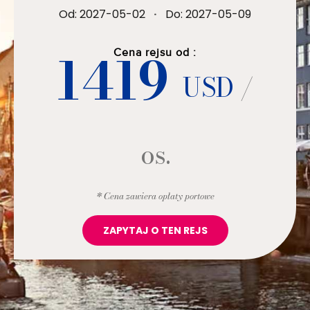
Od: 2027-05-02
·
Do: 2027-05-09
1419
Cena rejsu od :
USD
/
os.
* Cena zawiera opłaty portowe
ZAPYTAJ O TEN REJS