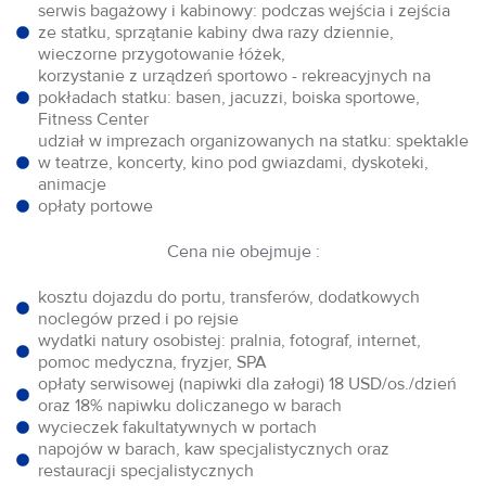
serwis bagażowy i kabinowy: podczas wejścia i zejścia
ze statku, sprzątanie kabiny dwa razy dziennie,
wieczorne przygotowanie łóżek,
korzystanie z urządzeń sportowo - rekreacyjnych na
pokładach statku: basen, jacuzzi, boiska sportowe,
Fitness Center
udział w imprezach organizowanych na statku: spektakle
w teatrze, koncerty, kino pod gwiazdami, dyskoteki,
animacje
opłaty portowe
Cena nie obejmuje :
kosztu dojazdu do portu, transferów, dodatkowych
noclegów przed i po rejsie
wydatki natury osobistej: pralnia, fotograf, internet,
pomoc medyczna, fryzjer, SPA
opłaty serwisowej (napiwki dla załogi) 18 USD/os./dzień
oraz 18% napiwku doliczanego w barach
wycieczek fakultatywnych w portach
napojów w barach, kaw specjalistycznych oraz
restauracji specjalistycznych