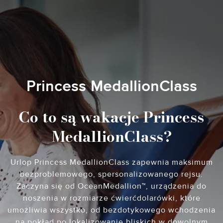
Princess MedallionClass
Co to są wakacje Princess
MedallionClass?
Urlop Princess MedallionClass zapewnia maksimum
bezproblemowego, spersonalizowanego rejsu.
Zaczyna się od OceanMedallion™, urządzenia do
noszenia w rozmiarze ćwierćdolarówki, które
umożliwia wszystko, od bezdotykowego wchodzenia
na pokład po lokalizowanie bliskich w dowolnym