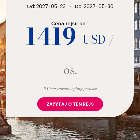
Od: 2027-05-23
·
Do: 2027-05-30
1419
Cena rejsu od :
USD
/
os.
* Cena zawiera opłaty portowe
ZAPYTAJ O TEN REJS