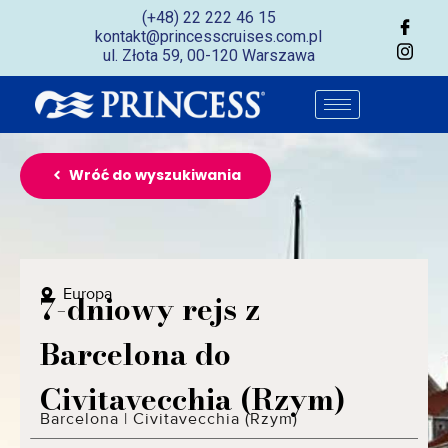
(+48) 22 222 46 15
kontakt@princesscruises.com.pl
ul. Złota 59, 00-120 Warszawa
Wróć do wyszukiwania
Europa
7-dniowy rejs z
Barcelona do
Civitavecchia (Rzym)
Barcelona
|
Civitavecchia (Rzym)