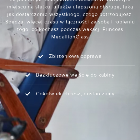
miejscu na statku, a także ulepszoną obsługę, taką
jak dostarczenie wszystkiego, czego potrzebujesz.
Spędzaj więcej czasu w łączności ze sobą i robieniu
tego, co kochasz podczas wakacji Princess
MedallionClass
Zbliżeniowa odprawa
Bezkluczowe wejście do kabiny
Cokolwiek chcesz, dostarczamy