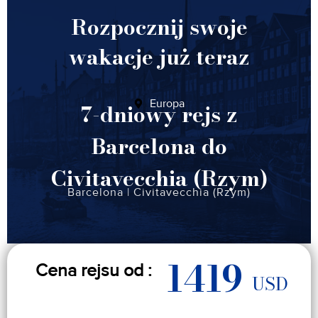
Rozpocznij swoje
wakacje już teraz
Europa
7-dniowy rejs z
Barcelona do
Civitavecchia (Rzym)
Barcelona
|
Civitavecchia (Rzym)
1419
Cena rejsu od :
USD