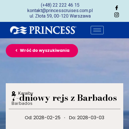
(+48) 22 222 46 15
kontakt@princesscruises.com.pl
ul. Złota 59, 00-120 Warszawa
Wróć do wyszukiwania
Karaiby
7-dniowy rejs z Barbados
Barbados
Od: 2028-02-25
·
Do: 2028-03-03