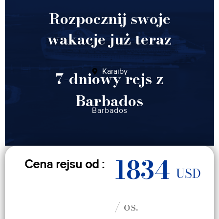
Rozpocznij swoje
wakacje już teraz
Karaiby
7-dniowy rejs z
Barbados
Barbados
1834
Cena rejsu od :
USD
/ os.