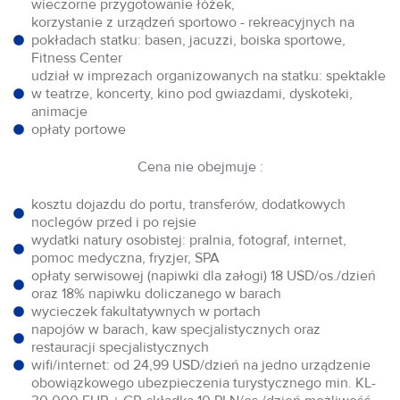
wieczorne przygotowanie łóżek,
korzystanie z urządzeń sportowo - rekreacyjnych na
pokładach statku: basen, jacuzzi, boiska sportowe,
Fitness Center
udział w imprezach organizowanych na statku: spektakle
w teatrze, koncerty, kino pod gwiazdami, dyskoteki,
animacje
opłaty portowe
Cena nie obejmuje :
kosztu dojazdu do portu, transferów, dodatkowych
noclegów przed i po rejsie
wydatki natury osobistej: pralnia, fotograf, internet,
pomoc medyczna, fryzjer, SPA
opłaty serwisowej (napiwki dla załogi) 18 USD/os./dzień
oraz 18% napiwku doliczanego w barach
wycieczek fakultatywnych w portach
napojów w barach, kaw specjalistycznych oraz
restauracji specjalistycznych
wifi/internet: od 24,99 USD/dzień na jedno urządzenie
obowiązkowego ubezpieczenia turystycznego min. KL-