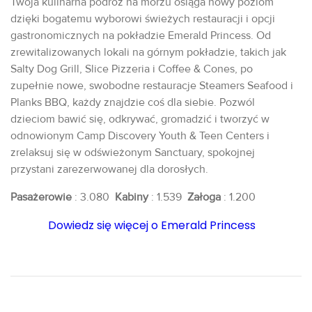
Twoja kulinarna podróż na morzu osiąga nowy poziom
dzięki bogatemu wyborowi świeżych restauracji i opcji
gastronomicznych na pokładzie Emerald Princess. Od
zrewitalizowanych lokali na górnym pokładzie, takich jak
Salty Dog Grill, Slice Pizzeria i Coffee & Cones, po
zupełnie nowe, swobodne restauracje Steamers Seafood i
Planks BBQ, każdy znajdzie coś dla siebie. Pozwól
dzieciom bawić się, odkrywać, gromadzić i tworzyć w
odnowionym Camp Discovery Youth & Teen Centers i
zrelaksuj się w odświeżonym Sanctuary, spokojnej
przystani zarezerwowanej dla dorosłych.
Pasażerowie
: 3.080
Kabiny
: 1.539
Załoga
: 1.200
Dowiedz się więcej o Emerald Princess