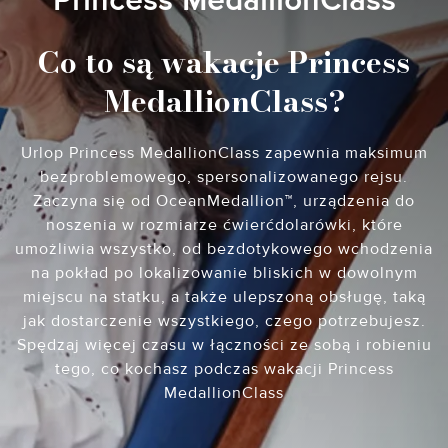
Princess MedallionClass
Co to są wakacje Princess
MedallionClass?
Urlop Princess MedallionClass zapewnia maksimum
bezproblemowego, spersonalizowanego rejsu.
Zaczyna się od OceanMedallion™, urządzenia do
noszenia w rozmiarze ćwierćdolarówki, które
umożliwia wszystko, od bezdotykowego wchodzenia
na pokład po lokalizowanie bliskich w dowolnym
miejscu na statku, a także ulepszoną obsługę, taką
jak dostarczenie wszystkiego, czego potrzebujesz.
Spędzaj więcej czasu w łączności ze sobą i robieniu
tego, co kochasz podczas wakacji Princess
MedallionClass