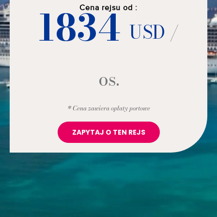
1834
Cena rejsu od :
USD
/
os.
* Cena zawiera opłaty portowe
ZAPYTAJ O TEN REJS