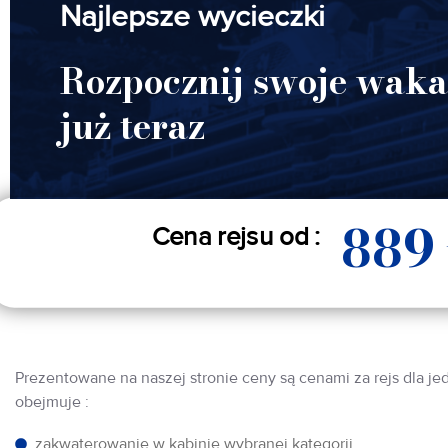
Najlepsze wycieczki
Rozpocznij swoje waka
już teraz
889
Cena rejsu od :
Prezentowane na naszej stronie ceny są cenami za rejs dla je
obejmuje :
zakwaterowanie w kabinie wybranej kategorii