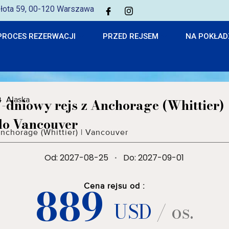
 Złota 59, 00-120 Warszawa
PROCES REZERWACJI
PRZED REJSEM
NA POKŁAD
Alaska
7-dniowy rejs z Anchorage (Whittier)
do Vancouver
nchorage (Whittier)
|
Vancouver
Od: 2027-08-25
·
Do: 2027-09-01
889
Cena rejsu od :
USD
/ os.