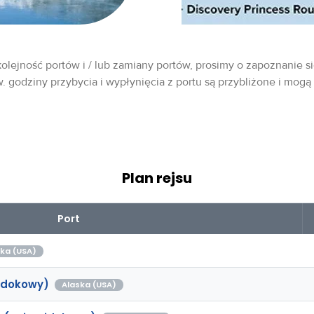
olejność portów i / lub zamiany portów, prosimy o zapoznanie si
w. godziny przybycia i wypłynięcia z portu są przybliżone i mogą
Plan rejsu
Port
ka (USA)
idokowy)
Alaska (USA)