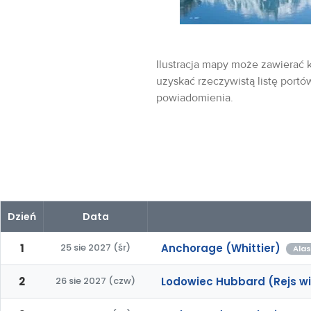
Ilustracja mapy może zawierać k
uzyskać rzeczywistą listę portó
powiadomienia.
Dzień
Data
1
25 sie 2027 (śr)
Anchorage (Whittier)
Alas
2
26 sie 2027 (czw)
Lodowiec Hubbard (Rejs w