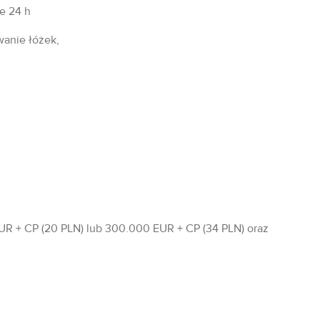
fe 24 h
wanie łóżek,
R + CP (20 PLN) lub 300.000 EUR + CP (34 PLN) oraz