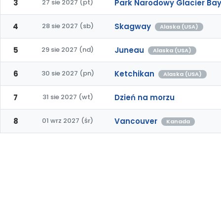
3
27 sie 2027 (pt)
Park Narodowy Glacier Bay
4
28 sie 2027 (sb)
Skagway
Alaska (USA)
5
29 sie 2027 (nd)
Juneau
Alaska (USA)
6
30 sie 2027 (pn)
Ketchikan
Alaska (USA)
7
31 sie 2027 (wt)
Dzień na morzu
8
01 wrz 2027 (śr)
Vancouver
Kanada