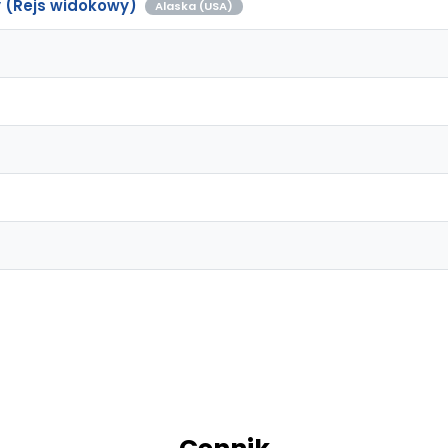
 (Rejs widokowy)
Alaska (USA)