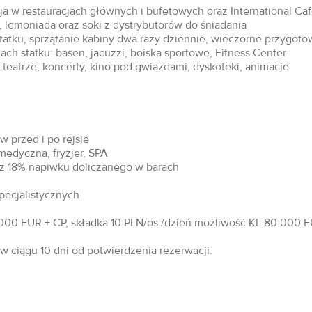
acja w restauracjach głównych i bufetowych oraz International Ca
 lemoniada oraz soki z dystrybutorów do śniadania
statku, sprzątanie kabiny dwa razy dziennie, wieczorne przygoto
ch statku: basen, jacuzzi, boiska sportowe, Fitness Center
teatrze, koncerty, kino pod gwiazdami, dyskoteki, animacje
 przed i po rejsie
 medyczna, fryzjer, SPA
raz 18% napiwku doliczanego w barach
specjalistycznych
00 EUR + CP, składka 10 PLN/os./dzień możliwość KL 80.000 EU
 ciągu 10 dni od potwierdzenia rezerwacji.