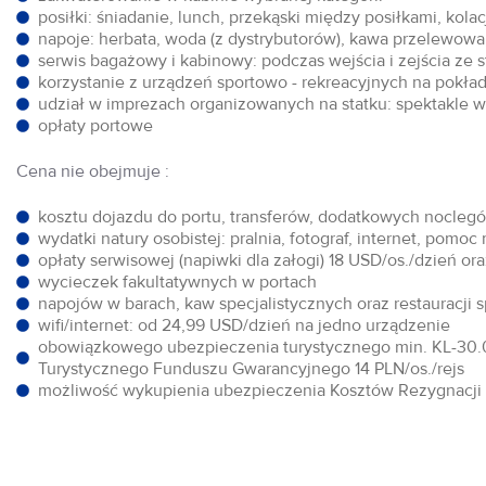
posiłki: śniadanie, lunch, przekąski między posiłkami, kol
napoje: herbata, woda (z dystrybutorów), kawa przelewowa,
serwis bagażowy i kabinowy: podczas wejścia i zejścia ze 
korzystanie z urządzeń sportowo - rekreacyjnych na pokłada
udział w imprezach organizowanych na statku: spektakle w 
opłaty portowe
Cena nie obejmuje :
kosztu dojazdu do portu, transferów, dodatkowych noclegów
wydatki natury osobistej: pralnia, fotograf, internet, pomoc
opłaty serwisowej (napiwki dla załogi) 18 USD/os./dzień o
wycieczek fakultatywnych w portach
napojów w barach, kaw specjalistycznych oraz restauracji 
wifi/internet: od 24,99 USD/dzień na jedno urządzenie
obowiązkowego ubezpieczenia turystycznego min. KL-30.0
Turystycznego Funduszu Gwarancyjnego 14 PLN/os./rejs
możliwość wykupienia ubezpieczenia Kosztów Rezygnacji w