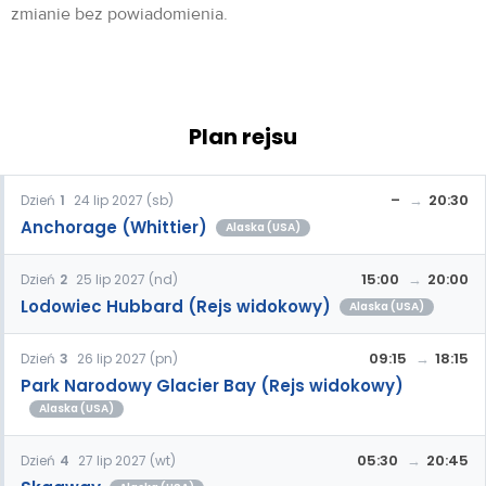
zmianie bez powiadomienia.
Plan rejsu
–
20:30
Dzień
1
24 lip 2027 (sb)
Anchorage (Whittier)
Alaska (USA)
15:00
20:00
Dzień
2
25 lip 2027 (nd)
Lodowiec Hubbard (Rejs widokowy)
Alaska (USA)
09:15
18:15
Dzień
3
26 lip 2027 (pn)
Park Narodowy Glacier Bay (Rejs widokowy)
Alaska (USA)
05:30
20:45
Dzień
4
27 lip 2027 (wt)