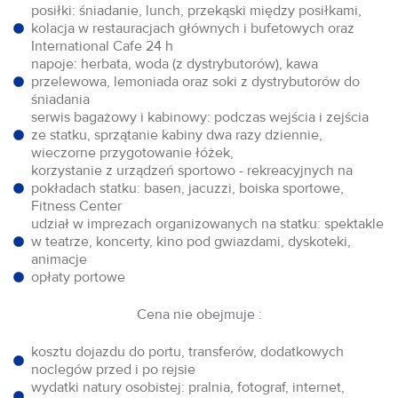
posiłki: śniadanie, lunch, przekąski między posiłkami,
kolacja w restauracjach głównych i bufetowych oraz
International Cafe 24 h
napoje: herbata, woda (z dystrybutorów), kawa
przelewowa, lemoniada oraz soki z dystrybutorów do
śniadania
serwis bagażowy i kabinowy: podczas wejścia i zejścia
ze statku, sprzątanie kabiny dwa razy dziennie,
wieczorne przygotowanie łóżek,
korzystanie z urządzeń sportowo - rekreacyjnych na
pokładach statku: basen, jacuzzi, boiska sportowe,
Fitness Center
udział w imprezach organizowanych na statku: spektakle
w teatrze, koncerty, kino pod gwiazdami, dyskoteki,
animacje
opłaty portowe
Cena nie obejmuje :
kosztu dojazdu do portu, transferów, dodatkowych
noclegów przed i po rejsie
wydatki natury osobistej: pralnia, fotograf, internet,