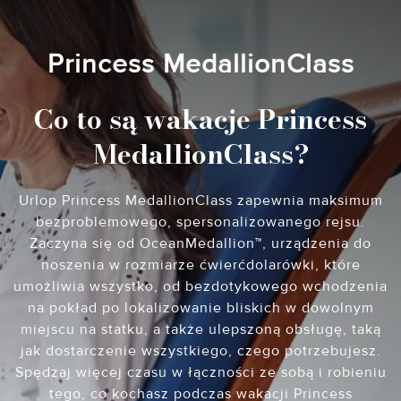
Princess MedallionClass
Co to są wakacje Princess
MedallionClass?
Urlop Princess MedallionClass zapewnia maksimum
bezproblemowego, spersonalizowanego rejsu.
Zaczyna się od OceanMedallion™, urządzenia do
noszenia w rozmiarze ćwierćdolarówki, które
umożliwia wszystko, od bezdotykowego wchodzenia
na pokład po lokalizowanie bliskich w dowolnym
miejscu na statku, a także ulepszoną obsługę, taką
jak dostarczenie wszystkiego, czego potrzebujesz.
Spędzaj więcej czasu w łączności ze sobą i robieniu
tego, co kochasz podczas wakacji Princess