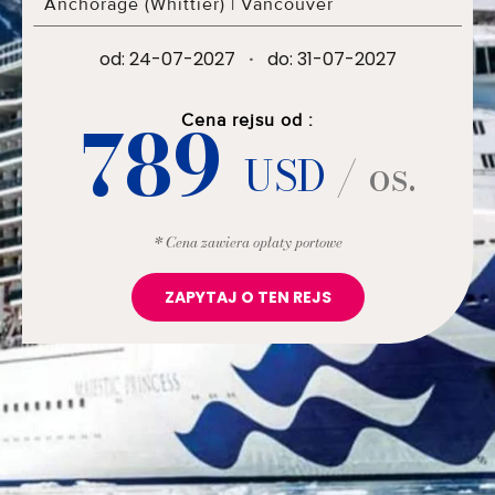
Anchorage (Whittier)
|
Vancouver
od: 24-07-2027
·
do: 31-07-2027
789
Cena rejsu od :
USD
/ os.
* Cena zawiera opłaty portowe
ZAPYTAJ O TEN REJS