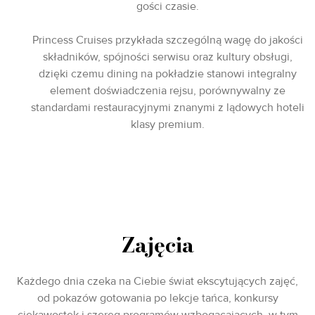
gości czasie.
Princess Cruises przykłada szczególną wagę do jakości
składników, spójności serwisu oraz kultury obsługi,
dzięki czemu dining na pokładzie stanowi integralny
element doświadczenia rejsu, porównywalny ze
standardami restauracyjnymi znanymi z lądowych hoteli
klasy premium.
Zajęcia
Każdego dnia czeka na Ciebie świat ekscytujących zajęć,
od pokazów gotowania po lekcje tańca, konkursy
ciekawostek i szereg programów wzbogacających, w tym