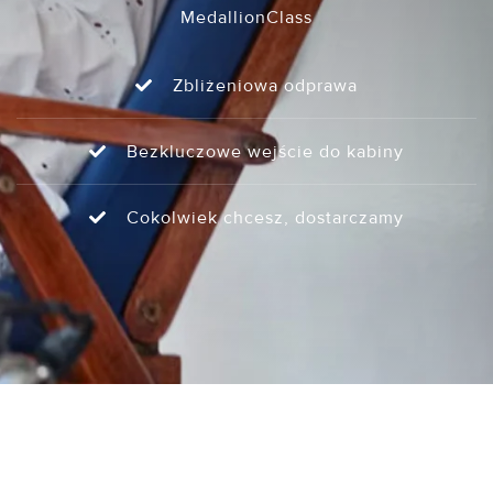
MedallionClass
Zbliżeniowa odprawa
Bezkluczowe wejście do kabiny
Cokolwiek chcesz, dostarczamy