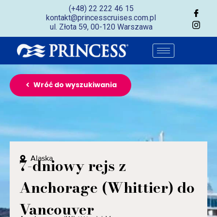
(+48) 22 222 46 15
kontakt@princesscruises.com.pl
ul. Złota 59, 00-120 Warszawa
Wróć do wyszukiwania
Alaska
7-dniowy rejs z
Anchorage (Whittier) do
Vancouver