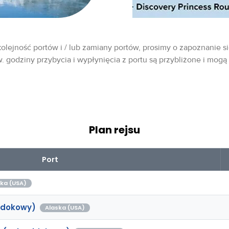
olejność portów i / lub zamiany portów, prosimy o zapoznanie si
w. godziny przybycia i wypłynięcia z portu są przybliżone i mogą
Plan rejsu
Port
ka (USA)
idokowy)
Alaska (USA)