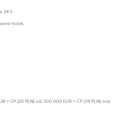
fe 24 h
wanie łóżek,
R + CP (20 PLN) lub 300.000 EUR + CP (34 PLN) oraz