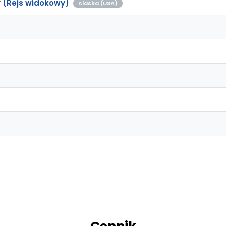
 (Rejs widokowy)
Alaska (USA)