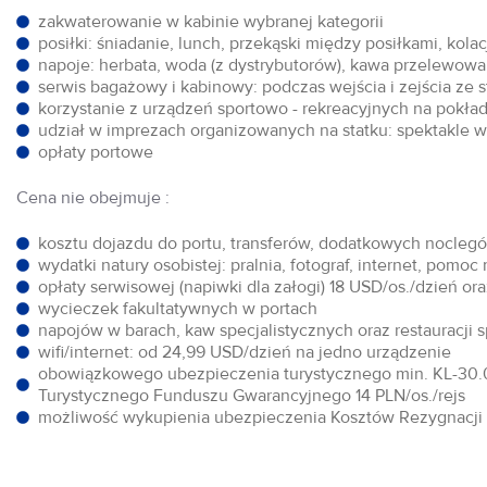
zakwaterowanie w kabinie wybranej kategorii
posiłki: śniadanie, lunch, przekąski między posiłkami, kol
napoje: herbata, woda (z dystrybutorów), kawa przelewowa,
serwis bagażowy i kabinowy: podczas wejścia i zejścia ze 
korzystanie z urządzeń sportowo - rekreacyjnych na pokłada
udział w imprezach organizowanych na statku: spektakle w 
opłaty portowe
Cena nie obejmuje :
kosztu dojazdu do portu, transferów, dodatkowych noclegów
wydatki natury osobistej: pralnia, fotograf, internet, pomoc
opłaty serwisowej (napiwki dla załogi) 18 USD/os./dzień o
wycieczek fakultatywnych w portach
napojów w barach, kaw specjalistycznych oraz restauracji 
wifi/internet: od 24,99 USD/dzień na jedno urządzenie
obowiązkowego ubezpieczenia turystycznego min. KL-30.0
Turystycznego Funduszu Gwarancyjnego 14 PLN/os./rejs
możliwość wykupienia ubezpieczenia Kosztów Rezygnacji w