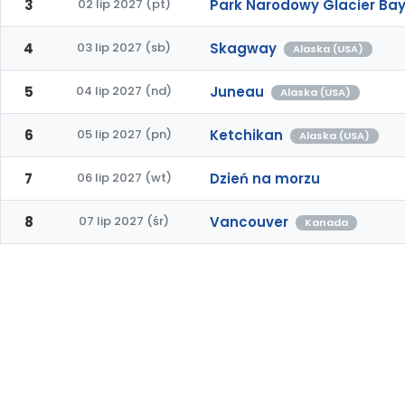
3
02 lip 2027 (pt)
Park Narodowy Glacier Bay
4
03 lip 2027 (sb)
Skagway
Alaska (USA)
5
04 lip 2027 (nd)
Juneau
Alaska (USA)
6
05 lip 2027 (pn)
Ketchikan
Alaska (USA)
7
06 lip 2027 (wt)
Dzień na morzu
8
07 lip 2027 (śr)
Vancouver
Kanada