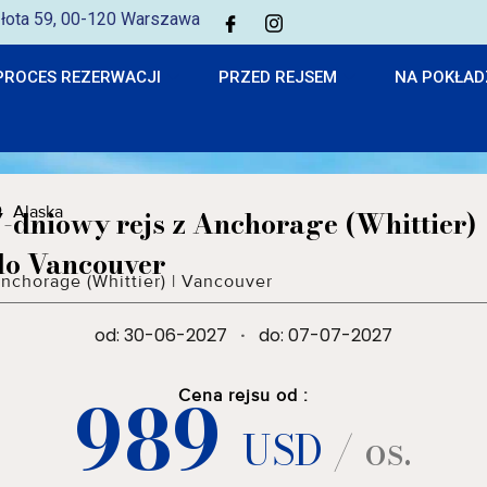
 Złota 59, 00-120 Warszawa
PROCES REZERWACJI
PRZED REJSEM
NA POKŁAD
Alaska
7-dniowy rejs z Anchorage (Whittier)
do Vancouver
nchorage (Whittier)
|
Vancouver
od: 30-06-2027
·
do: 07-07-2027
989
Cena rejsu od :
USD
/ os.