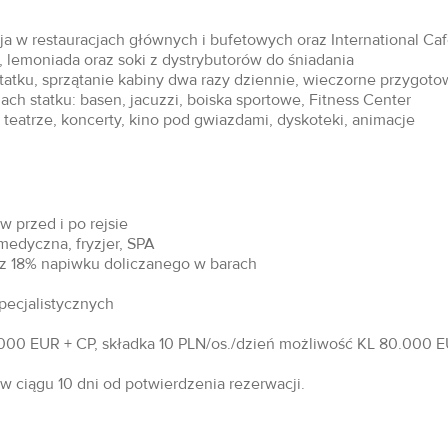
acja w restauracjach głównych i bufetowych oraz International Ca
 lemoniada oraz soki z dystrybutorów do śniadania
statku, sprzątanie kabiny dwa razy dziennie, wieczorne przygoto
ch statku: basen, jacuzzi, boiska sportowe, Fitness Center
teatrze, koncerty, kino pod gwiazdami, dyskoteki, animacje
 przed i po rejsie
 medyczna, fryzjer, SPA
raz 18% napiwku doliczanego w barach
specjalistycznych
00 EUR + CP, składka 10 PLN/os./dzień możliwość KL 80.000 EU
 ciągu 10 dni od potwierdzenia rezerwacji.