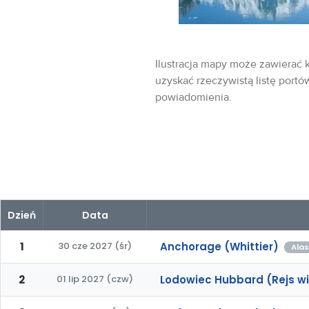
Ilustracja mapy może zawierać k
uzyskać rzeczywistą listę portó
powiadomienia.
Dzień
Data
1
30 cze 2027 (śr)
Anchorage (Whittier)
Alas
2
01 lip 2027 (czw)
Lodowiec Hubbard (Rejs w