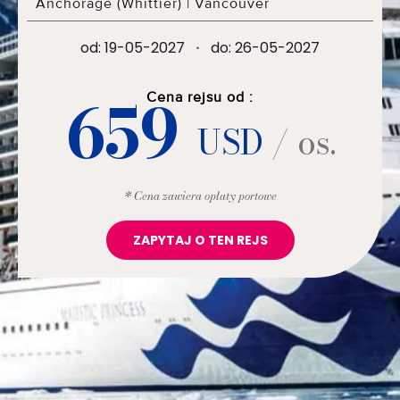
Anchorage (Whittier)
|
Vancouver
od: 19-05-2027
·
do: 26-05-2027
659
Cena rejsu od :
USD
/ os.
* Cena zawiera opłaty portowe
ZAPYTAJ O TEN REJS