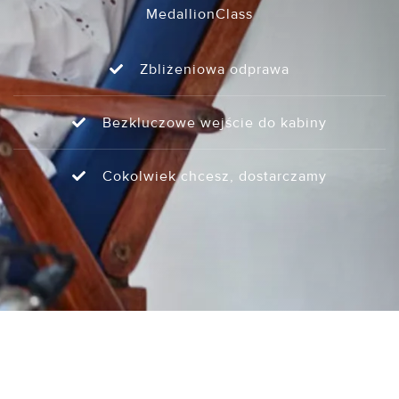
MedallionClass
Zbliżeniowa odprawa
Bezkluczowe wejście do kabiny
Cokolwiek chcesz, dostarczamy