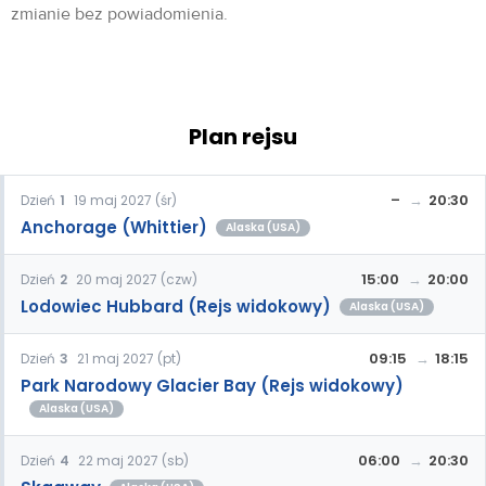
zmianie bez powiadomienia.
Plan rejsu
–
20:30
Dzień
1
19 maj 2027 (śr)
Anchorage (Whittier)
Alaska (USA)
15:00
20:00
Dzień
2
20 maj 2027 (czw)
Lodowiec Hubbard (Rejs widokowy)
Alaska (USA)
09:15
18:15
Dzień
3
21 maj 2027 (pt)
Park Narodowy Glacier Bay (Rejs widokowy)
Alaska (USA)
06:00
20:30
Dzień
4
22 maj 2027 (sb)