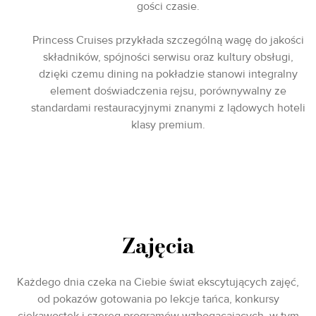
gości czasie.
Princess Cruises przykłada szczególną wagę do jakości
składników, spójności serwisu oraz kultury obsługi,
dzięki czemu dining na pokładzie stanowi integralny
element doświadczenia rejsu, porównywalny ze
standardami restauracyjnymi znanymi z lądowych hoteli
klasy premium.
Zajęcia
Każdego dnia czeka na Ciebie świat ekscytujących zajęć,
od pokazów gotowania po lekcje tańca, konkursy
ciekawostek i szereg programów wzbogacających, w tym