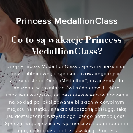
Princess MedallionClass
Co to są wakacje Princess
MedallionClass?
Urlop Princess MedallionClass zapewnia maksimum
bezproblemowego, spersonalizowanego rejsu.
Zaczyna się od OceanMedallion™, urządzenia do
noszenia w rozmiarze ćwierćdolarówki, które
umożliwia wszystko, od bezdotykowego wchodzenia
na pokład po lokalizowanie bliskich w dowolnym
miejscu na statku, a także ulepszoną obsługę, taką
jak dostarczenie wszystkiego, czego potrzebujesz.
Spędzaj więcej czasu w łączności ze sobą i robieniu
tego, co kochasz podczas wakacji Princess