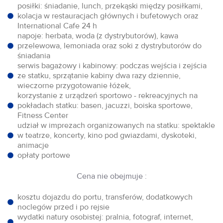
posiłki: śniadanie, lunch, przekąski między posiłkami,
kolacja w restauracjach głównych i bufetowych oraz
International Cafe 24 h
napoje: herbata, woda (z dystrybutorów), kawa
przelewowa, lemoniada oraz soki z dystrybutorów do
śniadania
serwis bagażowy i kabinowy: podczas wejścia i zejścia
ze statku, sprzątanie kabiny dwa razy dziennie,
wieczorne przygotowanie łóżek,
korzystanie z urządzeń sportowo - rekreacyjnych na
pokładach statku: basen, jacuzzi, boiska sportowe,
Fitness Center
udział w imprezach organizowanych na statku: spektakle
w teatrze, koncerty, kino pod gwiazdami, dyskoteki,
animacje
opłaty portowe
Cena nie obejmuje :
kosztu dojazdu do portu, transferów, dodatkowych
noclegów przed i po rejsie
wydatki natury osobistej: pralnia, fotograf, internet,