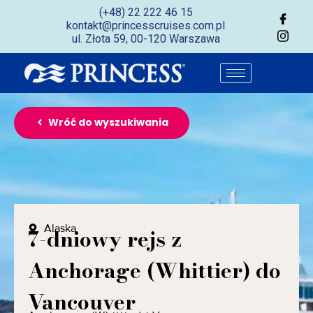
(+48) 22 222 46 15
kontakt@princesscruises.com.pl
ul. Złota 59, 00-120 Warszawa
Wróć do wyszukiwania
Alaska
7-dniowy rejs z
Anchorage (Whittier) do
Vancouver