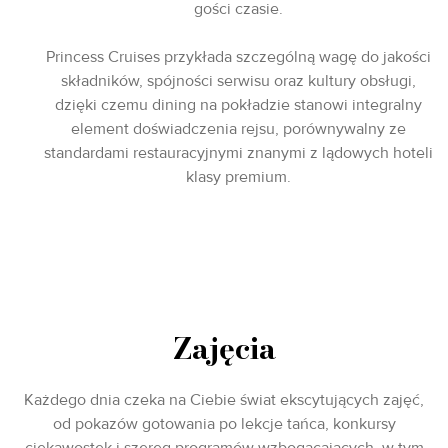
gości czasie.
Princess Cruises przykłada szczególną wagę do jakości
składników, spójności serwisu oraz kultury obsługi,
dzięki czemu dining na pokładzie stanowi integralny
element doświadczenia rejsu, porównywalny ze
standardami restauracyjnymi znanymi z lądowych hoteli
klasy premium.
Zajęcia
Każdego dnia czeka na Ciebie świat ekscytujących zajęć,
od pokazów gotowania po lekcje tańca, konkursy
ciekawostek i szereg programów wzbogacających, w tym