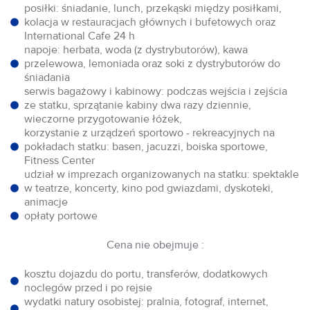
posiłki: śniadanie, lunch, przekąski między posiłkami,
kolacja w restauracjach głównych i bufetowych oraz
International Cafe 24 h
napoje: herbata, woda (z dystrybutorów), kawa
przelewowa, lemoniada oraz soki z dystrybutorów do
śniadania
serwis bagażowy i kabinowy: podczas wejścia i zejścia
ze statku, sprzątanie kabiny dwa razy dziennie,
wieczorne przygotowanie łóżek,
korzystanie z urządzeń sportowo - rekreacyjnych na
pokładach statku: basen, jacuzzi, boiska sportowe,
Fitness Center
udział w imprezach organizowanych na statku: spektakle
w teatrze, koncerty, kino pod gwiazdami, dyskoteki,
animacje
opłaty portowe
Cena nie obejmuje :
kosztu dojazdu do portu, transferów, dodatkowych
noclegów przed i po rejsie
wydatki natury osobistej: pralnia, fotograf, internet,