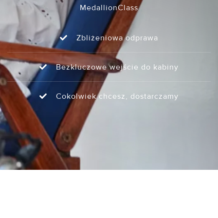
MedallionClass
Zbliżeniowa odprawa
Bezkluczowe wejście do kabiny
Cokolwiek chcesz, dostarczamy