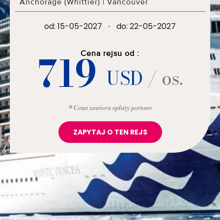
Anchorage (Whittier)
|
Vancouver
od: 15-05-2027
·
do: 22-05-2027
719
Cena rejsu od :
USD
/ os.
* Cena zawiera opłaty portowe
ZAPYTAJ O TEN REJS