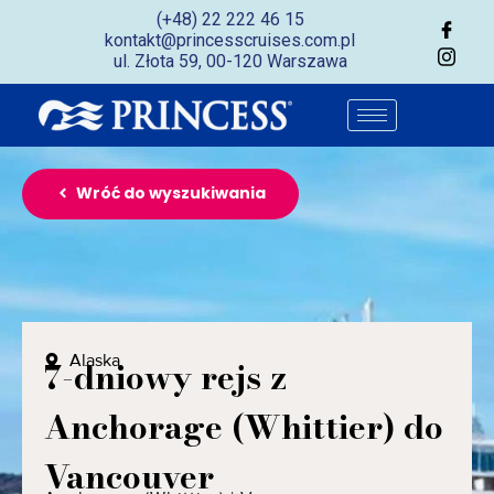
(+48) 22 222 46 15
kontakt@princesscruises.com.pl
ul. Złota 59, 00-120 Warszawa
Wróć do wyszukiwania
Alaska
7-dniowy rejs z
Anchorage (Whittier) do
Vancouver