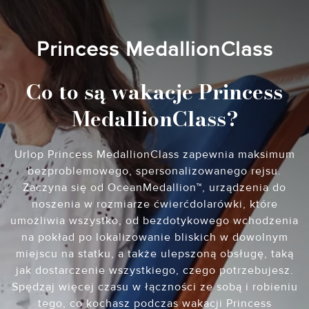
Princess MedallionClass
Co to są wakacje Princess
MedallionClass?
Urlop Princess MedallionClass zapewnia maksimum
bezproblemowego, spersonalizowanego rejsu.
Zaczyna się od OceanMedallion™, urządzenia do
noszenia w rozmiarze ćwierćdolarówki, które
umożliwia wszystko, od bezdotykowego wchodzenia
na pokład po lokalizowanie bliskich w dowolnym
miejscu na statku, a także ulepszoną obsługę, taką
jak dostarczenie wszystkiego, czego potrzebujesz.
Spędzaj więcej czasu w łączności ze sobą i robieniu
tego, co kochasz podczas wakacji Princess