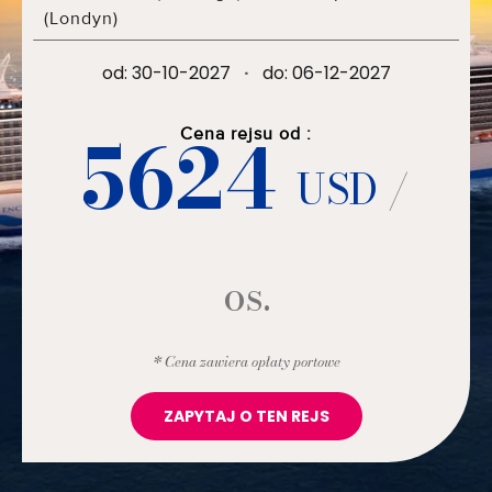
(Londyn)
od: 30-10-2027
·
do: 06-12-2027
5624
Cena rejsu od :
USD
/
os.
* Cena zawiera opłaty portowe
ZAPYTAJ O TEN REJS