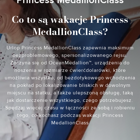
Princess MedallionClass
Co to są wakacje Princess
MedallionClass?
Urlop Princess MedallionClass zapewnia maksimum
bezproblemowego, spersonalizowanego rejsu.
Zaczyna się od OceanMedallion™, urządzenia do
noszenia w rozmiarze ćwierćdolarówki, które
umożliwia wszystko, od bezdotykowego wchodzenia
na pokład po lokalizowanie bliskich w dowolnym
miejscu na statku, a także ulepszoną obsługę, taką
jak dostarczenie wszystkiego, czego potrzebujesz.
Spędzaj więcej czasu w łączności ze sobą i robieniu
tego, co kochasz podczas wakacji Princess
MedallionClass