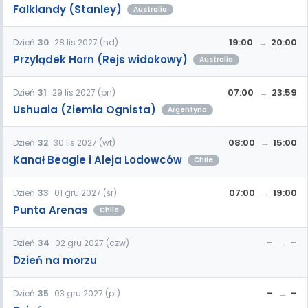
Falklandy (Stanley)
Australia
19:00
20:00
Dzień
30
28 lis 2027 (nd)
Przylądek Horn (Rejs widokowy)
Australia
07:00
23:59
Dzień
31
29 lis 2027 (pn)
Ushuaia (Ziemia Ognista)
Argentyna
08:00
15:00
Dzień
32
30 lis 2027 (wt)
Kanał Beagle i Aleja Lodowców
Chile
07:00
19:00
Dzień
33
01 gru 2027 (śr)
Punta Arenas
Chile
–
–
Dzień
34
02 gru 2027 (czw)
Dzień na morzu
–
–
Dzień
35
03 gru 2027 (pt)