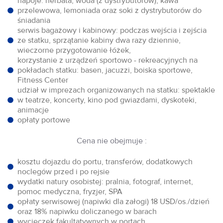
napoje: herbata, woda (z dystrybutorów), kawa
przelewowa, lemoniada oraz soki z dystrybutorów do
śniadania
serwis bagażowy i kabinowy: podczas wejścia i zejścia
ze statku, sprzątanie kabiny dwa razy dziennie,
wieczorne przygotowanie łóżek,
korzystanie z urządzeń sportowo - rekreacyjnych na
pokładach statku: basen, jacuzzi, boiska sportowe,
Fitness Center
udział w imprezach organizowanych na statku: spektakle
w teatrze, koncerty, kino pod gwiazdami, dyskoteki,
animacje
opłaty portowe
Cena nie obejmuje :
kosztu dojazdu do portu, transferów, dodatkowych
noclegów przed i po rejsie
wydatki natury osobistej: pralnia, fotograf, internet,
pomoc medyczna, fryzjer, SPA
opłaty serwisowej (napiwki dla załogi) 18 USD/os./dzień
oraz 18% napiwku doliczanego w barach
wycieczek fakultatywnych w portach