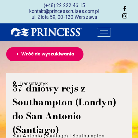
(+48) 22 222 46 15
kontakt@princesscruises.com.pl
ul. Złota 59, 00-120 Warszawa
Wróć do wyszukiwania
Transatlantyk
37-dniowy rejs z
Southampton (Londyn)
do San Antonio
(Santiago)
San Antonio (Santiago)
|
Southampton