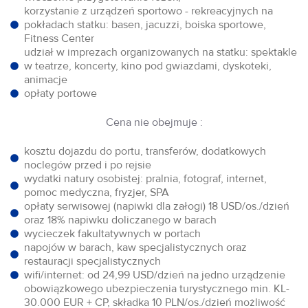
korzystanie z urządzeń sportowo - rekreacyjnych na
pokładach statku: basen, jacuzzi, boiska sportowe,
Fitness Center
udział w imprezach organizowanych na statku: spektakle
w teatrze, koncerty, kino pod gwiazdami, dyskoteki,
animacje
opłaty portowe
Cena nie obejmuje :
kosztu dojazdu do portu, transferów, dodatkowych
noclegów przed i po rejsie
wydatki natury osobistej: pralnia, fotograf, internet,
pomoc medyczna, fryzjer, SPA
opłaty serwisowej (napiwki dla załogi) 18 USD/os./dzień
oraz 18% napiwku doliczanego w barach
wycieczek fakultatywnych w portach
napojów w barach, kaw specjalistycznych oraz
restauracji specjalistycznych
wifi/internet: od 24,99 USD/dzień na jedno urządzenie
obowiązkowego ubezpieczenia turystycznego min. KL-
30.000 EUR + CP, składka 10 PLN/os./dzień możliwość