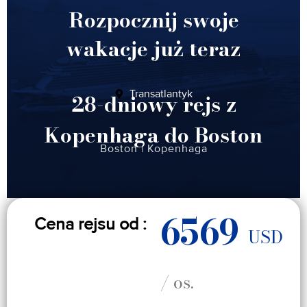
Rozpocznij swoje
wakacje już teraz
Transatlantyk
28-dniowy rejs z
Kopenhaga do Boston
Boston
|
Kopenhaga
6569
Cena rejsu od :
USD
/ os.