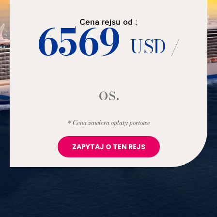
6569
Cena rejsu od :
USD
/
os.
* Cena zawiera opłaty portowe
ZAPYTAJ O TEN REJS