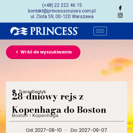
(+48) 22 222 46 15
kontakt@princesscruises.com.pl
ul. Złota 59, 00-120 Warszawa
Wróć do wyszukiwania
Transatlantyk
28-dniowy rejs z
Kopenhaga do Boston
Boston
|
Kopenhaga
Od: 2027-08-10
·
Do: 2027-09-07