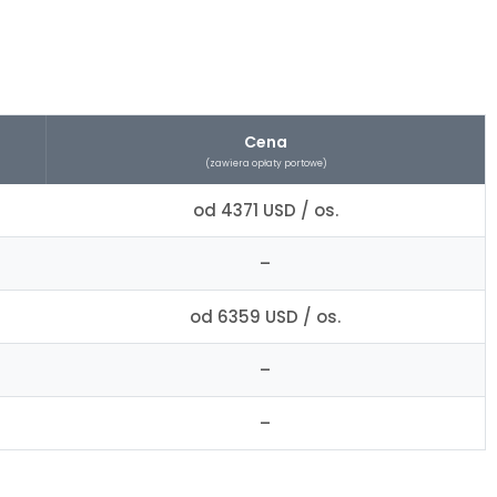
Cena
(zawiera opłaty portowe)
od 4371 USD / os.
–
od 6359 USD / os.
–
–