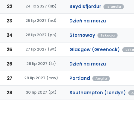
22
24 lip 2027 (sb)
Seydisfjordur
Islandia
23
25 lip 2027 (nd)
Dzień na morzu
24
26 lip 2027 (pn)
Stornoway
Szkocja
25
27 lip 2027 (wt)
Glasgow (Greenock)
Szko
26
28 lip 2027 (śr)
Dzień na morzu
27
29 lip 2027 (czw)
Portland
Anglia
28
30 lip 2027 (pt)
Southampton (Londyn)
A