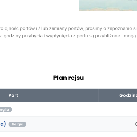
olejność portów i / lub zamiany portów, prosimy o zapoznanie si
w. godziny przybycia i wypłynięcia z portu są przybliżone i mogą
Plan rejsu
Port
Godzina
nglia
ia)
Belgia