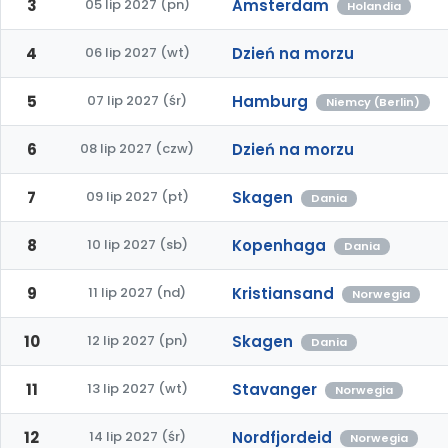
3
05 lip 2027 (pn)
Amsterdam
Holandia
4
06 lip 2027 (wt)
Dzień na morzu
5
07 lip 2027 (śr)
Hamburg
Niemcy (Berlin)
6
08 lip 2027 (czw)
Dzień na morzu
7
09 lip 2027 (pt)
Skagen
Dania
8
10 lip 2027 (sb)
Kopenhaga
Dania
9
11 lip 2027 (nd)
Kristiansand
Norwegia
10
12 lip 2027 (pn)
Skagen
Dania
11
13 lip 2027 (wt)
Stavanger
Norwegia
12
14 lip 2027 (śr)
Nordfjordeid
Norwegia