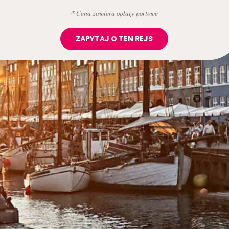
* Cena zawiera opłaty portowe
ZAPYTAJ O TEN REJS