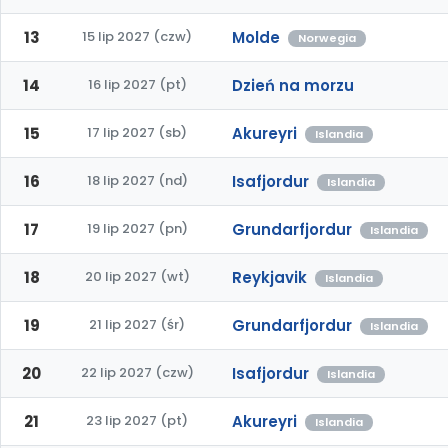
13
15 lip 2027 (czw)
Molde
Norwegia
14
16 lip 2027 (pt)
Dzień na morzu
15
17 lip 2027 (sb)
Akureyri
Islandia
16
18 lip 2027 (nd)
Isafjordur
Islandia
17
19 lip 2027 (pn)
Grundarfjordur
Islandia
18
20 lip 2027 (wt)
Reykjavik
Islandia
19
21 lip 2027 (śr)
Grundarfjordur
Islandia
20
22 lip 2027 (czw)
Isafjordur
Islandia
21
23 lip 2027 (pt)
Akureyri
Islandia