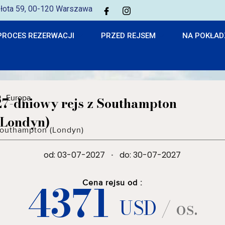
 Złota 59, 00-120 Warszawa
PROCES REZERWACJI
PRZED REJSEM
NA POKŁAD
Europa
27-dniowy rejs z Southampton
(Londyn)
outhampton (Londyn)
od: 03-07-2027
·
do: 30-07-2027
4371
Cena rejsu od :
USD
/ os.