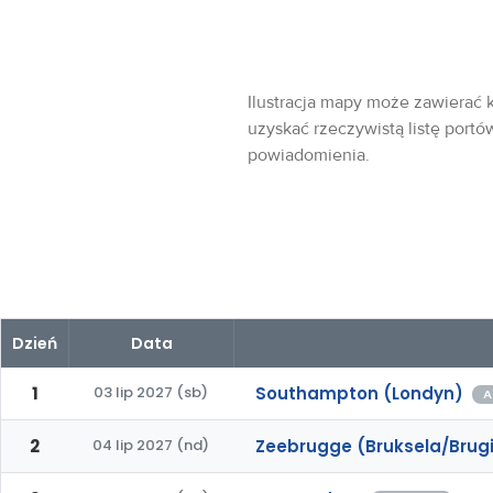
Ilustracja mapy może zawierać k
uzyskać rzeczywistą listę portó
powiadomienia.
Dzień
Data
1
03 lip 2027 (sb)
Southampton (Londyn)
A
2
04 lip 2027 (nd)
Zeebrugge (Bruksela/Brug