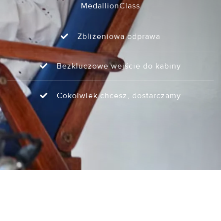
MedallionClass
Zbliżeniowa odprawa
Bezkluczowe wejście do kabiny
Cokolwiek chcesz, dostarczamy