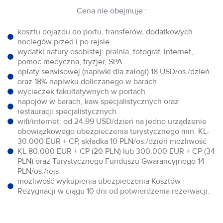
Cena nie obejmuje :
kosztu dojazdu do portu, transferów, dodatkowych
noclegów przed i po rejsie
wydatki natury osobistej: pralnia, fotograf, internet,
pomoc medyczna, fryzjer, SPA
opłaty serwisowej (napiwki dla załogi) 18 USD/os./dzień
oraz 18% napiwku doliczanego w barach
wycieczek fakultatywnych w portach
napojów w barach, kaw specjalistycznych oraz
restauracji specjalistycznych
wifi/internet: od 24,99 USD/dzień na jedno urządzenie
obowiązkowego ubezpieczenia turystycznego min. KL-
30.000 EUR + CP, składka 10 PLN/os./dzień możliwość
KL 80.000 EUR + CP (20 PLN) lub 300.000 EUR + CP (34
PLN) oraz Turystycznego Funduszu Gwarancyjnego 14
PLN/os./rejs
możliwość wykupienia ubezpieczenia Kosztów
Rezygnacji w ciągu 10 dni od potwierdzenia rezerwacji.