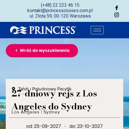
(+48) 22 222 46 15
kontakt@princesscruises.com.pl
ul. Złota 59, 00-120 Warszawa
Wróć do wyszukiwania
Tahiti i Południowy Pacyfik
27-dniowy rejs z Los
Angeles do Sydney
Los Angeles
|
Sydney
od: 25-09-2027
·
do: 23-10-2027