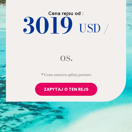
3019
Cena rejsu od :
USD
/
os.
* Cena zawiera opłaty portowe
ZAPYTAJ O TEN REJS