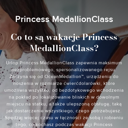
Princess MedallionClass
Co to są wakacje Princess
MedallionClass?
Urlop Princess MedallionClass zapewnia maksimum
bezproblemowego, spersonalizowanego rejsu.
Zaczyna się od OceanMedallion™, urządzenia do
noszenia w rozmiarze ćwierćdolarówki, które
umożliwia wszystko, od bezdotykowego wchodzenia
na pokład po lokalizowanie bliskich w dowolnym
miejscu na statku, a także ulepszoną obsługę, taką
jak dostarczenie wszystkiego, czego potrzebujesz.
Spędzaj więcej czasu w łączności ze sobą i robieniu
tego, co kochasz podczas wakacji Princess