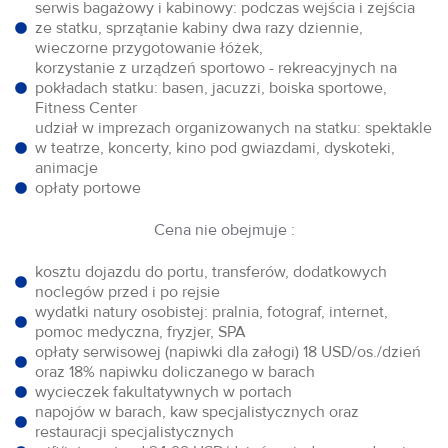
serwis bagażowy i kabinowy: podczas wejścia i zejścia
ze statku, sprzątanie kabiny dwa razy dziennie,
wieczorne przygotowanie łóżek,
korzystanie z urządzeń sportowo - rekreacyjnych na
pokładach statku: basen, jacuzzi, boiska sportowe,
Fitness Center
udział w imprezach organizowanych na statku: spektakle
w teatrze, koncerty, kino pod gwiazdami, dyskoteki,
animacje
opłaty portowe
Cena nie obejmuje :
kosztu dojazdu do portu, transferów, dodatkowych
noclegów przed i po rejsie
wydatki natury osobistej: pralnia, fotograf, internet,
pomoc medyczna, fryzjer, SPA
opłaty serwisowej (napiwki dla załogi) 18 USD/os./dzień
oraz 18% napiwku doliczanego w barach
wycieczek fakultatywnych w portach
napojów w barach, kaw specjalistycznych oraz
restauracji specjalistycznych