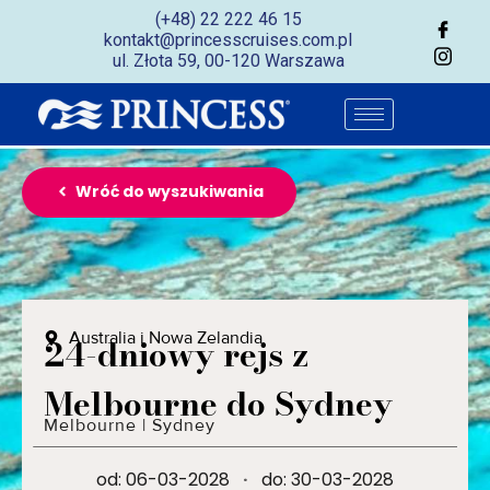
(+48) 22 222 46 15
kontakt@princesscruises.com.pl
ul. Złota 59, 00-120 Warszawa
Wróć do wyszukiwania
Australia i Nowa Zelandia
24-dniowy rejs z
Melbourne do Sydney
Melbourne
|
Sydney
od: 06-03-2028
·
do: 30-03-2028