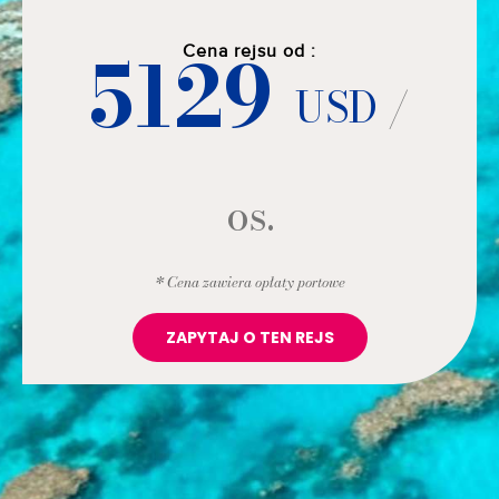
5129
Cena rejsu od :
USD
/
os.
* Cena zawiera opłaty portowe
ZAPYTAJ O TEN REJS