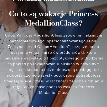
Co to są wakacje Princess
MedallionClass?
Urlop Princess MedallionClass zapewnia maksimum
bezproblemowego, spersonalizowanego rejsu.
Zaczyna się od OceanMedallion™, urządzenia do
noszenia w rozmiarze ćwierćdolarówki, które
umożliwia wszystko, od bezdotykowego wchodzenia
na pokład po lokalizowanie bliskich w dowolnym
miejscu na statku, a także ulepszoną obsługę, taką
jak dostarczenie wszystkiego, czego potrzebujesz.
Spędzaj więcej czasu w łączności ze sobą i robieniu
tego, co kochasz podczas wakacji Princess
MedallionClass