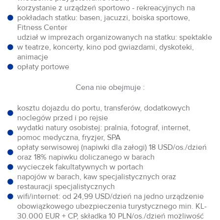
korzystanie z urządzeń sportowo - rekreacyjnych na
pokładach statku: basen, jacuzzi, boiska sportowe,
Fitness Center
udział w imprezach organizowanych na statku: spektakle
w teatrze, koncerty, kino pod gwiazdami, dyskoteki,
animacje
opłaty portowe
Cena nie obejmuje :
kosztu dojazdu do portu, transferów, dodatkowych
noclegów przed i po rejsie
wydatki natury osobistej: pralnia, fotograf, internet,
pomoc medyczna, fryzjer, SPA
opłaty serwisowej (napiwki dla załogi) 18 USD/os./dzień
oraz 18% napiwku doliczanego w barach
wycieczek fakultatywnych w portach
napojów w barach, kaw specjalistycznych oraz
restauracji specjalistycznych
wifi/internet: od 24,99 USD/dzień na jedno urządzenie
obowiązkowego ubezpieczenia turystycznego min. KL-
30.000 EUR + CP, składka 10 PLN/os./dzień możliwość