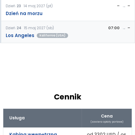
–
–
Dzień
23
14 maj 2027 (pt)
Dzień na morzu
07:00
–
Dzień
24
15 maj 2027 (sb)
Los Angeles
Kalifornia (USA)
Cennik
Cena
Usługa
(zawiera opłaty portowe)
Kabina wewnętrzna
od 3302 USD / os.