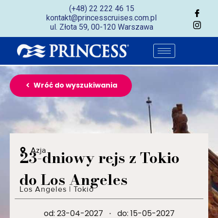
(+48) 22 222 46 15
kontakt@princesscruises.com.pl
ul. Złota 59, 00-120 Warszawa
Wróć do wyszukiwania
Azja
23-dniowy rejs z Tokio
do Los Angeles
Los Angeles
|
Tokio
od: 23-04-2027
·
do: 15-05-2027