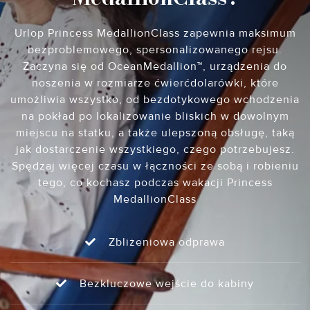
Urlop Princess MedallionClass zapewnia maksimum
bezproblemowego, spersonalizowanego rejsu.
Zaczyna się od OceanMedallion™, urządzenia do
noszenia w rozmiarze ćwierćdolarówki, które
umożliwia wszystko, od bezdotykowego wchodzenia
na pokład po lokalizowanie bliskich w dowolnym
miejscu na statku, a także ulepszoną obsługę, taką
jak dostarczenie wszystkiego, czego potrzebujesz.
Spędzaj więcej czasu w łączności ze sobą i robieniu
tego, co kochasz podczas wakacji Princess
MedallionClass
Zbliżeniowa odprawa
Bezkluczowe wejście do kabiny