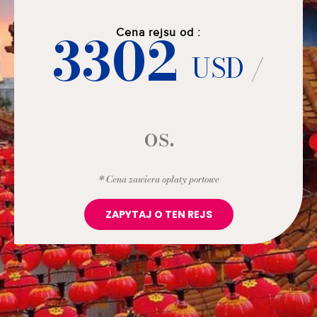
3302
Cena rejsu od :
USD
/
os.
* Cena zawiera opłaty portowe
ZAPYTAJ O TEN REJS