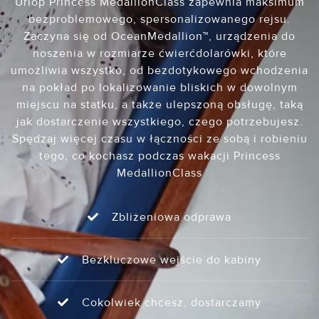
Urlop Princess MedallionClass zapewnia maksimum
bezproblemowego, spersonalizowanego rejsu.
Zaczyna się od OceanMedallion™, urządzenia do
noszenia w rozmiarze ćwierćdolarówki, które
umożliwia wszystko, od bezdotykowego wchodzenia
na pokład po lokalizowanie bliskich w dowolnym
miejscu na statku, a także ulepszoną obsługę, taką
jak dostarczenie wszystkiego, czego potrzebujesz.
Spędzaj więcej czasu w łączności ze sobą i robieniu
tego, co kochasz podczas wakacji Princess
MedallionClass
Zbliżeniowa odprawa
Bezkluczowe wejście do kabiny
Cokolwiek chcesz, dostarczamy