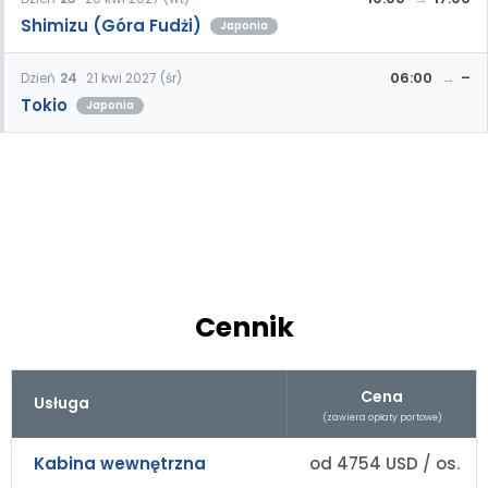
Shimizu (Góra Fudżi)
Japonia
06:00
–
Dzień
24
21 kwi 2027 (śr)
Tokio
Japonia
Cennik
Cena
Usługa
(zawiera opłaty portowe)
Kabina wewnętrzna
od 4754 USD / os.