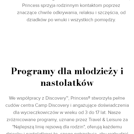
Princess sprzyja rodzinnym kontaktom poprzez
znaczące chwile odkrywania, relaksu i szczęścia, od
dziadków po wnuki i wszystkich pomiędzy.
Programy dla młodzieży i
nastolatków
We współpracy z Discovery™, Princess® stworzyła pełne
cudów centra Camp Discovery i angażujące doświadczenia
dla wycieczkowiczów w wieku od 3 do 17 lat. Nasze
zróżnicowane programy, uznane przez Travel & Leisure za
"Najlepszą linię rejsową dla rodzin", oferują każdemu
dziecku i nastolatkowi to, czego potrzebują, aby rozbudzić