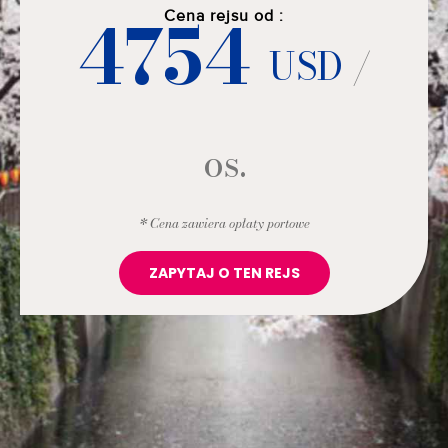
4754
Cena rejsu od :
USD
/
os.
* Cena zawiera opłaty portowe
ZAPYTAJ O TEN REJS