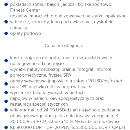
pokładach statku: basen, jacuzzi, boiska sportowe,
Fitness Center
udział w imprezach organizowanych na statku: spektakle
w teatrze, koncerty, kino pod gwiazdami, dyskoteki,
animacje
opłaty portowe
Cena nie obejmuje :
kosztu dojazdu do portu, transferów, dodatkowych
noclegów przed i po rejsie
wydatki natury osobistej: pralnia, fotograf, internet,
pomoc medyczna, fryzjer, SPA
opłaty serwisowej (napiwki dla załogi) 18 USD/os./dzień
oraz 18% napiwku doliczanego w barach
wycieczek fakultatywnych w portach
napojów w barach, kaw specjalistycznych oraz
restauracji specjalistycznych
wifi/internet: od 24,99 USD/dzień na jedno urządzenie
obowiązkowego ubezpieczenia turystycznego min. KL-
30.000 EUR + CP, składka 10 PLN/os./dzień możliwość
KL 80.000 EUR + CP (20 PLN) lub 300.000 EUR + CP (34