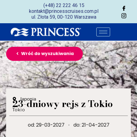
(+48) 22 222 46 15
kontakt@princesscruises.com.pl
ul. Złota 59, 00-120 Warszawa
Wróć do wyszukiwania
Japonia
23-dniowy rejs z Tokio
Tokio
od: 29-03-2027
·
do: 21-04-2027