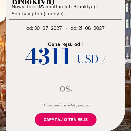
Brooklyn)
Nowy Jork (Manhattan lub Brooklyn)
|
Southampton (Londyn)
od: 30-07-2027
·
do: 21-08-2027
4311
Cena rejsu od :
USD
/
os.
* Cena zawiera opłaty portowe
ZAPYTAJ O TEN REJS