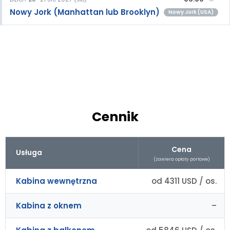
Nowy Jork (Manhattan lub Brooklyn)
Nowy Jork (USA)
Cennik
Cena
Usługa
(zawiera opłaty portowe)
Kabina wewnętrzna
od 4311 USD / os.
Kabina z oknem
–