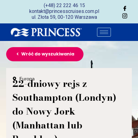
(+48) 22 222 46 15
kontakt@princesscruises.com.pl
ul. Złota 59, 00-120 Warszawa
Wróć do wyszukiwania
Europa
22-dniowy rejs z
Southampton (Londyn)
do Nowy Jork
(Manhattan lub