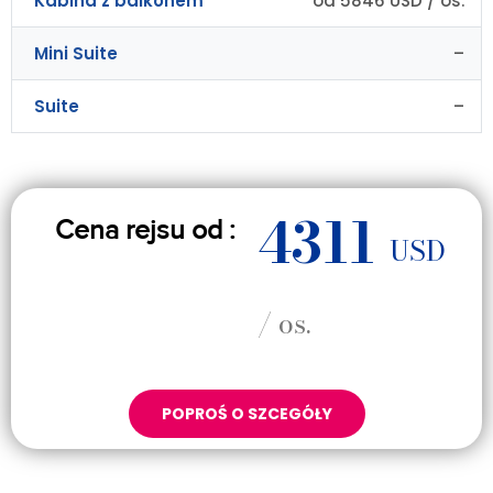
Kabina z balkonem
od 5846 USD / os.
Mini Suite
–
Suite
–
4311
Cena rejsu od :
USD
/ os.
POPROŚ O SZCEGÓŁY