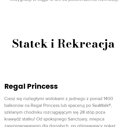
Statek i Rekreacja
Regal Princess
Ciesz się rozległymi widokami z jednego z ponad 1400
balkonów na Regal Princess lub spaceruj po SeaWalk®,
szklanym chodniku rozciągającym się 28 stóp poza
krawędź statku! Od spokojnego Sanctuary, miejsca
zarezerwowanego dla dorosłych, po olśniewający pokaz