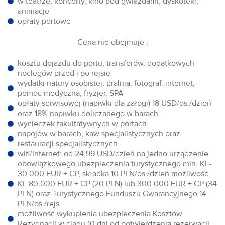
w teatrze, koncerty, kino pod gwiazdami, dyskoteki,
animacje
opłaty portowe
Cena nie obejmuje :
kosztu dojazdu do portu, transferów, dodatkowych
noclegów przed i po rejsie
wydatki natury osobistej: pralnia, fotograf, internet,
pomoc medyczna, fryzjer, SPA
opłaty serwisowej (napiwki dla załogi) 18 USD/os./dzień
oraz 18% napiwku doliczanego w barach
wycieczek fakultatywnych w portach
napojów w barach, kaw specjalistycznych oraz
restauracji specjalistycznych
wifi/internet: od 24,99 USD/dzień na jedno urządzenie
obowiązkowego ubezpieczenia turystycznego min. KL-
30.000 EUR + CP, składka 10 PLN/os./dzień możliwość
KL 80.000 EUR + CP (20 PLN) lub 300.000 EUR + CP (34
PLN) oraz Turystycznego Funduszu Gwarancyjnego 14
PLN/os./rejs
możliwość wykupienia ubezpieczenia Kosztów
Rezygnacji w ciągu 10 dni od potwierdzenia rezerwacji.