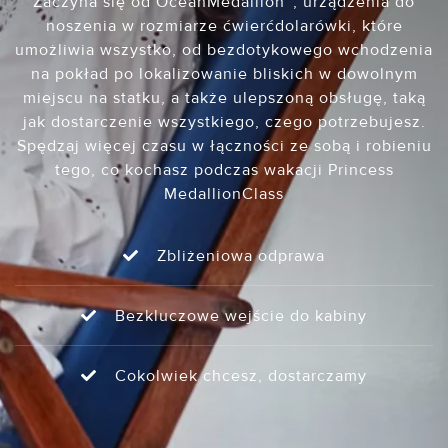
Zaczyna się od OceanMedallion™, urządzenia do
noszenia w rozmiarze ćwierćdolarówki, które
umożliwia wszystko, od bezdotykowego wchodzenia
na pokład po lokalizowanie bliskich w dowolnym
miejscu na statku, a także ulepszoną obsługę, taką
jak dostarczenie wszystkiego, czego potrzebujesz.
Spędzaj więcej czasu w łączności ze sobą i robieniu
tego, co kochasz podczas wakacji Princess
MedallionClass
Zbliżeniowa odprawa
Bezkluczowe wejście do kabiny
Cokolwiek chcesz, dostarczamy