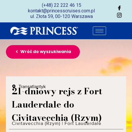
(+48) 22 222 46 15
kontakt@princesscruises.com.pl
ul. Złota 59, 00-120 Warszawa
Wróć do wyszukiwania
Transatlantyk
21-dniowy rejs z Fort
Lauderdale do
Civitavecchia (Rzym)
Civitavecchia (Rzym)
|
Fort Lauderdale