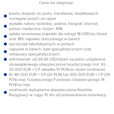
Cena nie obejmuje :
kosztu dojazdu do portu, transferów, dodatkowych
noclegów przed i po rejsie
wydatki natury osobistej: pralnia, fotograf, internet,
pomoc medyczna, fryzjer, SPA
opłaty serwisowej (napiwki dla załogi) 18 USD/os./dzień
oraz 18% napiwku doliczanego w barach
wycieczek fakultatywnych w portach
napojów w barach, kaw specjalistycznych oraz
restauracji specjalistycznych
wifi/internet: od 24,99 USD/dzień na jedno urządzenie
obowiązkowego ubezpieczenia turystycznego min. KL-
30.000 EUR + CP, składka 10 PLN/os./dzień możliwość
KL 80.000 EUR + CP (20 PLN) lub 300.000 EUR + CP (34
PLN) oraz Turystycznego Funduszu Gwarancyjnego 14
PLN/os./rejs
możliwość wykupienia ubezpieczenia Kosztów
Rezygnacji w ciągu 10 dni od potwierdzenia rezerwacji.