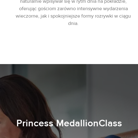
naturalnie wpisywał się w rytm dnia na pokładzie,
oferując gościom zarówno intensywne wydarzenia
wieczorne, jak i spokojniejsze formy rozrywki w ciągu
dnia.
Princess MedallionClass