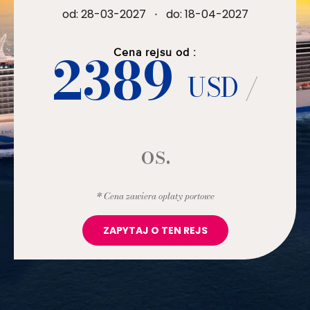
od: 28-03-2027
·
do: 18-04-2027
2389
Cena rejsu od :
USD
/
os.
* Cena zawiera opłaty portowe
ZAPYTAJ O TEN REJS