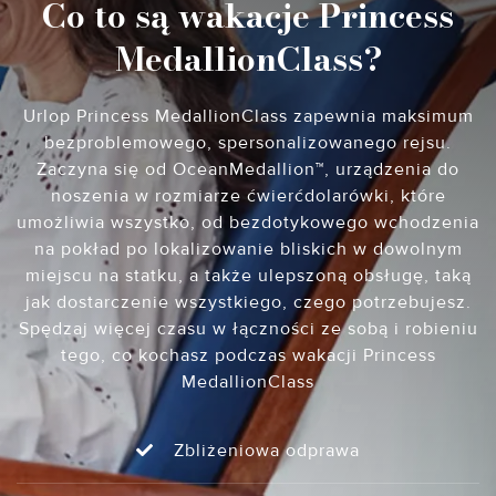
Co to są wakacje Princess
MedallionClass?
Urlop Princess MedallionClass zapewnia maksimum
bezproblemowego, spersonalizowanego rejsu.
Zaczyna się od OceanMedallion™, urządzenia do
noszenia w rozmiarze ćwierćdolarówki, które
umożliwia wszystko, od bezdotykowego wchodzenia
na pokład po lokalizowanie bliskich w dowolnym
miejscu na statku, a także ulepszoną obsługę, taką
jak dostarczenie wszystkiego, czego potrzebujesz.
Spędzaj więcej czasu w łączności ze sobą i robieniu
tego, co kochasz podczas wakacji Princess
MedallionClass
Zbliżeniowa odprawa