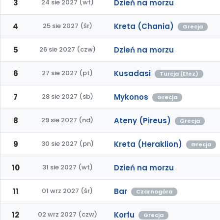
3
24 sie 2027 (wt)
Dzień na morzu
4
25 sie 2027 (śr)
Kreta (Chania)
Grecja
5
26 sie 2027 (czw)
Dzień na morzu
6
27 sie 2027 (pt)
Kusadasi
Turcja (Efez)
7
28 sie 2027 (sb)
Mykonos
Grecja
8
29 sie 2027 (nd)
Ateny (Pireus)
Grecja
9
30 sie 2027 (pn)
Kreta (Heraklion)
Grecja
10
31 sie 2027 (wt)
Dzień na morzu
11
01 wrz 2027 (śr)
Bar
Czarnogóra
12
02 wrz 2027 (czw)
Korfu
Grecja