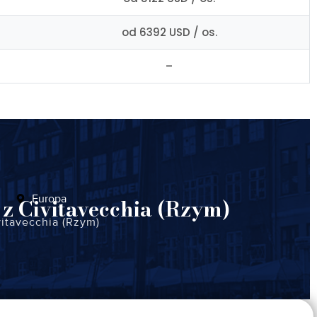
od 6392 USD / os.
–
Europa
 z Civitavecchia (Rzym)
vitavecchia (Rzym)