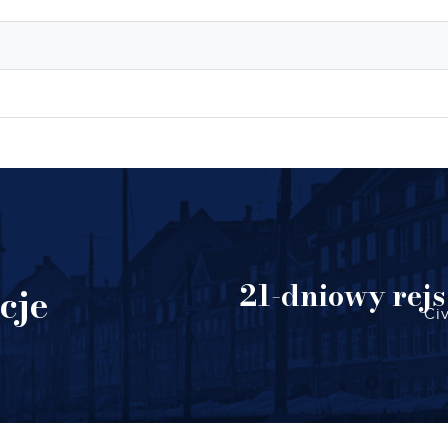
21-dniowy rejs
cje
Ci