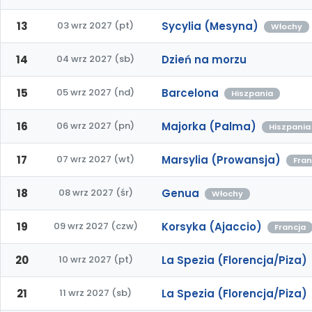
13
03 wrz 2027 (pt)
Sycylia (Mesyna)
Włochy
14
04 wrz 2027 (sb)
Dzień na morzu
15
05 wrz 2027 (nd)
Barcelona
Hiszpania
16
06 wrz 2027 (pn)
Majorka (Palma)
Hiszpania
17
07 wrz 2027 (wt)
Marsylia (Prowansja)
Fran
18
08 wrz 2027 (śr)
Genua
Włochy
19
09 wrz 2027 (czw)
Korsyka (Ajaccio)
Francja
20
10 wrz 2027 (pt)
La Spezia (Florencja/Piza)
21
11 wrz 2027 (sb)
La Spezia (Florencja/Piza)