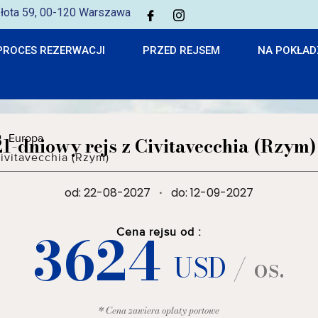
 Złota 59, 00-120 Warszawa
PROCES REZERWACJI
PRZED REJSEM
NA POKŁAD
Europa
21-dniowy rejs z Civitavecchia (Rzym)
ivitavecchia (Rzym)
od: 22-08-2027
·
do: 12-09-2027
3624
Cena rejsu od :
USD
/ os.
* Cena zawiera opłaty portowe