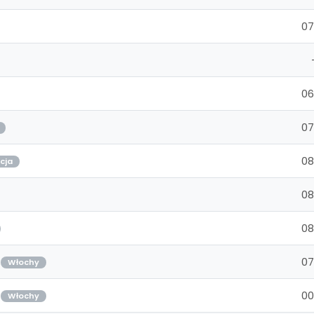
07
06
07
08
cja
08
08
07
Włochy
00
Włochy