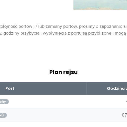
olejność portów i / lub zamiany portów, prosimy o zapoznanie si
w. godziny przybycia i wypłynięcia z portu są przybliżone i mogą
Plan rejsu
Port
Godzina 
chy
07
je)