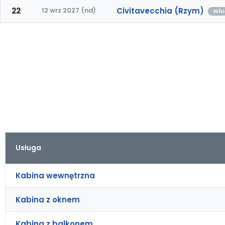
22
12 wrz 2027 (nd)
Civitavecchia (Rzym)
Wło
Usługa
Kabina wewnętrzna
Kabina z oknem
Kabina z balkonem