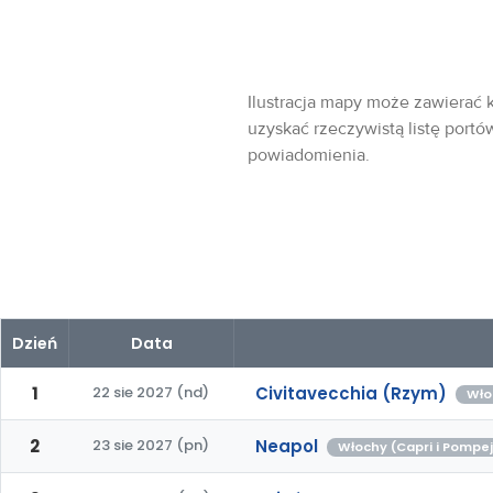
Ilustracja mapy może zawierać k
uzyskać rzeczywistą listę portó
powiadomienia.
Dzień
Data
1
22 sie 2027 (nd)
Civitavecchia (Rzym)
Wło
2
23 sie 2027 (pn)
Neapol
Włochy (Capri i Pompe