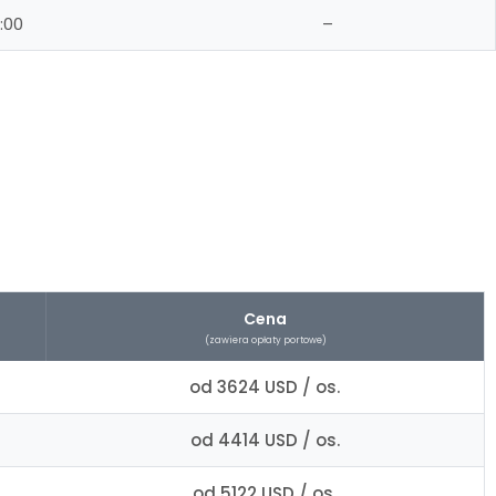
:00
–
Cena
(zawiera opłaty portowe)
od 3624 USD / os.
od 4414 USD / os.
od 5122 USD / os.