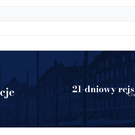
21-dniowy rejs
cje
Ci