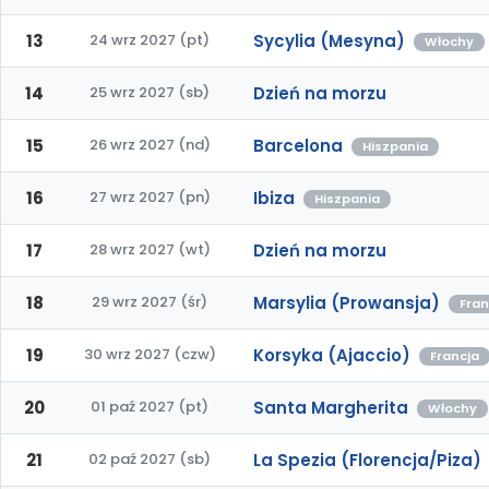
13
24 wrz 2027 (pt)
Sycylia (Mesyna)
Włochy
14
25 wrz 2027 (sb)
Dzień na morzu
15
26 wrz 2027 (nd)
Barcelona
Hiszpania
16
27 wrz 2027 (pn)
Ibiza
Hiszpania
17
28 wrz 2027 (wt)
Dzień na morzu
18
29 wrz 2027 (śr)
Marsylia (Prowansja)
Fran
19
30 wrz 2027 (czw)
Korsyka (Ajaccio)
Francja
20
01 paź 2027 (pt)
Santa Margherita
Włochy
21
02 paź 2027 (sb)
La Spezia (Florencja/Piza)