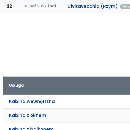
22
03 paź 2027 (nd)
Civitavecchia (Rzym)
Wło
Usługa
Kabina wewnętrzna
Kabina z oknem
Kabina z balkonem