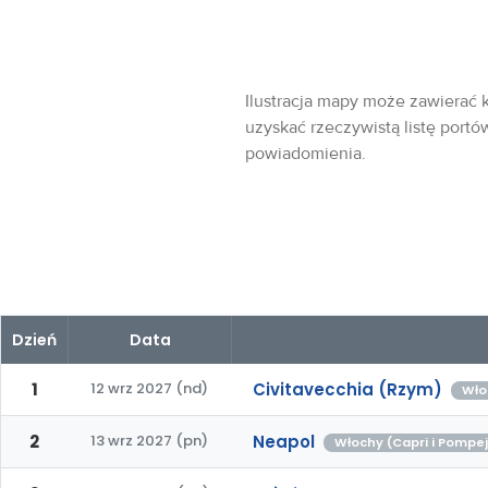
Ilustracja mapy może zawierać k
uzyskać rzeczywistą listę portó
powiadomienia.
Dzień
Data
1
12 wrz 2027 (nd)
Civitavecchia (Rzym)
Wło
2
13 wrz 2027 (pn)
Neapol
Włochy (Capri i Pompe