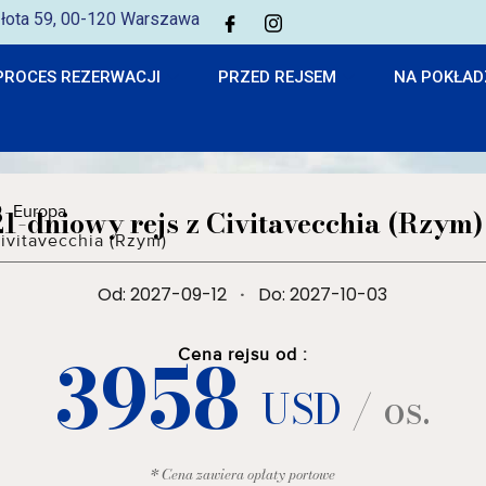
 Złota 59, 00-120 Warszawa
PROCES REZERWACJI
PRZED REJSEM
NA POKŁAD
Europa
21-dniowy rejs z Civitavecchia (Rzym)
ivitavecchia (Rzym)
Od: 2027-09-12
·
Do: 2027-10-03
3958
Cena rejsu od :
USD
/ os.
* Cena zawiera opłaty portowe