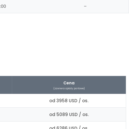
:00
–
Cena
(zawiera opłaty portowe)
od 3958 USD / os.
od 5089 USD / os.
od 6286 USD / os.