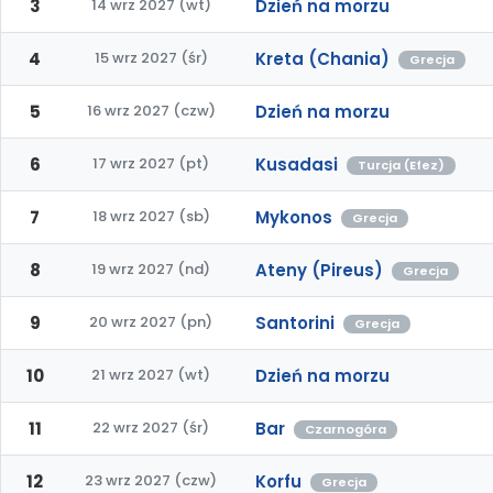
3
14 wrz 2027 (wt)
Dzień na morzu
4
15 wrz 2027 (śr)
Kreta (Chania)
Grecja
5
16 wrz 2027 (czw)
Dzień na morzu
6
17 wrz 2027 (pt)
Kusadasi
Turcja (Efez)
7
18 wrz 2027 (sb)
Mykonos
Grecja
8
19 wrz 2027 (nd)
Ateny (Pireus)
Grecja
9
20 wrz 2027 (pn)
Santorini
Grecja
10
21 wrz 2027 (wt)
Dzień na morzu
11
22 wrz 2027 (śr)
Bar
Czarnogóra
12
23 wrz 2027 (czw)
Korfu
Grecja