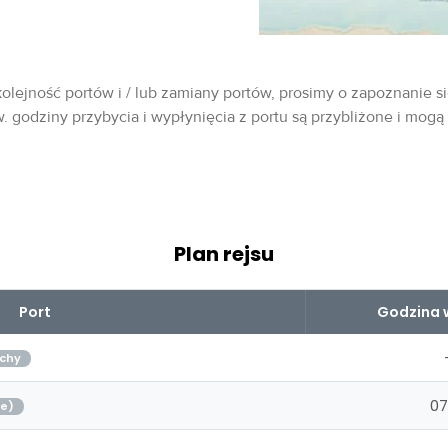
olejność portów i / lub zamiany portów, prosimy o zapoznanie si
w. godziny przybycia i wypłynięcia z portu są przybliżone i mogą
Plan rejsu
Port
Godzina 
chy
07
je)