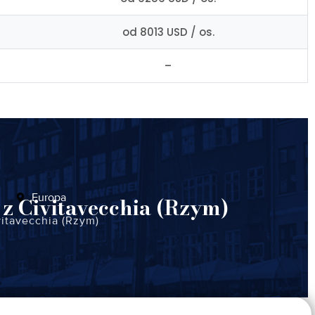
od 8013 USD / os.
–
Europa
 z Civitavecchia (Rzym)
vitavecchia (Rzym)